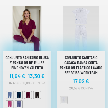
CONJUNTO SANITARIO BLUSA
CONJUNTO SANITARIO
Y PANTALÓN DE MUJER
CASACA MANGA CORTA
EINDHOVEN VALENTO
PANTALÓN ELÁSTICO LAVADO
65º B9165 WORKTEAM
R
11,94
€
13,30
€
-
17,02
€
a
R
14,45
€
-
16,09
€
CON IVA
n
A
20,59
€
CON IVA
N
g
G
o
O
d
D