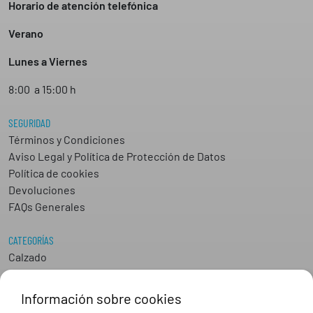
Horario de atención telefónica
Verano
Lunes a Viernes
8:00 a 15:00 h
SEGURIDAD
Términos y Condiciones
Aviso Legal y Política de Protección de Datos
Política de cookies
Devoluciones
FAQs Generales
CATEGORÍAS
Calzado
Epis
Hostelería
Información sobre cookies
Industria