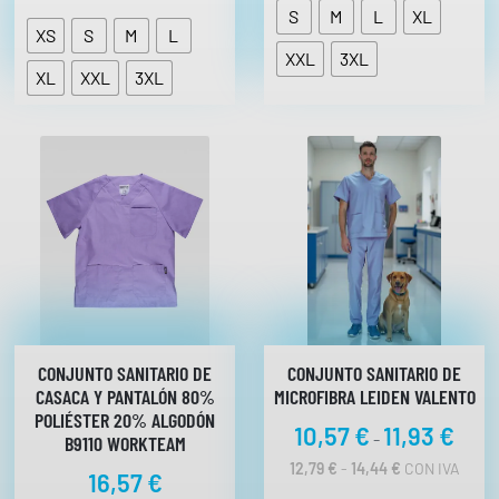
E
e
S
M
L
XL
P
p
XS
S
M
L
R
XXL
3XL
r
E
XL
XXL
3XL
C
e
I
c
O
i
S
:
o
D
s
E
:
S
D
d
E
e
1
s
4
,
d
4
e
5
CONJUNTO SANITARIO DE
CONJUNTO SANITARIO DE
1
CASACA Y PANTALÓN 80%
MICROFIBRA LEIDEN VALENTO
€
1
POLIÉSTER 20% ALGODÓN
H
R
10,57
€
11,93
€
,
-
B9110 WORKTEAM
A
a
9
S
R
12,79
€
-
14,44
€
CON IVA
16,57
€
n
T
4
A