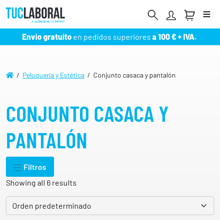
Me
Envío gratuito
en pedidos superiores
a 100 € + IVA.
/
Peluquería y Estética
/ Conjunto casaca y pantalón
CONJUNTO CASACA Y
PANTALÓN
Filtros
Showing all 6 results