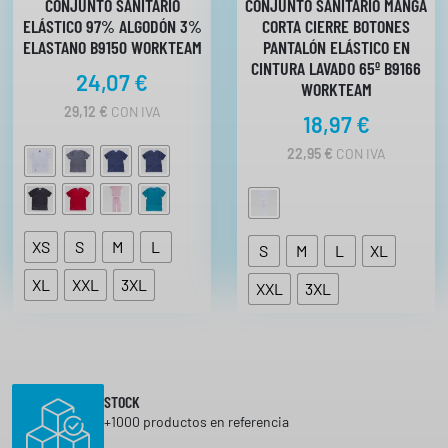
CONJUNTO SANITARIO
CONJUNTO SANITARIO MANGA
H
,
ELÁSTICO 97% ALGODÓN 3%
CORTA CIERRE BOTONES
A
5
ELASTANO B9150 WORKTEAM
PANTALÓN ELÁSTICO EN
S
T
7
CINTURA LAVADO 65º B9166
24,07
€
A
WORKTEAM
1
29,12
€
CON IVA
€
4
18,97
€
,
h
22,95
€
CON IVA
4
a
4
s
€
t
a
XS
S
M
L
S
M
L
XL
1
1
XL
XXL
3XL
XXL
3XL
,
9
3
STOCK
€
+1000 productos en referencia