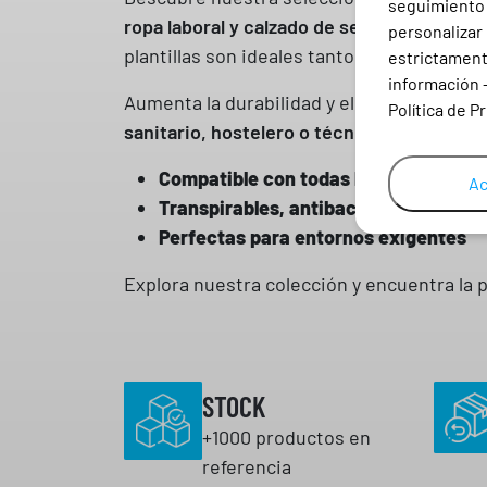
seguimiento e
ropa laboral y calzado de seguridad
. Dise
personalizar 
plantillas son ideales tanto para el uso pro
estrictamente
información 
Aumenta la durabilidad y el confort de tu 
Política de P
sanitario, hostelero o técnico
. Mejora tu 
Compatible con todas las marcas.
Ac
Transpirables, antibacterianas y anti
Perfectas para entornos exigentes
Explora nuestra colección y encuentra la p
STOCK
+1000 productos en
referencia