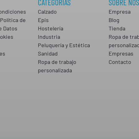
CATEGORÍAS
SOBRE NO
ondiciones
Calzado
Empresa
Política de
Epis
Blog
e Datos
Hostelería
Tienda
ookies
Industria
Ropa de tra
s
Peluquería y Estética
personaliza
es
Sanidad
Empresas
Ropa de trabajo
Contacto
personalizada