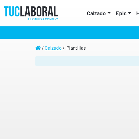
Calzado
Epis
H
/
Calzado
/ Plantillas