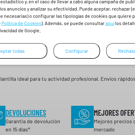
stadístico y, en el caso de llevar a cabo alguna campaña de publ
ñadas para ofrecer
máxima comodidad
,
absorción de imp
los anuncios y analizar su efectividad. Puede aceptar, rechazar (
fesional como para el día a día.
 necesarias) o configurar las tipologías de cookies que quiere p
-
Política de Cookies
). Además, se puede consultar
aquí
los detall
calzado de seguridad con plantillas que se adaptan a cual
rivacidad de Google.
bienestar durante largas jornadas laborales.
eptar todas
Configurar
Rechaza
deslizantes
lantilla ideal para tu actividad profesional. Envíos rápid
DEVOLUCIONES
MEJORES OFER
Garantia de devolución
Mejores precios 
en 15 días*
mercado