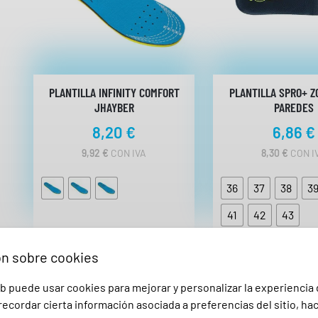
PLANTILLA INFINITY COMFORT
PLANTILLA SPRO+ Z
JHAYBER
PAREDES
8,20
€
6,86
€
9,92
€
CON IVA
8,30
€
CON I
36
37
38
3
41
42
43
LZADO DE SEGURIDAD Y ROP
ón sobre cookies
b puede usar cookies para mejorar y personalizar la experiencia
ecordar cierta información asociada a preferencias del sitio, ha
 ergonómicas y confortables
para todo tipo de calzado en