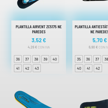
PLANTILLA AIRVENT ZC5175 NE
PLANTILLA ANTIESTÁT
PAREDES
NE PAREDE
3,52
€
5,70
€
4,26
€
CON IVA
6,90
€
CON I
36
37
38
39
40
35
36
37
3
41
42
43
40
41
42