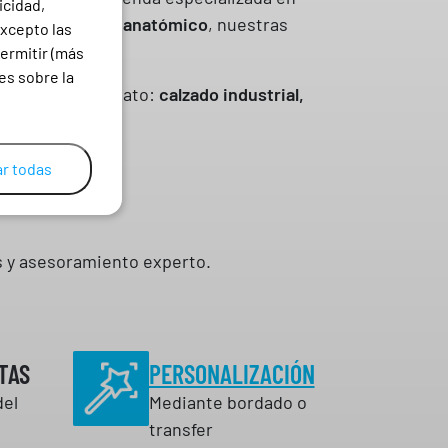
icidad,
actos
y
soporte anatómico
, nuestras
excepto las
ermitir (más
es sobre la
quier tipo de zapato:
calzado industrial,
r todas
os y asesoramiento experto.
TAS
PERSONALIZACIÓN
del
Mediante bordado o
transfer