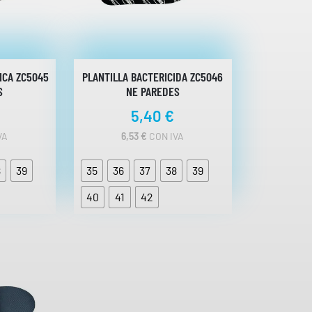
ICA ZC5045
PLANTILLA BACTERICIDA ZC5046
S
NE PAREDES
5,40
€
VA
6,53
€
CON IVA
8
39
35
36
37
38
39
40
41
42