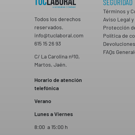
SEGURIDAD
Términos y C
Todos los derechos
Aviso Legal y 
reservados.
Protección d
info@tuclaboral.com
Política de c
615 15 26 93
Devolucione
FAQs General
C/ La Carolina nº10,
Martos, Jaén.
Horario de atención
telefónica
Verano
Lunes a Viernes
8:00 a 15:00 h