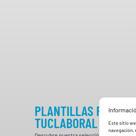
PLANTILLAS PARA CA
Informaci
TUCLABORAL
Este sitio we
navegación, r
Descubre nuestra selección de
plantillas