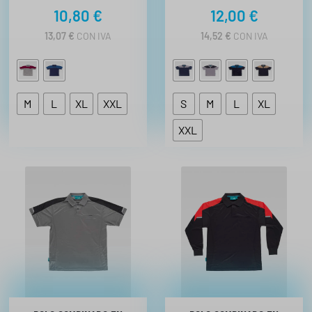
10,80
€
12,00
€
13,07
€
CON IVA
14,52
€
CON IVA
M
L
XL
XXL
S
M
L
XL
XXL