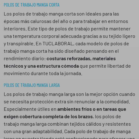
e
e
e
POLOS DE TRABAJO MANGA CORTA
n
Los polos de trabajo manga corta son ideales para las
a
épocas más calurosas del año o para trabajar en entornos
v
interiores. Este tipo de polos de trabajo permite mantener
i
una temperatura corporal adecuada gracias a su tejido ligero
g
y transpirable. En TUCLABORAL, cada modelo de polos de
a
trabajo manga corta ha sido diseñado pensando en el
t
rendimiento diario:
costuras reforzadas, materiales
i
técnicos y una estructura cómoda
que permite libertad de
o
movimiento durante toda la jornada.
n
POLOS DE TRABAJO MANGA LARGA
Los polos de trabajo manga larga son la mejor opción cuando
se necesita protección extra sin renunciar a la comodidad.
Especialmente útiles en
ambientes fríos o en tareas que
exigen cobertura completa de los brazos
, los polos de
trabajo manga larga combinan tejidos cálidos y resistentes
con una gran adaptabilidad. Cada polo de trabajo de manga
larga en nuestra tienda está confeccionado para ofrecer una