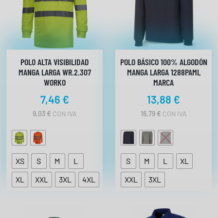
POLO ALTA VISIBILIDAD
POLO BÁSICO 100% ALGODÓN
MANGA LARGA WR.2.307
MANGA LARGA 1288PAML
WORKO
MARCA
7,46
€
13,88
€
9,03
€
CON IVA
16,79
€
CON IVA
XS
S
M
L
S
M
L
XL
XL
XXL
3XL
4XL
XXL
3XL