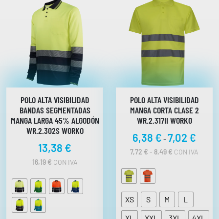
:
o
D
s
E
:
S
D
d
E
e
9
s
,
0
d
3
e
POLO ALTA VISIBILIDAD
POLO ALTA VISIBILIDAD
7
€
BANDAS SEGMENTADAS
MANGA CORTA CLASE 2
H
,
MANGA LARGA 45% ALGODÓN
WR.2.317II WORKO
A
4
WR.2.302S WORKO
S
R
6,38
€
7,02
€
6
-
T
13,38
€
a
A
R
7,72
€
-
8,49
€
CON IVA
1
n
A
€
16,19
€
CON IVA
0
N
g
h
,
G
o
6
a
O
1
d
D
s
XS
S
M
L
E
e
t
€
P
p
XL
XXL
3XL
4XL