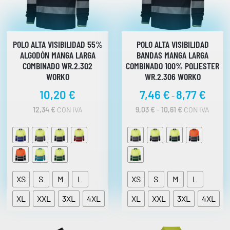
POLO ALTA VISIBILIDAD 55%
POLO ALTA VISIBILIDAD
ALGODÓN MANGA LARGA
BANDAS MANGA LARGA
COMBINADO WR.2.302
COMBINADO 100% POLIESTER
WORKO
WR.2.306 WORKO
R
10,20
€
7,46
€
8,77
€
-
a
R
12,34
€
CON IVA
9,03
€
-
10,61
€
CON IVA
n
A
N
g
G
o
O
d
D
E
e
P
p
XS
S
M
L
XS
S
M
L
R
r
E
XL
XXL
3XL
4XL
XL
XXL
3XL
4XL
C
e
I
c
O
i
S