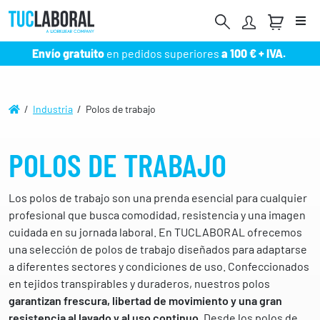
Me
Envío gratuito
en pedidos superiores
a 100 € + IVA.
/
Industria
/ Polos de trabajo
POLOS DE TRABAJO
Los polos de trabajo son una prenda esencial para cualquier
profesional que busca comodidad, resistencia y una imagen
cuidada en su jornada laboral. En TUCLABORAL ofrecemos
una selección de polos de trabajo diseñados para adaptarse
a diferentes sectores y condiciones de uso. Confeccionados
en tejidos transpirables y duraderos, nuestros polos
garantizan frescura, libertad de movimiento y una gran
resistencia al lavado y al uso continuo
. Desde los polos de