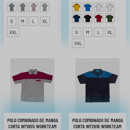
T
3
A
1
€
5
S
M
L
XL
,
h
3
a
XXL
S
M
L
XL
5
s
XXL
€
t
a
1
2
,
6
9
€
POLO COMBINADO DE MANGA
POLO COMBINADO DE MANGA
CORTA WF1855 WORKTEAM
CORTA WF2616 WORKTEAM