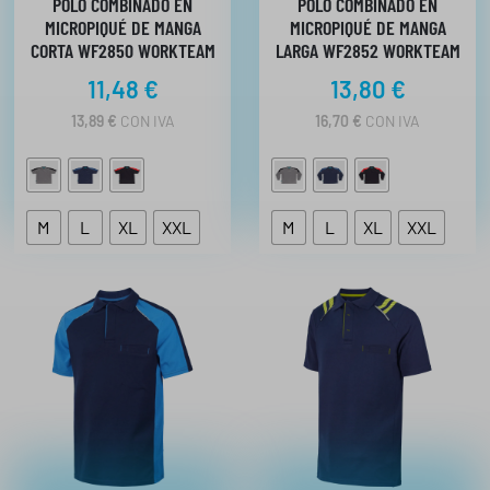
POLO COMBINADO EN
POLO COMBINADO EN
MICROPIQUÉ DE MANGA
MICROPIQUÉ DE MANGA
CORTA WF2850 WORKTEAM
LARGA WF2852 WORKTEAM
11,48
€
13,80
€
13,89
€
CON IVA
16,70
€
CON IVA
M
L
XL
XXL
M
L
XL
XXL