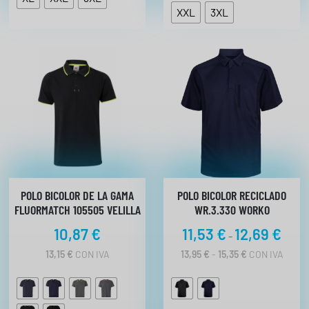
XXL
3XL
POLO BICOLOR DE LA GAMA
POLO BICOLOR RECICLADO
FLUORMATCH 105505 VELILLA
WR.3.330 WORKO
R
10,87
€
11,53
€
12,69
€
-
a
R
13,15
€
CON IVA
13,95
€
-
15,35
€
CON IVA
n
A
N
g
G
o
O