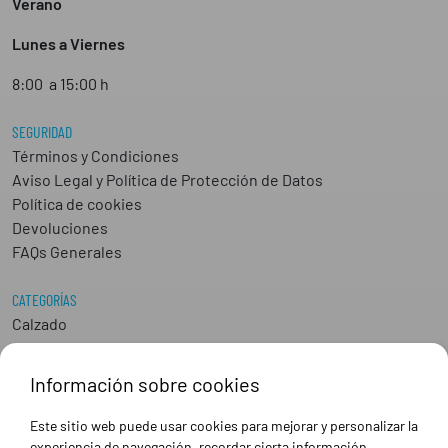
Verano
Lunes a Viernes
8:00 a 15:00 h
SEGURIDAD
Términos y Condiciones
Aviso Legal y Política de Protección de Datos
Política de cookies
Devoluciones
FAQs Generales
CATEGORÍAS
Calzado
Epis
Hostelería
Información sobre cookies
Industria
Peluquería y Estética
Este sitio web puede usar cookies para mejorar y personalizar la
Sanidad
experiencia de navegación, recordar cierta información