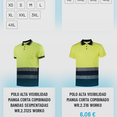
a
R
XS
S
M
L
r
E
8
C
e
,
XL
XXL
3XL
I
c
7
O
i
4XL
S
7
:
o
D
s
€
E
:
S
D
d
E
e
7
s
,
7
d
2
e
6
€
H
,
A
3
POLO ALTA VISIBILIDAD
POLO ALTA VISIBILIDAD
S
MANGA CORTA COMBINADO
MANGA CORTA COMBINADO
8
T
BANDAS SEGMENTADAS
WR.2.316 WORKO
A
8
WR.2.312S WORKO
€
6,06
€
,