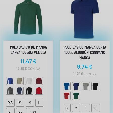
POLO BASICO DE MANGA
POLO BÁSICO MANGA CORTA
LARGA 105503 VELILLA
100% ALGODÓN 1288PAMC
MARCA
11,47
€
9,74
€
13,88
€
CON IVA
11,79
€
CON IVA
XS
S
M
L
S
M
L
XL
XL
XXL
3XL