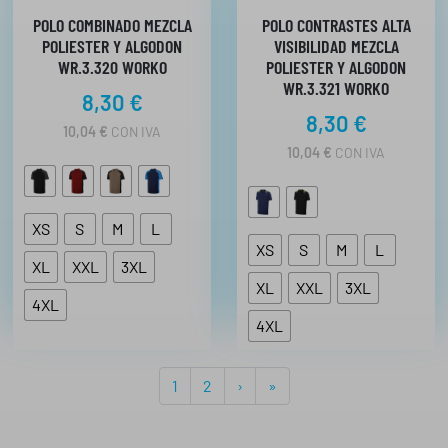
POLO COMBINADO MEZCLA
POLO CONTRASTES ALTA
POLIESTER Y ALGODON
VISIBILIDAD MEZCLA
WR.3.320 WORKO
POLIESTER Y ALGODON
WR.3.321 WORKO
8,30
€
8,30
€
10,04
€
CON IVA
10,04
€
CON IVA
XS
S
M
L
XS
S
M
L
XL
XXL
3XL
XL
XXL
3XL
4XL
4XL
P
P
P
1
2
›
»
a
a
a
g
g
g