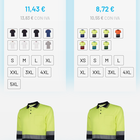
11,43
€
8,72
€
13,83
€
CON IVA
10,55
€
CON IVA
S
M
L
XL
XS
S
M
L
XXL
3XL
4XL
XL
XXL
3XL
4XL
5XL