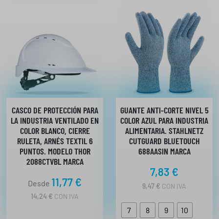
CASCO DE PROTECCIÓN PARA
GUANTE ANTI-CORTE NIVEL 5
LA INDUSTRIA VENTILADO EN
COLOR AZUL PARA INDUSTRIA
COLOR BLANCO, CIERRE
ALIMENTARIA. STAHLNETZ
RULETA, ARNÉS TEXTIL 6
CUTGUARD BLUETOUCH
PUNTOS. MODELO THOR
688AASIN MARCA
2088CTVBL MARCA
7,83
€
11,77
€
Desde
9,47
€
CON IVA
14,24
€
CON IVA
7
8
9
10