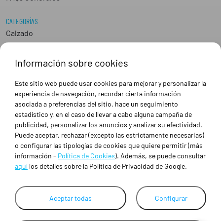
CATEGORÍAS
Calzado
Epis
Hostelería
Información sobre cookies
Industria
Peluquería y Estética
Este sitio web puede usar cookies para mejorar y personalizar la
Sanidad
experiencia de navegación, recordar cierta información
Ropa de trabajo personalizada
asociada a preferencias del sitio, hace un seguimiento
estadístico y, en el caso de llevar a cabo alguna campaña de
publicidad, personalizar los anuncios y analizar su efectividad.
SOBRE NOSOTROS
Puede aceptar, rechazar (excepto las estrictamente necesarias)
Empresa
o configurar las tipologías de cookies que quiere permitir (más
Blog
información -
Política de Cookies
). Además, se puede consultar
Tienda
aquí
los detalles sobre la Política de Privacidad de Google.
Ropa de trabajo personalizada
Empresas
Aceptar todas
Configurar
Contacto