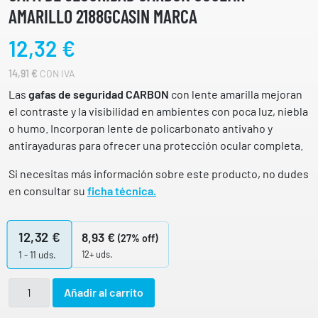
AMARILLO 2188GCASIN MARCA
12,32
€
14,91
€
CON IVA
Las
gafas de seguridad CARBON
con lente amarilla mejoran
el contraste y la visibilidad en ambientes con poca luz, niebla
o humo. Incorporan lente de policarbonato antivaho y
antirayaduras para ofrecer una protección ocular completa.
Si necesitas más información sobre este producto, no dudes
en consultar su
ficha técnica.
12,32
€
8,93
€
(27% off)
12+ uds.
1 - 11
uds.
G
Añadir al carrito
a