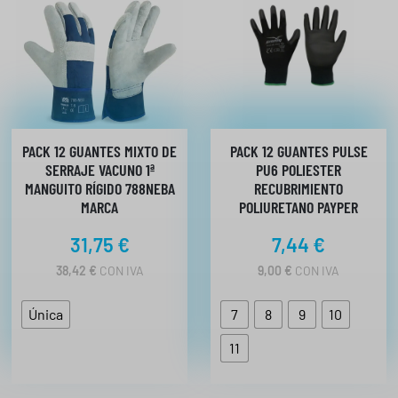
PACK 12 GUANTES MIXTO DE
PACK 12 GUANTES PULSE
SERRAJE VACUNO 1ª
PU6 POLIESTER
MANGUITO RÍGIDO 788NEBA
RECUBRIMIENTO
MARCA
POLIURETANO PAYPER
31,75
€
7,44
€
38,42
€
CON IVA
9,00
€
CON IVA
Única
7
8
9
10
11