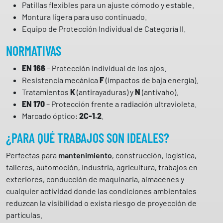
Patillas flexibles para un ajuste cómodo y estable.
C
Montura ligera para uso continuado.
A
Equipo de Protección Individual de Categoría II.
S
I
NORMATIVAS
N
EN 166
– Protección individual de los ojos.
M
Resistencia mecánica
F
(impactos de baja energía).
a
Tratamientos
K
(antirayaduras) y
N
(antivaho).
r
EN 170
– Protección frente a radiación ultravioleta.
c
Marcado óptico:
2C-1.2
.
a
c
¿PARA QUÉ TRABAJOS SON IDEALES?
a
n
Perfectas para
mantenimiento
, construcción, logística,
t
talleres, automoción, industria, agricultura, trabajos en
i
exteriores, conducción de maquinaria, almacenes y
d
cualquier actividad donde las condiciones ambientales
a
reduzcan la visibilidad o exista riesgo de proyección de
d
partículas.