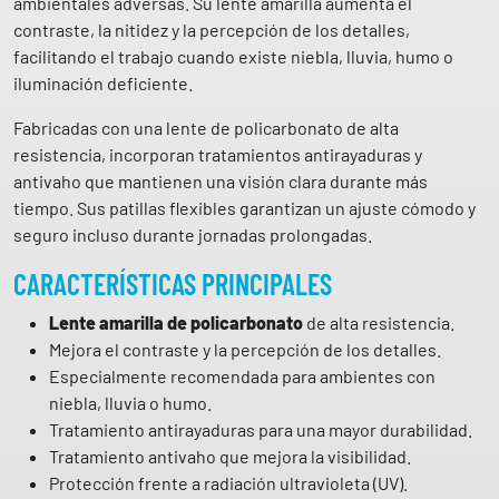
ambientales adversas. Su lente amarilla aumenta el
o
contraste, la nitidez y la percepción de los detalles,
c
facilitando el trabajo cuando existe niebla, lluvia, humo o
u
iluminación deficiente.
l
a
Fabricadas con una lente de policarbonato de alta
r
resistencia, incorporan tratamientos antirayaduras y
A
antivaho que mantienen una visión clara durante más
M
tiempo. Sus patillas flexibles garantizan un ajuste cómodo y
A
seguro incluso durante jornadas prolongadas.
R
CARACTERÍSTICAS PRINCIPALES
I
L
Lente amarilla de policarbonato
de alta resistencia.
L
Mejora el contraste y la percepción de los detalles.
O
Especialmente recomendada para ambientes con
2
niebla, lluvia o humo.
1
Tratamiento antirayaduras para una mayor durabilidad.
8
Tratamiento antivaho que mejora la visibilidad.
8
Protección frente a radiación ultravioleta (UV).
G