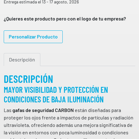
f
Entrega estimada el 13 - 17 agosto, 2026
a
d
¿Quieres este producto pero con el logo de tu empresa?
e
S
Personalizar Producto
e
g
u
Descripción
r
i
d
DESCRIPCIÓN
a
MAYOR VISIBILIDAD Y PROTECCIÓN EN
d
CONDICIONES DE BAJA ILUMINACIÓN
C
A
Las
gafas de seguridad CARBON
están diseñadas para
R
proteger los ojos frente a impactos de partículas y radiación
B
ultravioleta, ofreciendo además una mejora significativa de
O
la visión en entornos con poca luminosidad o condiciones
N