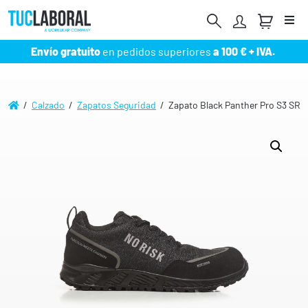
Me
Envío gratuito
en pedidos superiores
a 100 € + IVA.
/
Calzado
/
Zapatos Seguridad
/ Zapato Black Panther Pro S3 SR