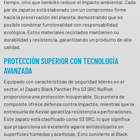
tiempo, sino que también reduce el impacto ambiental. Cada
N
par de zapatos está elaborado con un compromiso firme
O
hacia la preservación del planeta, demostrando que es
R
posible combinar funcionalidad con responsabilidad
I
ecológica. Estos materiales reciclados mantienen su
S
durabilidad y resistencia, garantizando un producto de alta
K
calidad.
c
a
PROTECCIÓN SUPERIOR CON TECNOLOGÍA
n
AVANZADA
t
i
Equipado con características de seguridad líderes en el
d
sector, el Zapato Black Panther Pro S3 SRC NoRisk
a
proporciona una protección insuperable. Su puntera de
d
composite ofrece defensa contra impactos, mientras que la
entresuela de Kevlar garantiza resistencia a perforaciones.
Este zapato está clasificado como S3 SRC, lo que significa
que proporciona un excelente agarre antideslizante en
superficies húmedas y aceitosas. Esto convierte al Black