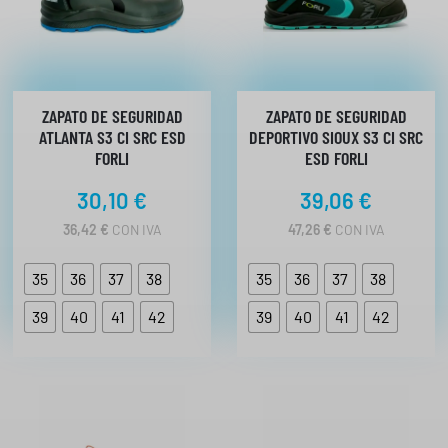
ZAPATO DE SEGURIDAD
ZAPATO DE SEGURIDAD
ATLANTA S3 CI SRC ESD
DEPORTIVO SIOUX S3 CI SRC
FORLI
ESD FORLI
30,10
€
39,06
€
36,42
€
CON IVA
47,26
€
CON IVA
35
36
37
38
35
36
37
38
39
40
41
42
39
40
41
42