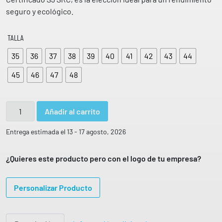
seguro y ecológico.
TALLA
35
36
37
38
39
40
41
42
43
44
45
46
47
48
Z
Añadir al carrito
a
p
Entrega estimada el 13 - 17 agosto, 2026
a
t
¿Quieres este producto pero con el logo de tu empresa?
o
B
Personalizar Producto
l
a
c