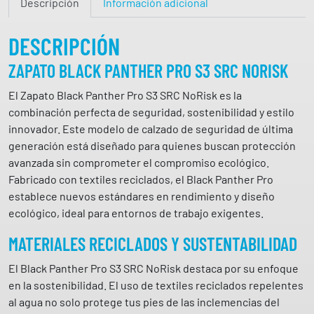
Descripción
Información adicional
k
P
a
DESCRIPCIÓN
n
ZAPATO BLACK PANTHER PRO S3 SRC NORISK
t
h
El Zapato Black Panther Pro S3 SRC NoRisk es la
e
combinación perfecta de seguridad, sostenibilidad y estilo
r
innovador. Este modelo de calzado de seguridad de última
P
generación está diseñado para quienes buscan protección
r
avanzada sin comprometer el compromiso ecológico.
o
Fabricado con textiles reciclados, el Black Panther Pro
S
establece nuevos estándares en rendimiento y diseño
3
ecológico, ideal para entornos de trabajo exigentes.
S
MATERIALES RECICLADOS Y SUSTENTABILIDAD
R
C
El Black Panther Pro S3 SRC NoRisk destaca por su enfoque
E
en la sostenibilidad. El uso de textiles reciclados repelentes
S
al agua no solo protege tus pies de las inclemencias del
D