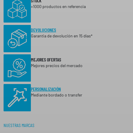
STOCK
O
+1000 productos en referencia
i
S
:
o
D
s
E
:
DEVOLUCIONES
S
D
d
Garantia de devolución en 15 días*
E
e
4
s
1
,
d
MEJORES OFERTAS
6
e
Mejores precios del mercado
0
3
€
4
H
,
A
PERSONALIZACIÓN
3
S
Mediante bordado o transfer
T
8
A
4
€
9
,
h
NUESTRAS MARCAS
9
a
1