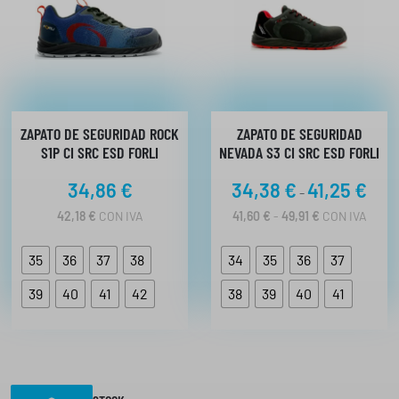
ZAPATO DE SEGURIDAD ROCK
ZAPATO DE SEGURIDAD
S1P CI SRC ESD FORLI
NEVADA S3 CI SRC ESD FORLI
R
34,86
€
34,38
€
41,25
€
-
a
R
42,18
€
CON IVA
41,60
€
-
49,91
€
CON IVA
n
A
N
g
35
36
37
38
34
35
36
37
G
o
O
d
39
40
41
42
38
39
40
41
D
E
e
P
p
R
r
E
C
e
I
c