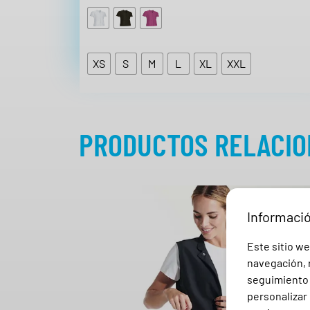
XS
S
M
L
XL
XXL
PRODUCTOS RELACI
Informaci
Este sitio we
navegación, r
seguimiento e
personalizar 