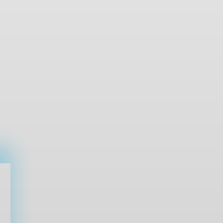
n
t
i
d
a
d