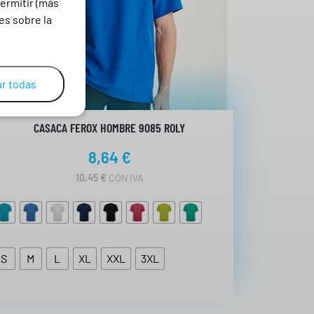
ermitir (más
es sobre la
r todas
CASACA FEROX HOMBRE 9085 ROLY
8,64
€
10,45
€
CON IVA
S
M
L
XL
XXL
3XL