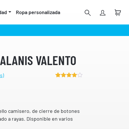
dad
Ropa personalizada
 ALANIS VALENTO
s)
Valorado
6
4.83
sobre
5 basado
en
puntuacione
s de
ello camisero, de cierre de botones
clientes
do a rayas. Disponible en varios