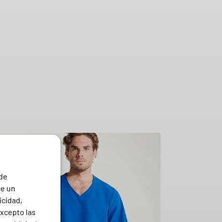
 de
ce un
icidad,
excepto las