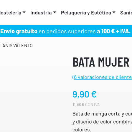
ostelería
Industria
Peluquería y Estética
Sani
Envío gratuito
en pedidos superiores
a 100 € + IVA.
LANIS VALENTO
BATA MUJER
(
6
valoraciones de cliente
9,90
€
11,98
€
CON IVA
Bata de manga corta y cu
y diseño de color combina
colores.