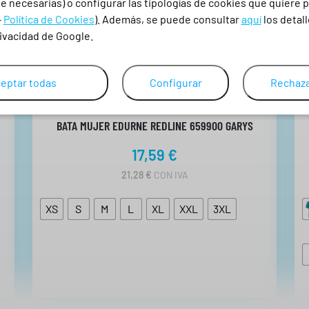
 necesarias) o configurar las tipologías de cookies que quiere p
-
Política de Cookies
). Además, se puede consultar
aquí
los detall
rivacidad de Google.
eptar todas
Configurar
Rechaza
BATA MUJER EDURNE REDLINE 659900 GARYS
17,59
€
21,28
€
CON IVA
XS
S
M
L
XL
XXL
3XL