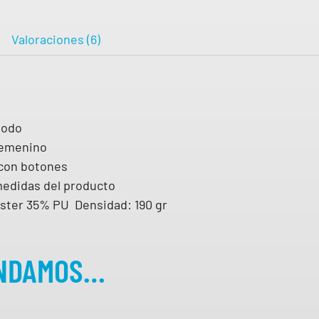
R
A
Valoraciones (6)
L
A
N
I
modo
S
femenino
V
 con botones
A
medidas del producto
L
ster 35% PU Densidad: 190 gr
E
N
T
ENDAMOS…
O
c
a