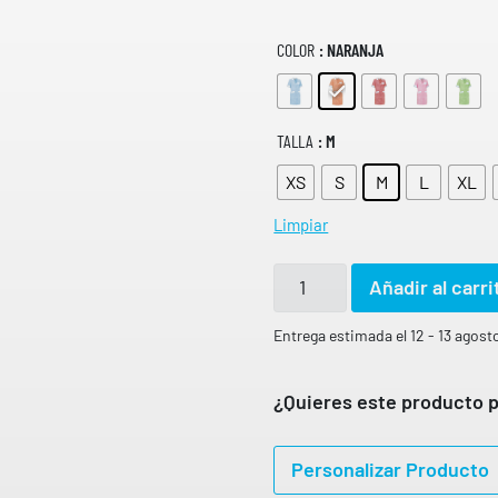
COLOR
: NARANJA
TALLA
: M
XS
S
M
L
XL
Limpiar
B
Añadir al carri
A
T
Entrega estimada el 12 - 13 agost
A
M
¿Quieres este producto p
U
J
Personalizar Producto
E