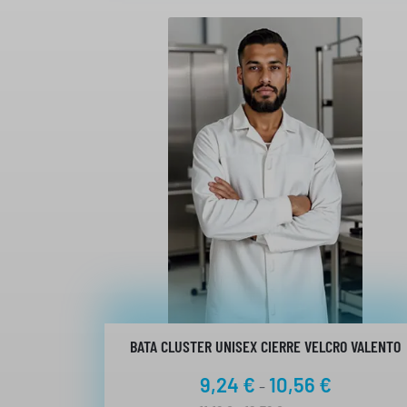
BATA CLUSTER UNISEX CIERRE VELCRO VALENTO
R
9,24
€
10,56
€
-
a