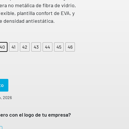
ra no metálica de fibra de vidrio,
lexible, plantilla confort de EVA, y
e densidad antiestática.
40
41
42
43
44
45
46
to
o, 2026
ero con el logo de tu empresa?