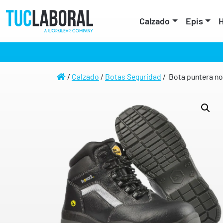
Calzado
Epis
H
/
Calzado
/
Botas Seguridad
/ Bota puntera no