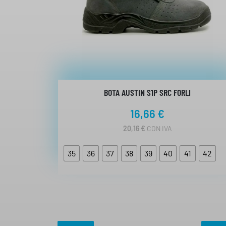
BOTA AUSTIN S1P SRC FORLI
16,66
€
20,16
€
CON IVA
35
36
37
38
39
40
41
42