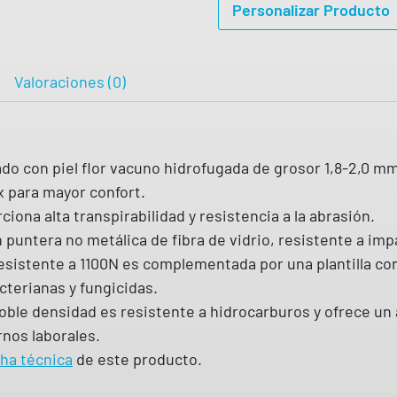
Personalizar Producto
t
e
r
Valoraciones (0)
a
n
o
do con piel flor vacuno hidrofugada de grosor 1,8-2,0 mm
m
x para mayor confort.
e
iona alta transpirabilidad y resistencia a la abrasión.
t
puntera no metálica de fibra de vidrio, resistente a im
á
y resistente a 1100N es complementada por una plantilla c
l
cterianas y fungicidas.
i
oble densidad es resistente a hidrocarburos y ofrece un 
c
nos laborales.
a
cha técnica
de este producto.
d
e