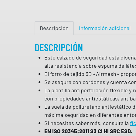
Descripción
Información adicional
DESCRIPCIÓN
Este calzado de seguridad está diseña
alta resistencia sobre espuma de láte
El forro de tejido 3D «Airmesh» proporc
Se asegura con cordones y cuenta con 
La plantilla antiperforación flexible 
con propiedades antiestáticas, antiba
La suela de poliuretano antiestático d
máxima seguridad en diferentes entor
Si necesitas saber más, consulta la
fi
EN ISO 20345:2011 S3 CI HI SRC ESD.