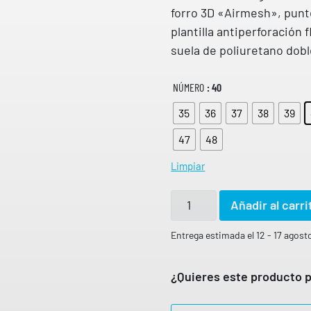
forro 3D «Airmesh», punte
plantilla antiperforación f
suela de poliuretano dobl
NÚMERO
: 40
35
36
37
38
39
47
48
Limpiar
B
Añadir al carri
o
t
Entrega estimada el 12 - 17 agost
a
p
¿Quieres este producto p
u
n