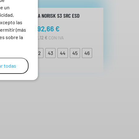
ce un
icidad,
BOTA ULTRA NORISK S3 SRC ESD
excepto las
92,66
€
ermitir (más
es sobre la
112,12
€
CON IVA
39
40
41
42
43
44
45
46
r todas