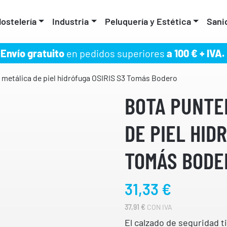
ostelería
Industria
Peluquería y Estética
Sani
Envío gratuito
en pedidos superiores
a 100 € + IVA.
 metálica de piel hidrófuga OSIRIS S3 Tomás Bodero
BOTA PUNTE
DE PIEL HID
TOMÁS BODE
31,33
€
37,91
€
CON IVA
El calzado de seguridad t