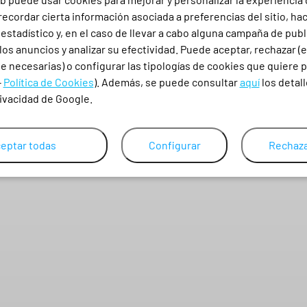
I
ecordar cierta información asociada a preferencias del sitio, ha
S
stadístico y, en el caso de llevar a cabo alguna campaña de publ
BOTA KENOBI LAVORO S3 SRC ESD
los anuncios y analizar su efectividad. Puede aceptar, rechazar (
S
74,66
€
 necesarias) o configurar las tipologías de cookies que quiere p
3
-
Política de Cookies
). Además, se puede consultar
aquí
los detall
90,34
€
CON IVA
T
rivacidad de Google.
o
35
36
37
38
39
40
41
42
m
á
eptar todas
Configurar
Rechaza
s
B
o
d
e
r
o
c