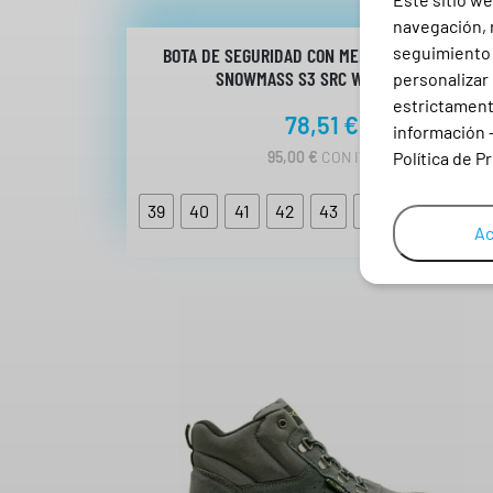
navegación, r
seguimiento e
BOTA DE SEGURIDAD CON MEMBRANA AQUATEX
SNOWMASS S3 SRC WR LAVORO
personalizar 
estrictamente
78,51
€
información 
95,00
€
CON IVA
Política de P
39
40
41
42
43
44
45
46
Ac