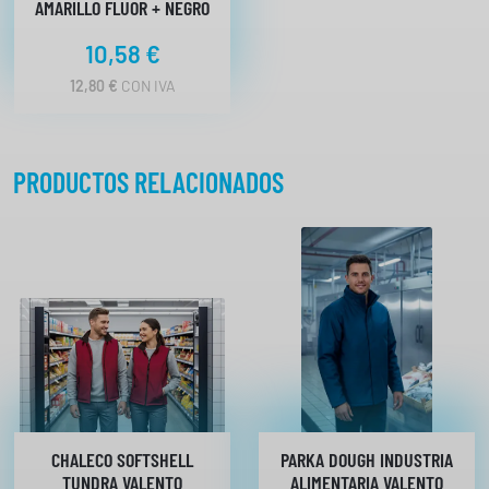
AMARILLO FLUOR + NEGRO
d
a
10,58
€
d
12,80
€
CON IVA
PRODUCTOS RELACIONADOS
CHALECO SOFTSHELL
PARKA DOUGH INDUSTRIA
TUNDRA VALENTO
ALIMENTARIA VALENTO