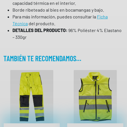
capacidad térmica en el interior.
o
Borde ribeteado al bies en bocamangas y bajo.
c
Para más información, puedes consultar la
Ficha
o
Técnica
del producto.
n
DETALLES DEL PRODUCTO:
96% Poliéster 4% Elastano
a
– 330gr
l
t
a
TAMBIÉN TE RECOMENDAMOS…
v
i
s
i
b
i
l
i
d
a