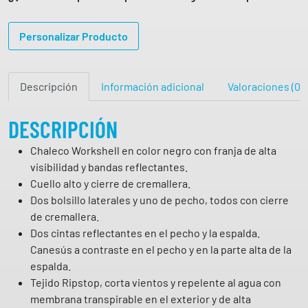
c
o
Personalizar Producto
w
o
r
Descripción
Información adicional
Valoraciones (0)
k
s
h
DESCRIPCIÓN
e
Chaleco Workshell en color negro con franja de alta
l
visibilidad y bandas reflectantes.
l
Cuello alto y cierre de cremallera.
c
Dos bolsillo laterales y uno de pecho, todos con cierre
o
de cremallera.
m
Dos cintas reflectantes en el pecho y la espalda.
b
Canesús a contraste en el pecho y en la parte alta de la
i
espalda.
n
Tejido Ripstop, corta vientos y repelente al agua con
a
membrana transpirable en el exterior y de alta
d