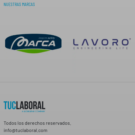
NUESTRAS MARCAS
,
,
7
7
7
7
€
€
Todos los derechos reservados.
info@tuclaboral.com