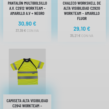
d
PANTALÓN MULTIBOLSILLO
CHALECO WORKSHELL DE
C
A.V. C2912 WORKTEAM –
ALTA VISIBILIDAD C2920
2
AMARILLO A.V + NEGRO
WORKTEAM – AMARILLO
9
FLUOR
30,90
€
2
29,10
€
1
37,39
€
CON IVA
W
35,21
€
CON IVA
O
R
K
T
E
A
M
c
a
n
t
CAMISETA ALTA VISIBILIDAD
i
C2941 WORKTEAM –