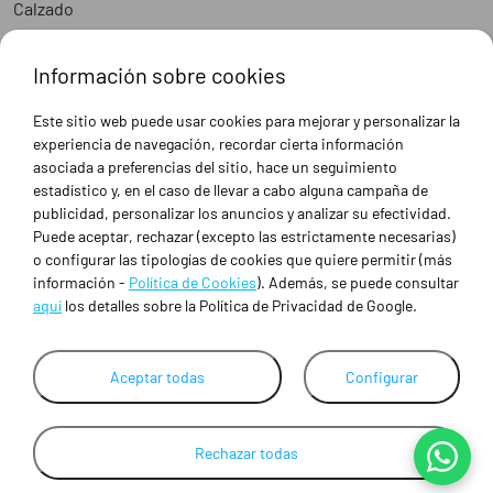
Calzado
Epis
Hostelería
Información sobre cookies
Industria
Peluquería y Estética
Este sitio web puede usar cookies para mejorar y personalizar la
Sanidad
experiencia de navegación, recordar cierta información
Ropa de trabajo personalizada
asociada a preferencias del sitio, hace un seguimiento
estadístico y, en el caso de llevar a cabo alguna campaña de
publicidad, personalizar los anuncios y analizar su efectividad.
SOBRE NOSOTROS
Puede aceptar, rechazar (excepto las estrictamente necesarias)
Empresa
o configurar las tipologías de cookies que quiere permitir (más
Blog
información -
Política de Cookies
). Además, se puede consultar
Tienda
aquí
los detalles sobre la Política de Privacidad de Google.
Ropa de trabajo personalizada
Empresas
Contacto
Aceptar todas
Configurar
Rechazar todas