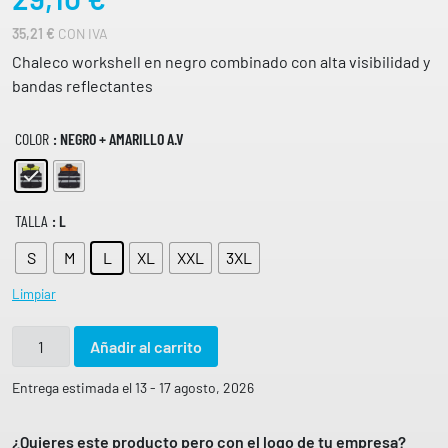
35,21
€
CON IVA
Chaleco workshell en negro combinado con alta visibilidad y
bandas reflectantes
COLOR
: NEGRO + AMARILLO A.V
TALLA
: L
S
M
L
XL
XXL
3XL
Limpiar
C
Añadir al carrito
h
a
Entrega estimada el 13 - 17 agosto, 2026
l
e
¿Quieres este producto pero con el logo de tu empresa?