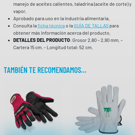
manejo de aceites calientes, taladrina (aceite de corte) y
c
vapor.
i
Aprobado para uso en la industria alimentaria.
ó
Consulta la
ficha técnica
o la
GUÍA DE TALLAS
para
n
obtener más información acerca del producto.
m
DETALLES DEL PRODUCTO
: Grosor 2,80 – 2,90 mm. –
e
Cartera 15 cm. – Longitud total: 52 cm.
c
á
n
TAMBIÉN TE RECOMENDAMOS…
i
c
a
,
t
é
r
m
i