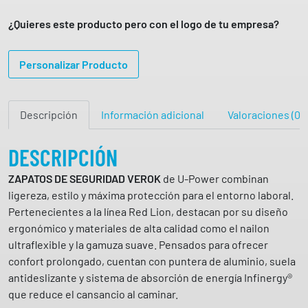
a
t
¿Quieres este producto pero con el logo de tu empresa?
o
d
Personalizar Producto
e
s
e
Descripción
Información adicional
Valoraciones (0)
g
u
r
DESCRIPCIÓN
i
ZAPATOS DE SEGURIDAD VEROK
de U-Power combinan
d
ligereza, estilo y máxima protección para el entorno laboral.
a
Pertenecientes a la línea Red Lion, destacan por su diseño
d
ergonómico y materiales de alta calidad como el nailon
V
ultraflexible y la gamuza suave. Pensados para ofrecer
E
confort prolongado, cuentan con puntera de aluminio, suela
R
antideslizante y sistema de absorción de energía Infinergy®
O
que reduce el cansancio al caminar.
K