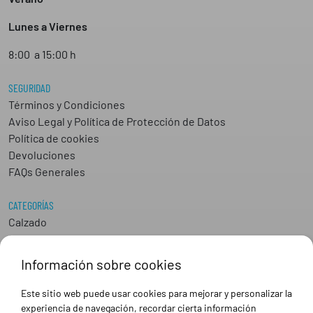
Lunes a Viernes
8:00 a 15:00 h
SEGURIDAD
Términos y Condiciones
Aviso Legal y Política de Protección de Datos
Política de cookies
Devoluciones
FAQs Generales
CATEGORÍAS
Calzado
Epis
Hostelería
Información sobre cookies
Industria
Peluquería y Estética
Este sitio web puede usar cookies para mejorar y personalizar la
Sanidad
experiencia de navegación, recordar cierta información