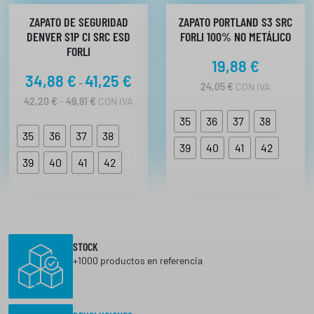
ZAPATO DE SEGURIDAD
ZAPATO PORTLAND S3 SRC
DENVER S1P CI SRC ESD
FORLI 100% NO METÁLICO
FORLI
19,88
€
R
34,88
€
41,25
€
-
24,05
€
CON IVA
a
R
42,20
€
-
49,91
€
CON IVA
n
A
35
36
37
38
N
g
35
36
37
38
G
o
39
40
41
42
O
d
39
40
41
42
D
E
e
P
p
R
r
E
C
e
I
c
STOCK
O
+1000 productos en referencia
i
S
:
o
D
s
E
: