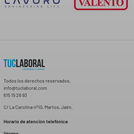
1
,
2
5
€
Todos los derechos reservados.
info@tuclaboral.com
615 15 26 93
C/ La Carolina nº10, Martos, Jaén.
Horario de atención telefónica
Verano