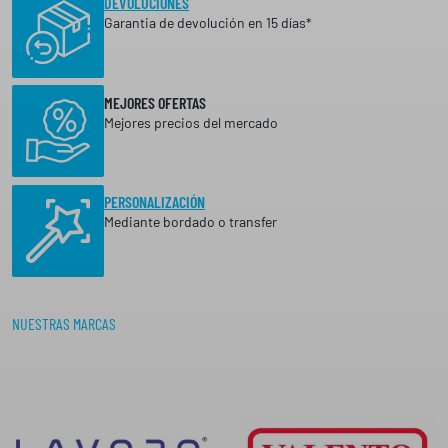
DEVOLUCIONES
S
D
d
Garantia de devolución en 15 días*
E
e
4
s
2
,
d
MEJORES OFERTAS
2
e
Mejores precios del mercado
0
3
€
4
H
,
A
PERSONALIZACIÓN
8
S
Mediante bordado o transfer
T
8
A
4
€
9
,
h
NUESTRAS MARCAS
9
a
1
s
€
t
a
4