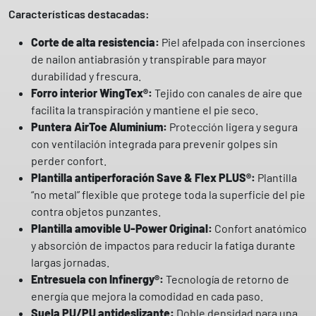
S
Características destacadas:
1
P
Corte de alta resistencia:
Piel afelpada con inserciones
S
de nailon antiabrasión y transpirable para mayor
F
durabilidad y frescura.
O
Forro interior WingTex®:
Tejido con canales de aire que
S
facilita la transpiración y mantiene el pie seco.
R
Puntera AirToe Aluminium:
Protección ligera y segura
E
con ventilación integrada para prevenir golpes sin
S
perder confort.
D
Plantilla antiperforación Save & Flex PLUS®:
Plantilla
g
“no metal” flexible que protege toda la superficie del pie
a
contra objetos punzantes.
m
Plantilla amovible U-Power Original:
Confort anatómico
a
y absorción de impactos para reducir la fatiga durante
R
largas jornadas.
e
Entresuela con Infinergy®:
Tecnología de retorno de
d
energía que mejora la comodidad en cada paso.
L
Suela PU/PU antideslizante:
Doble densidad para una