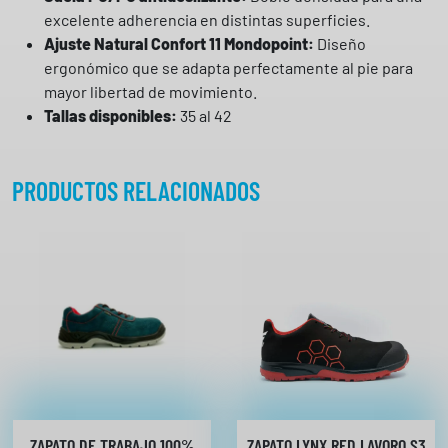
i
excelente adherencia en distintas superficies.
o
Ajuste Natural Confort 11 Mondopoint:
Diseño
n
ergonómico que se adapta perfectamente al pie para
d
mayor libertad de movimiento.
e
Tallas disponibles:
35 al 42
U
-
PRODUCTOS RELACIONADOS
P
o
w
e
r
c
a
n
t
i
d
ZAPATO DE TRABAJO 100%
ZAPATO LYNX RED LAVORO S3