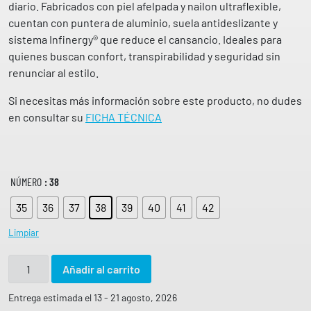
diario. Fabricados con piel afelpada y nailon ultraflexible,
cuentan con puntera de aluminio, suela antideslizante y
sistema Infinergy® que reduce el cansancio. Ideales para
quienes buscan confort, transpirabilidad y seguridad sin
renunciar al estilo.
Si necesitas más información sobre este producto, no dudes
en consultar su
FICHA TÉCNICA
NÚMERO
: 38
35
36
37
38
39
40
41
42
Limpiar
Z
Añadir al carrito
a
p
Entrega estimada el 13 - 21 agosto, 2026