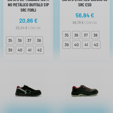
a
NO METÁLICO BUFFALO S1P
SRC ESD
d
SRC FORLI
56,84
€
20,86
€
68,78
€
CON IVA
25,24
€
CON IVA
35
36
37
38
35
36
37
38
39
40
41
42
39
40
41
42