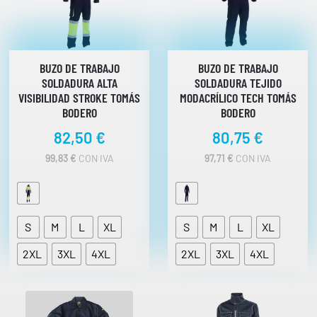
BUZO DE TRABAJO
BUZO DE TRABAJO
SOLDADURA ALTA
SOLDADURA TEJIDO
VISIBILIDAD STROKE TOMÁS
MODACRÍLICO TECH TOMÁS
BODERO
BODERO
82,50
€
80,75
€
99,83
€
CON IVA
97,71
€
CON IVA
S
M
L
XL
S
M
L
XL
2XL
3XL
4XL
2XL
3XL
4XL