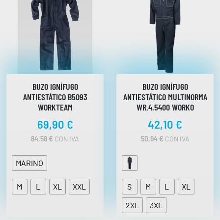
BUZO IGNÍFUGO
BUZO IGNÍFUGO
ANTIESTÁTICO B5093
ANTIESTÁTICO MULTINORMA
WORKTEAM
WR.4.5400 WORKO
69,90
€
42,10
€
84,58
€
CON IVA
50,94
€
CON IVA
MARINO
M
L
XL
XXL
S
M
L
XL
2XL
3XL