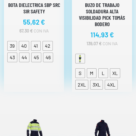
BOTA DIELECTRICA SBP SRC
BUZO DE TRABAJO
SIR SAFETY
SOLDADURA ALTA
VISIBILIDAD PICK TOMÁS
55,62
€
BODERO
67,30
€
CON IVA
114,93
€
139,07
€
CON IVA
39
40
41
42
43
44
45
46
S
M
L
XL
2XL
3XL
4XL