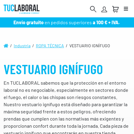
Me
Envío gratuito
en pedidos superiores
a 100 € + IVA.
/
Industria
/
ROPA TÉCNICA
/ VESTUARIO IGNÍFUGO
VESTUARIO IGNÍFUGO
En TUCLABORAL sabemos que la protección en el entorno
laboral no es negociable, especialmente en sectores donde
el fuego, el calor o las chispas son riesgos constantes.
Nuestro vestuario ignífugo está diseñado para garantizar la
máxima seguridad frente a estos peligros, ofreciendo
prendas que cumplen con las normativas más exigentes y
proporcionan confort durante toda la jornada. Cada pieza de
vestuario ignífugo que encontrarás en nuestra tienda