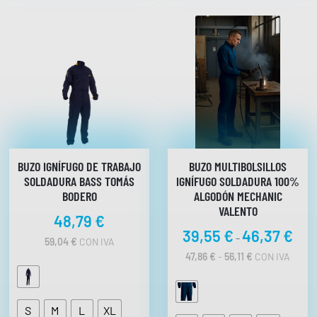
BUZO IGNÍFUGO DE TRABAJO
BUZO MULTIBOLSILLOS
SOLDADURA BASS TOMÁS
IGNÍFUGO SOLDADURA 100%
BODERO
ALGODÓN MECHANIC
VALENTO
48,79
€
R
39,55
€
46,37
€
-
59,04
€
CON IVA
a
R
47,86
€
-
56,11
€
CON IVA
n
A
N
g
G
o
O
S
M
L
XL
d