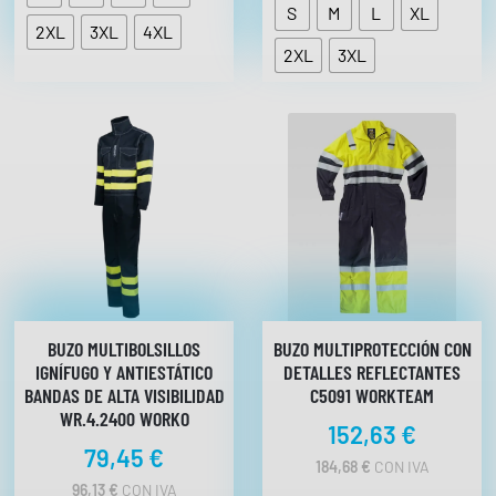
D
S
M
L
XL
E
e
2XL
3XL
4XL
P
p
2XL
3XL
R
r
E
C
e
I
c
O
i
S
:
o
D
s
E
:
S
D
d
E
e
4
s
7
,
d
BUZO MULTIBOLSILLOS
BUZO MULTIPROTECCIÓN CON
8
IGNÍFUGO Y ANTIESTÁTICO
DETALLES REFLECTANTES
e
6
BANDAS DE ALTA VISIBILIDAD
C5091 WORKTEAM
3
WR.4.2400 WORKO
€
9
152,63
€
H
,
79,45
€
A
184,68
€
CON IVA
5
S
96,13
€
CON IVA