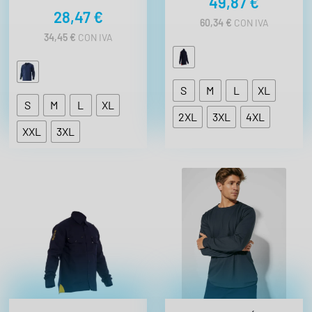
49,87
€
28,47
€
60,34
€
CON IVA
34,45
€
CON IVA
S
M
L
XL
S
M
L
XL
2XL
3XL
4XL
XXL
3XL