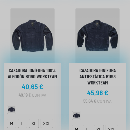
CAZADORA IGNÍFUGA 100%
CAZADORA IGNÍFUGA
ALGODÓN B1190 WORKTEAM
ANTIESTÁTICA B1193
WORKTEAM
40,65
€
45,98
€
49,19
€
CON IVA
55,64
€
CON IVA
M
L
XL
XXL
M
L
XL
XXL