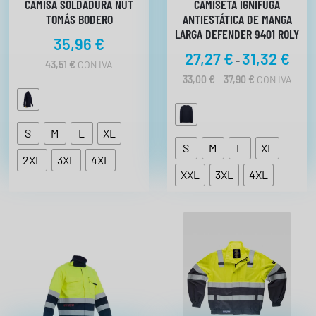
CAMISA SOLDADURA NUT
CAMISETA IGNÍFUGA
TOMÁS BODERO
ANTIESTÁTICA DE MANGA
LARGA DEFENDER 9401 ROLY
35,96
€
R
27,27
€
31,32
€
-
43,51
€
CON IVA
a
R
33,00
€
-
37,90
€
CON IVA
n
A
N
g
G
o
O
S
M
L
XL
d
D
S
M
L
XL
E
e
2XL
3XL
4XL
P
p
XXL
3XL
4XL
R
r
E
C
e
I
c
O
i
S
:
o
D
s
E
:
S
D
d