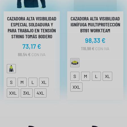
E
e
3
s
3
,
d
CAZADORA ALTA VISIBILIDAD
CAZADORA ALTA VISIBILIDAD
0
ESPECIAL SOLDADURA Y
IGNÍFUGA MULTIPROTECCIÓN
e
0
PARA TRABAJO EN TENSIÓN
B1191 WORKTEAM
2
STRING TOMÁS BODERO
€
7
98,33
€
H
,
73,17
€
A
118,98
€
CON IVA
2
S
88,54
€
CON IVA
T
7
A
3
€
7
S
M
L
XL
,
h
S
M
L
XL
9
a
XXL
0
s
XXL
3XL
4XL
€
t
a
3
1
,