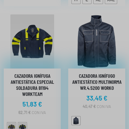
CAZADORA IGNÍFUGA
CAZADORA IGNÍFUGO
ANTIESTÁTICA ESPECIAL
ANTIESTÁTICO MULTINORMA
SOLDADURA B1194
WR.4.5200 WORKO
WORKTEAM
33,45
€
51,83
€
40,47
€
CON IVA
62,71
€
CON IVA