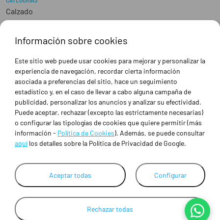
Calzado
Epis
Hostelería
Información sobre cookies
Industria
Peluquería y Estética
Este sitio web puede usar cookies para mejorar y personalizar la
Sanidad
experiencia de navegación, recordar cierta información
Ropa de trabajo personalizada
asociada a preferencias del sitio, hace un seguimiento
estadístico y, en el caso de llevar a cabo alguna campaña de
publicidad, personalizar los anuncios y analizar su efectividad.
SOBRE NOSOTROS
Puede aceptar, rechazar (excepto las estrictamente necesarias)
Empresa
o configurar las tipologías de cookies que quiere permitir (más
Blog
información -
Política de Cookies
). Además, se puede consultar
Tienda
aquí
los detalles sobre la Política de Privacidad de Google.
Ropa de trabajo personalizada
Empresas
Aceptar todas
Configurar
Contacto
Rechazar todas