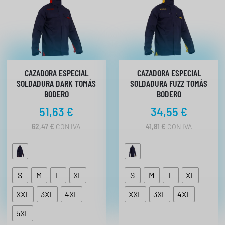
3
2
€
CAZADORA ESPECIAL
CAZADORA ESPECIAL
SOLDADURA DARK TOMÁS
SOLDADURA FUZZ TOMÁS
BODERO
BODERO
51,63
€
34,55
€
62,47
€
CON IVA
41,81
€
CON IVA
S
M
L
XL
S
M
L
XL
XXL
3XL
4XL
XXL
3XL
4XL
5XL