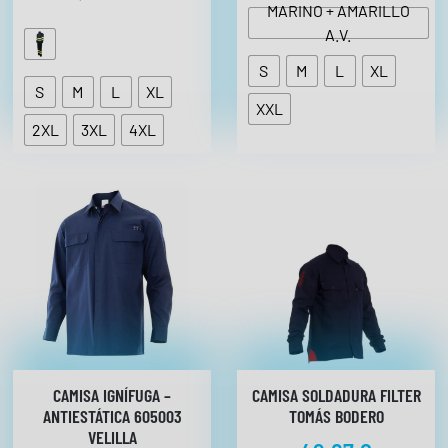
T
5
MARINO + AMARILLO
A
A.V.
5
€
6
S
M
L
XL
,
h
S
M
L
XL
1
a
XXL
1
s
2XL
3XL
4XL
€
t
a
4
6
,
3
7
€
CAMISA IGNÍFUGA –
CAMISA SOLDADURA FILTER
ANTIESTÁTICA 605003
TOMÁS BODERO
VELILLA