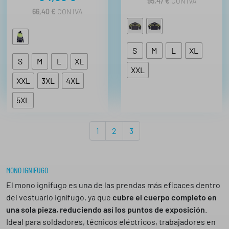
95,47
€
CON IVA
66,40
€
CON IVA
S
M
L
XL
S
M
L
XL
XXL
XXL
3XL
4XL
5XL
P
P
P
P
1
2
3
a
a
a
a
g
g
g
g
e
e
e
e
MONO IGNIFUGO
n
El mono ignifugo es una de las prendas más eficaces dentro
a
del vestuario ignífugo, ya que
cubre el cuerpo completo en
v
una sola pieza, reduciendo así los puntos de exposición
.
i
Ideal para soldadores, técnicos eléctricos, trabajadores en
g