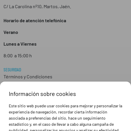
C/ La Carolina nº10, Martos, Jaén.
Horario de atención telefónica
Verano
Lunes a Viernes
8:00 a 15:00 h
SEGURIDAD
Términos y Condiciones
Aviso Legal y Política de Protección de Datos
Política de cookies
Información sobre cookies
Devoluciones
FAQs Generales
Este sitio web puede usar cookies para mejorar y personalizar la
experiencia de navegación, recordar cierta información
asociada a preferencias del sitio, hace un seguimiento
CATEGORÍAS
estadístico y, en el caso de llevar a cabo alguna campaña de
Calzado
publicidad, personalizar los anuncios y analizar su efectividad.