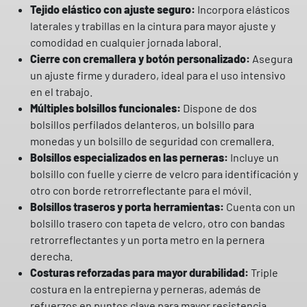
Tejido elástico con ajuste seguro:
Incorpora elásticos
N
laterales y trabillas en la cintura para mayor ajuste y
E
comodidad en cualquier jornada laboral.
X
Cierre con cremallera y botón personalizado:
Asegura
T
un ajuste firme y duradero, ideal para el uso intensivo
4
en el trabajo.
0
Múltiples bolsillos funcionales:
Dispone de dos
0
bolsillos perfilados delanteros, un bolsillo para
S
monedas y un bolsillo de seguridad con cremallera.
H
Bolsillos especializados en las perneras:
Incluye un
O
bolsillo con fuelle y cierre de velcro para identificación y
R
otro con borde retrorreflectante para el móvil.
T
Bolsillos traseros y porta herramientas:
Cuenta con un
S
bolsillo trasero con tapeta de velcro, otro con bandas
P
retrorreflectantes y un porta metro en la pernera
a
derecha.
y
Costuras reforzadas para mayor durabilidad:
Triple
p
costura en la entrepierna y perneras, además de
e
refuerzos en puntos clave para mayor resistencia.