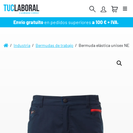
Me
Envío gratuito
en pedidos superiores
a 100 € + IVA.
/
Industria
/
Bermudas de trabajo
/ Bermuda elástica unisex NEX