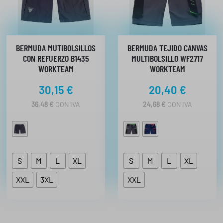
BERMUDA MUTIBOLSILLOS
BERMUDA TEJIDO CANVAS
CON REFUERZO B1435
MULTIBOLSILLO WF2717
WORKTEAM
WORKTEAM
30,15
€
20,40
€
36,48
€
CON IVA
24,68
€
CON IVA
S
M
L
XL
S
M
L
XL
XXL
3XL
XXL