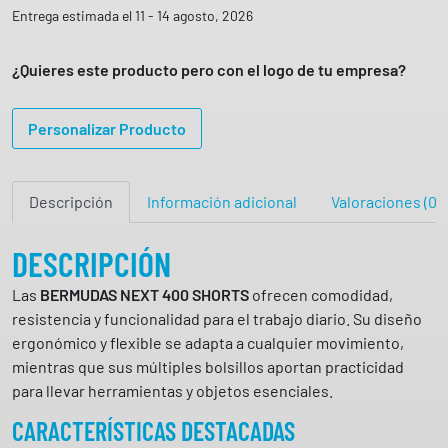
r
Entrega estimada el 11 - 14 agosto, 2026
m
u
¿Quieres este producto pero con el logo de tu empresa?
d
a
Personalizar Producto
e
l
á
Descripción
Información adicional
Valoraciones (0)
s
t
i
DESCRIPCIÓN
c
Las
BERMUDAS NEXT 400 SHORTS
ofrecen comodidad,
a
resistencia y funcionalidad para el trabajo diario. Su diseño
u
ergonómico y flexible se adapta a cualquier movimiento,
n
mientras que sus múltiples bolsillos aportan practicidad
i
para llevar herramientas y objetos esenciales.
s
e
CARACTERÍSTICAS DESTACADAS
x