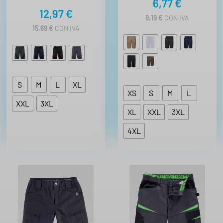
6,77
€
12,97
€
8,19
€
CON IVA
15,69
€
CON IVA
S
M
L
XL
XS
S
M
L
XXL
3XL
XL
XXL
3XL
4XL