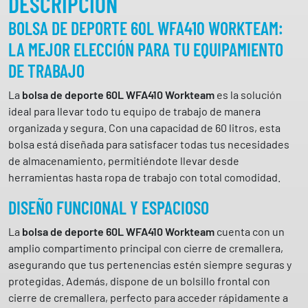
DESCRIPCIÓN
e
BOLSA DE DEPORTE 60L WFA410 WORKTEAM:
6
LA MEJOR ELECCIÓN PARA TU EQUIPAMIENTO
0
L
DE TRABAJO
W
La
bolsa de deporte 60L WFA410 Workteam
es la solución
F
ideal para llevar todo tu equipo de trabajo de manera
A
organizada y segura. Con una capacidad de 60 litros, esta
4
bolsa está diseñada para satisfacer todas tus necesidades
1
de almacenamiento, permitiéndote llevar desde
0
herramientas hasta ropa de trabajo con total comodidad.
W
o
DISEÑO FUNCIONAL Y ESPACIOSO
r
k
La
bolsa de deporte 60L WFA410 Workteam
cuenta con un
t
amplio compartimento principal con cierre de cremallera,
e
asegurando que tus pertenencias estén siempre seguras y
a
protegidas. Además, dispone de un bolsillo frontal con
m
cierre de cremallera, perfecto para acceder rápidamente a