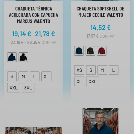
CHAQUETA TÉRMICA
CHAQUETA SOFTSHELL DE
ACOLCHADA CON CAPUCHA
MUJER CECILE VALENTO
MARCUS VALENTO
14,52
€
R
19,14
€
21,78
€
-
17,57
€
CON IVA
a
R
23,16
€
-
26,35
€
CON IVA
n
A
N
g
G
o
O
d
D
XS
S
M
L
E
e
S
M
L
XL
P
XL
XXL
p
R
XXL
3XL
r
E
C
e
I
c
O
i
S
:
o
D
s
E
:
S