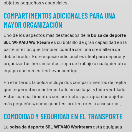
c
objetos pequeños y esenciales.
a
COMPARTIMENTOS ADICIONALES PARA UNA
n
t
MAYOR ORGANIZACIÓN
i
Uno de los aspectos más destacados de la
bolsa de deporte
d
60L WFA410 Workteam
es su bolsillo de gran capacidad en la
a
parte inferior, que también cuenta con una cremallera de
d
doble tirador. Este espacio adicional es ideal para separar y
organizar tus herramientas, ropa de trabajo o cualquier otro
equipo que necesites llevar contigo.
En el interior, la bolsa incluye dos compartimentos de rejilla
que te permiten mantener todo en su lugar y bien ventilado.
Estos compartimentos son perfectos para guardar objetos
más pequeños, como guantes, protectores o accesorios.
COMODIDAD Y SEGURIDAD EN EL TRANSPORTE
La
bolsa de deporte 60L WFA410 Workteam
está equipada