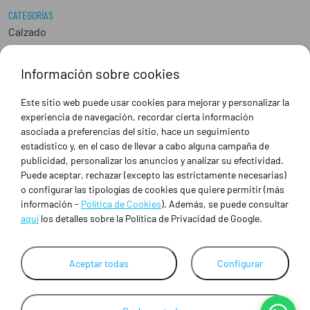
CATEGORÍAS
Calzado
Epis
Hostelería
Información sobre cookies
Industria
Peluquería y Estética
Este sitio web puede usar cookies para mejorar y personalizar la
Sanidad
experiencia de navegación, recordar cierta información
Ropa de trabajo personalizada
asociada a preferencias del sitio, hace un seguimiento
estadístico y, en el caso de llevar a cabo alguna campaña de
publicidad, personalizar los anuncios y analizar su efectividad.
SOBRE NOSOTROS
Puede aceptar, rechazar (excepto las estrictamente necesarias)
Empresa
o configurar las tipologías de cookies que quiere permitir (más
Blog
información -
Política de Cookies
). Además, se puede consultar
Tienda
aquí
los detalles sobre la Política de Privacidad de Google.
Ropa de trabajo personalizada
Empresas
Contacto
Aceptar todas
Configurar