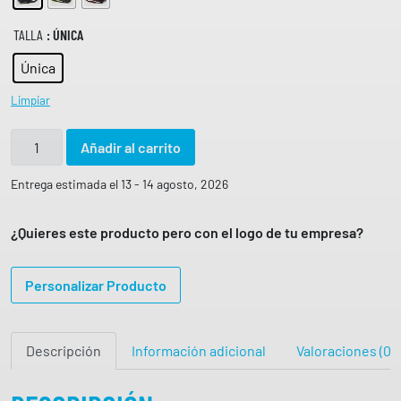
TALLA
: ÚNICA
Única
Limpiar
B
Añadir al carrito
o
l
Entrega estimada el 13 - 14 agosto, 2026
s
a
¿Quieres este producto pero con el logo de tu empresa?
d
e
Personalizar Producto
d
e
p
Descripción
Información adicional
Valoraciones (0)
o
r
t