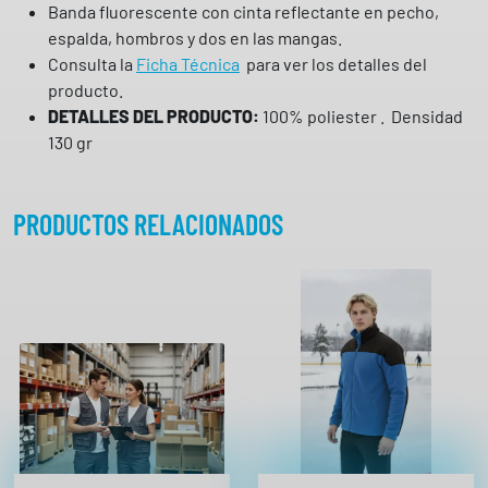
Banda fluorescente con cinta reflectante en pecho,
v
espalda, hombros y dos en las mangas.
i
Consulta la
Ficha Técnica
para ver los detalles del
s
producto.
i
DETALLES DEL PRODUCTO:
100% poliester . Densidad
b
130 gr
i
l
i
PRODUCTOS RELACIONADOS
d
a
d
C
3
6
3
3
W
O