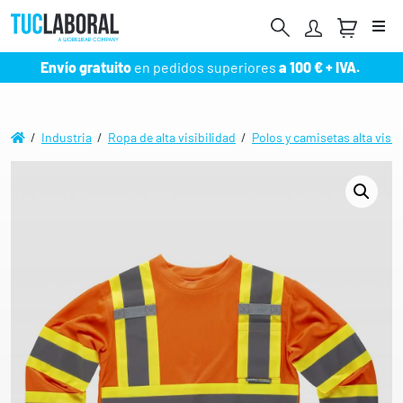
Me
Envío gratuito
en pedidos superiores
a 100 € + IVA.
/
Industria
/
Ropa de alta visibilidad
/
Polos y camisetas alta visib