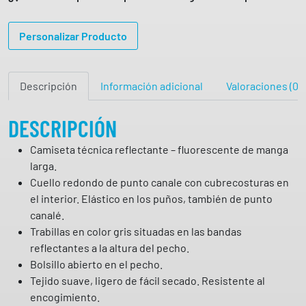
e
t
Personalizar Producto
a
d
e
Descripción
Información adicional
Valoraciones (0)
m
a
n
DESCRIPCIÓN
g
Camiseta técnica reflectante – fluorescente de manga
a
larga.
l
Cuello redondo de punto canale con cubrecosturas en
a
el interior. Elástico en los puños, también de punto
r
canalé.
g
Trabillas en color gris situadas en las bandas
a
reflectantes a la altura del pecho.
a
Bolsillo abierto en el pecho.
l
Tejido suave, ligero de fácil secado. Resistente al
t
encogimiento.
a