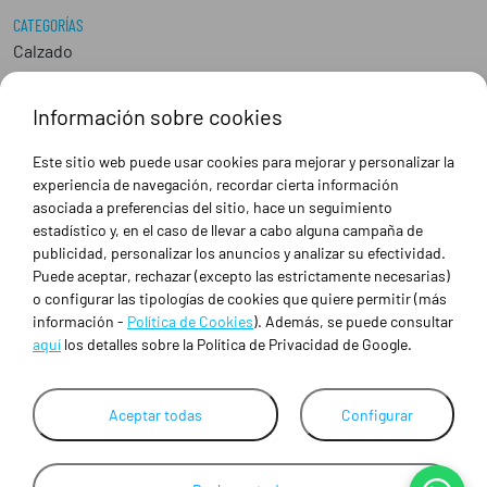
CATEGORÍAS
Calzado
Epis
Hostelería
Información sobre cookies
Industria
Peluquería y Estética
Este sitio web puede usar cookies para mejorar y personalizar la
Sanidad
experiencia de navegación, recordar cierta información
Ropa de trabajo personalizada
asociada a preferencias del sitio, hace un seguimiento
estadístico y, en el caso de llevar a cabo alguna campaña de
publicidad, personalizar los anuncios y analizar su efectividad.
SOBRE NOSOTROS
Puede aceptar, rechazar (excepto las estrictamente necesarias)
Empresa
o configurar las tipologías de cookies que quiere permitir (más
Blog
información -
Política de Cookies
). Además, se puede consultar
Tienda
aquí
los detalles sobre la Política de Privacidad de Google.
Ropa de trabajo personalizada
Empresas
Contacto
Aceptar todas
Configurar