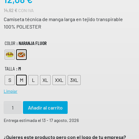
14,62
€
CON IVA
Camiseta técnica de manga larga en tejido transpirable
100% POLIESTER
COLOR
: NARANJA FLUOR
TALLA
: M
S
M
L
XL
XXL
3XL
Limpiar
C
Añadir al carrito
a
m
Entrega estimada el 13 - 17 agosto, 2026
i
s
¿Quieres este producto pero con el logo de tu empresa?