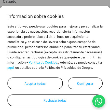
Calzado
Epis
Hostelería
Información sobre cookies
Industria
Peluquería y Estética
Este sitio web puede usar cookies para mejorar y personalizar la
Sanidad
experiencia de navegación, recordar cierta información
Ropa de trabajo personalizada
asociada a preferencias del sitio, hace un seguimiento
estadístico y, en el caso de llevar a cabo alguna campaña de
publicidad, personalizar los anuncios y analizar su efectividad.
SOBRE NOSOTROS
Puede aceptar, rechazar (excepto las estrictamente necesarias)
Empresa
o configurar las tipologías de cookies que quiere permitir (más
Blog
información -
Política de Cookies
). Además, se puede consultar
Tienda
aquí
los detalles sobre la Política de Privacidad de Google.
Ropa de trabajo personalizada
Empresas
Contacto
Aceptar todas
Configurar
Rechazar todas