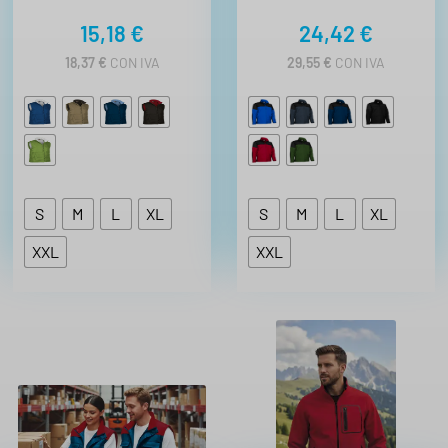
15,18
€
24,42
€
18,37
€
CON IVA
29,55
€
CON IVA
S
M
L
XL
S
M
L
XL
XXL
XXL