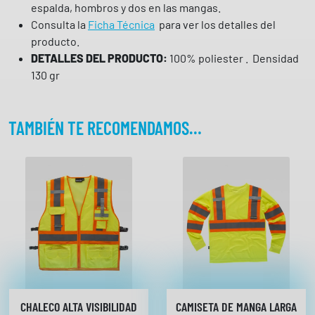
espalda, hombros y dos en las mangas.
v
Consulta la
Ficha Técnica
para ver los detalles del
i
producto.
s
DETALLES DEL PRODUCTO:
100% poliester . Densidad
i
130 gr
b
i
l
TAMBIÉN TE RECOMENDAMOS…
i
d
a
d
C
3
6
4
5
W
O
CHALECO ALTA VISIBILIDAD
CAMISETA DE MANGA LARGA