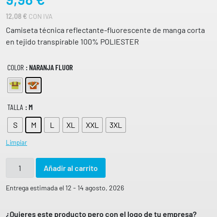
12,08
€
CON IVA
Camiseta técnica reflectante-fluorescente de manga corta
en tejido transpirable 100% POLIESTER
COLOR
: NARANJA FLUOR
TALLA
: M
S
M
L
XL
XXL
3XL
Limpiar
C
Añadir al carrito
a
m
Entrega estimada el 12 - 14 agosto, 2026
i
s
¿Quieres este producto pero con el logo de tu empresa?