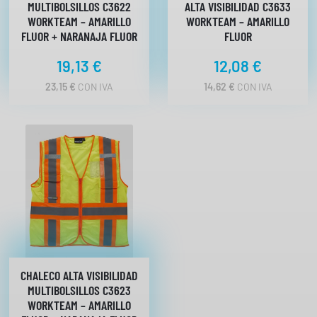
R
MULTIBOLSILLOS C3622
ALTA VISIBILIDAD C3633
K
WORKTEAM – AMARILLO
WORKTEAM – AMARILLO
T
FLUOR + NARANAJA FLUOR
FLUOR
E
19,13
€
12,08
€
A
M
23,15
€
CON IVA
14,62
€
CON IVA
c
a
n
t
i
d
a
d
CHALECO ALTA VISIBILIDAD
MULTIBOLSILLOS C3623
WORKTEAM – AMARILLO