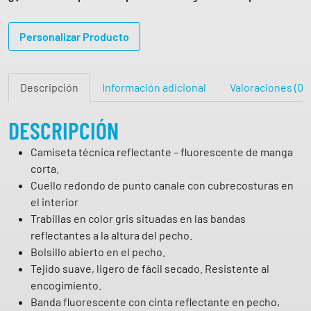
e
t
Personalizar Producto
a
d
e
Descripción
Información adicional
Valoraciones (0)
m
a
n
DESCRIPCIÓN
g
Camiseta técnica reflectante – fluorescente de manga
a
corta.
c
Cuello redondo de punto canale con cubrecosturas en
o
el interior
r
Trabillas en color gris situadas en las bandas
t
reflectantes a la altura del pecho.
a
Bolsillo abierto en el pecho.
a
Tejido suave, ligero de fácil secado. Resistente al
l
encogimiento.
t
Banda fluorescente con cinta reflectante en pecho,
a