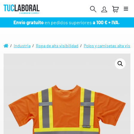
Me
Envío gratuito
en pedidos superiores
a 100 € + IVA.
/
Industria
/
Ropa de alta visibilidad
/
Polos y camisetas alta visib