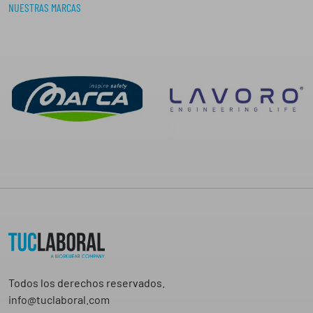
NUESTRAS MARCAS
1
6
,
5
0
€
Todos los derechos reservados.
info@tuclaboral.com