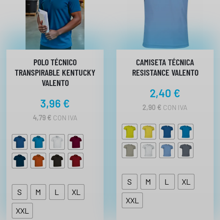
POLO TÉCNICO
CAMISETA TÉCNICA
TRANSPIRABLE KENTUCKY
RESISTANCE VALENTO
VALENTO
2,40
€
3,96
€
2,90
€
CON IVA
4,79
€
CON IVA
S
M
L
XL
S
M
L
XL
XXL
XXL