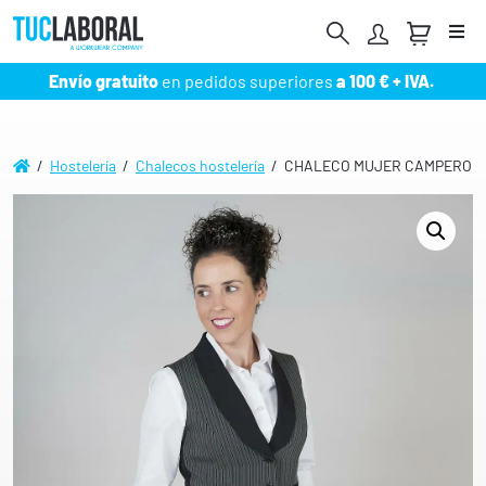
Me
Envío gratuito
en pedidos superiores
a 100 € + IVA.
/
Hostelería
/
Chalecos hostelería
/ CHALECO MUJER CAMPERO 9