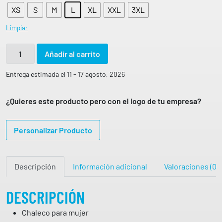
XS
S
M
L
XL
XXL
3XL
Limpiar
C
Añadir al carrito
H
A
Entrega estimada el 11 - 17 agosto, 2026
L
E
¿Quieres este producto pero con el logo de tu empresa?
C
O
Personalizar Producto
M
U
J
Descripción
Información adicional
Valoraciones (0)
E
R
C
DESCRIPCIÓN
A
Chaleco para mujer
M