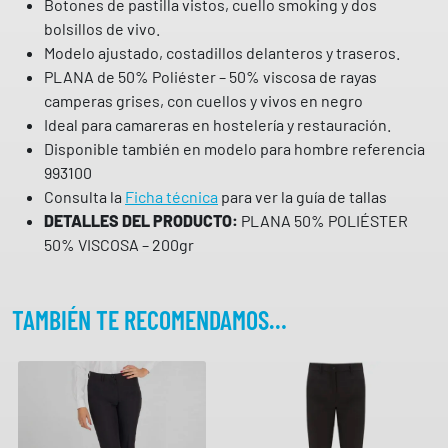
Botones de pastilla vistos, cuello smoking y dos
P
bolsillos de vivo.
E
Modelo ajustado, costadillos delanteros y traseros.
R
PLANA de 50% Poliéster – 50% viscosa de rayas
O
camperas grises, con cuellos y vivos en negro
9
Ideal para camareras en hostelería y restauración.
9
Disponible también en modelo para hombre referencia
3
993100
3
Consulta la
Ficha técnica
para ver la guía de tallas
0
DETALLES DEL PRODUCTO:
PLANA 50% POLIÉSTER
0
50% VISCOSA – 200gr
G
A
R
TAMBIÉN TE RECOMENDAMOS…
Y
S
c
a
n
t