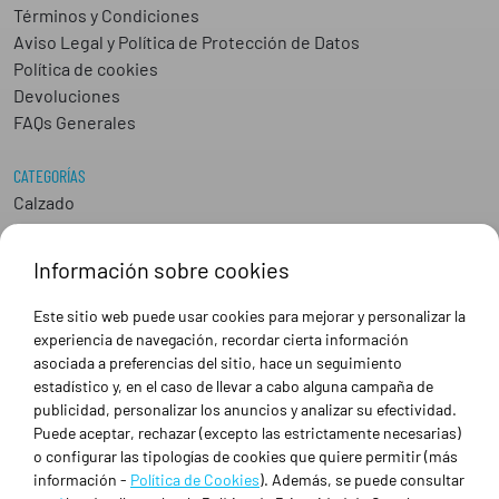
Términos y Condiciones
Aviso Legal y Política de Protección de Datos
Política de cookies
Devoluciones
FAQs Generales
CATEGORÍAS
Calzado
Epis
Hostelería
Información sobre cookies
Industria
Peluquería y Estética
Este sitio web puede usar cookies para mejorar y personalizar la
Sanidad
experiencia de navegación, recordar cierta información
Ropa de trabajo personalizada
asociada a preferencias del sitio, hace un seguimiento
estadístico y, en el caso de llevar a cabo alguna campaña de
publicidad, personalizar los anuncios y analizar su efectividad.
SOBRE NOSOTROS
Puede aceptar, rechazar (excepto las estrictamente necesarias)
Empresa
o configurar las tipologías de cookies que quiere permitir (más
Blog
información -
Política de Cookies
). Además, se puede consultar
Tienda