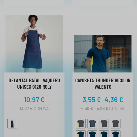
DELANTAL BATALI VAQUERO
CAMISETA THUNDER BICOLOR
UNISEX 9126 ROLY
VALENTO
R
10,97
€
3,55
€
4,36
€
-
a
R
13,27
€
CON IVA
4,30
€
-
5,28
€
CON IVA
n
A
N
g
G
o
O
d
D