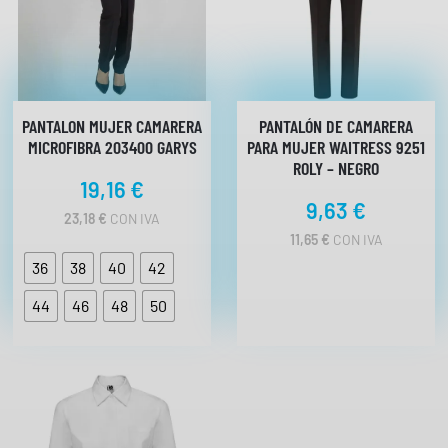
i
d
a
d
PANTALON MUJER CAMARERA
PANTALÓN DE CAMARERA
MICROFIBRA 203400 GARYS
PARA MUJER WAITRESS 9251
ROLY – NEGRO
19,16
€
9,63
€
23,18
€
CON IVA
11,65
€
CON IVA
36
38
40
42
44
46
48
50