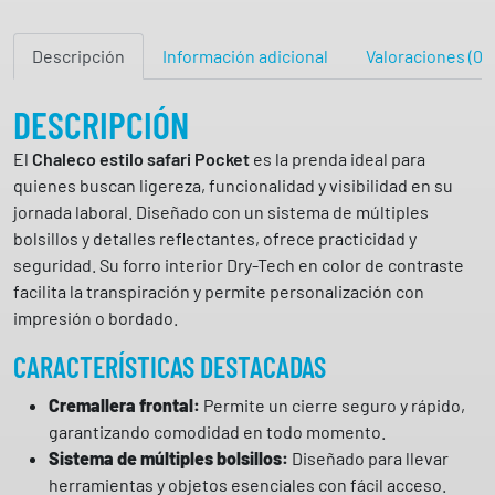
u
l
Descripción
Información adicional
Valoraciones (0)
t
i
b
DESCRIPCIÓN
o
El
Chaleco estilo safari Pocket
es la prenda ideal para
l
quienes buscan ligereza, funcionalidad y visibilidad en su
s
jornada laboral. Diseñado con un sistema de múltiples
i
bolsillos y detalles reflectantes, ofrece practicidad y
l
seguridad. Su forro interior Dry-Tech en color de contraste
l
facilita la transpiración y permite personalización con
o
impresión o bordado.
s
e
CARACTERÍSTICAS DESTACADAS
s
t
Cremallera frontal:
Permite un cierre seguro y rápido,
i
garantizando comodidad en todo momento.
l
Sistema de múltiples bolsillos:
Diseñado para llevar
o
herramientas y objetos esenciales con fácil acceso.