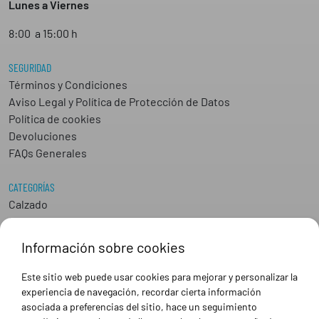
Lunes a Viernes
8:00 a 15:00 h
SEGURIDAD
Términos y Condiciones
Aviso Legal y Política de Protección de Datos
Política de cookies
Devoluciones
FAQs Generales
CATEGORÍAS
Calzado
Epis
Hostelería
Información sobre cookies
Industria
Peluquería y Estética
Este sitio web puede usar cookies para mejorar y personalizar la
Sanidad
experiencia de navegación, recordar cierta información
Ropa de trabajo personalizada
asociada a preferencias del sitio, hace un seguimiento