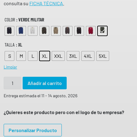
consulta su
FICHA TÉCNICA
.
COLOR
: VERDE MILITAR
TALLA
: XL
S
M
L
XL
XXL
3XL
4XL
5XL
Limpiar
C
Añadir al carrito
h
a
Entrega estimada el 11 - 14 agosto, 2026
l
e
¿Quieres este producto pero con el logo de tu empresa?
c
o
Personalizar Producto
m