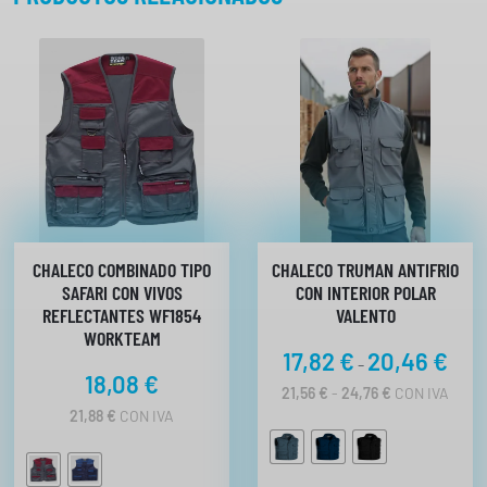
a
n
t
i
d
a
d
CHALECO COMBINADO TIPO
CHALECO TRUMAN ANTIFRIO
SAFARI CON VIVOS
CON INTERIOR POLAR
REFLECTANTES WF1854
VALENTO
WORKTEAM
R
17,82
€
20,46
€
-
18,08
€
a
R
21,56
€
-
24,76
€
CON IVA
n
A
21,88
€
CON IVA
N
g
G
o
O
d