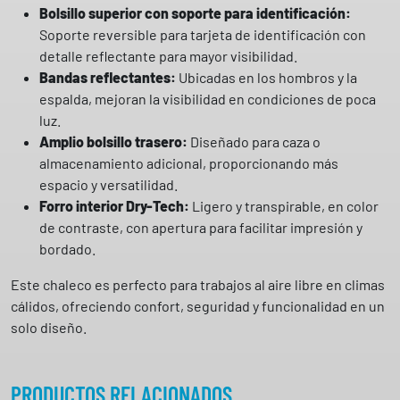
s
Bolsillo superior con soporte para identificación:
a
Soporte reversible para tarjeta de identificación con
f
detalle reflectante para mayor visibilidad.
a
Bandas reflectantes:
Ubicadas en los hombros y la
r
espalda, mejoran la visibilidad en condiciones de poca
i
luz.
P
Amplio bolsillo trasero:
Diseñado para caza o
O
almacenamiento adicional, proporcionando más
C
espacio y versatilidad.
K
Forro interior Dry-Tech:
Ligero y transpirable, en color
E
de contraste, con apertura para facilitar impresión y
T
bordado.
P
Este chaleco es perfecto para trabajos al aire libre en climas
a
cálidos, ofreciendo confort, seguridad y funcionalidad en un
y
solo diseño.
p
e
r
PRODUCTOS RELACIONADOS
c