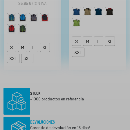
T
2
25,95
€
CON IVA
A
2
€
4
,
h
7
a
6
s
S
M
L
XL
€
t
S
M
L
XL
a
XXL
2
XXL
3XL
0
,
4
6
STOCK
+1000 productos en referencia
€
DEVOLUCIONES
Garantia de devolución en 15 días*