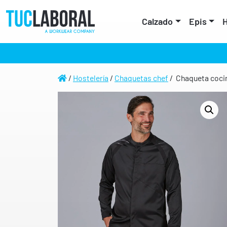
Calzado
Epis
H
/
Hostelería
/
Chaquetas chef
/ Chaqueta cocin