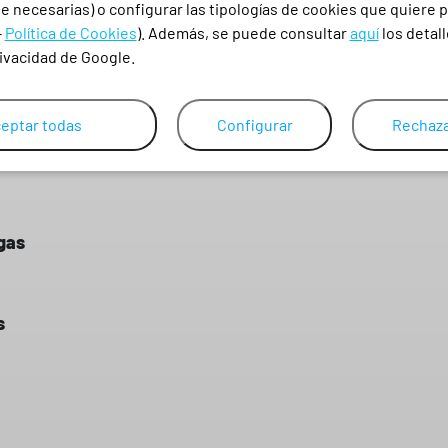
s
 necesarias) o configurar las tipologías de cookies que quiere p
c
-
Política de Cookies
). Además, se puede consultar
aquí
los detall
a
rivacidad de Google.
n
t
eptar todas
Configurar
Rechaza
i
d
a
d
gas
s