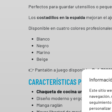
Perfectos para guardar utensilios o peque
Los
costadillos en la espalda
mejoran el a
Disponible en cuatro colores profesionales
Blanco
Negro
Marino
Beige
👉 Pantalón a juego disponible:
Ref. 7000
Informaci
CARACTERÍSTICAS PRINCIPALES
Este sitio we
Chaqueta de cocina unisex RUBIO pro
navegación, r
Diseño moderno y ergonómico
seguimiento e
Manga raglán
personalizar 
Mayor libertad de movimiento