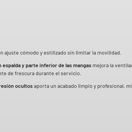
x
m
a
n
g
a
l
 ajuste cómodo y estilizado sin limitar la movilidad.
a
 espalda y parte inferior de las mangas
mejora la ventila
r
e de frescura durante el servicio.
g
a
resión ocultos
aporta un acabado limpio y profesional, m
r
a
n
g
l
a