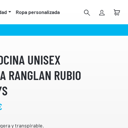
dad
Ropa personalizada
OCINA UNISEX
A RANGLAN RUBIO
YS
R
€
a
n
g
gera y transpirable.