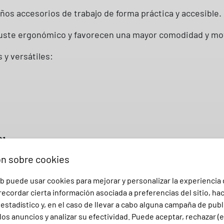
n
ños accesorios de trabajo de forma práctica y accesible.
R
juste ergonómico y favorecen una mayor comodidad y mov
u
b
 y versátiles:
i
o
9
3
0
0
61
3
4
ón sobre cookies
G
b puede usar cookies para mejorar y personalizar la experiencia
fesional
a
ecordar cierta información asociada a preferencias del sitio, ha
r
stadístico y, en el caso de llevar a cabo alguna campaña de publ
y
los anuncios y analizar su efectividad. Puede aceptar, rechazar (