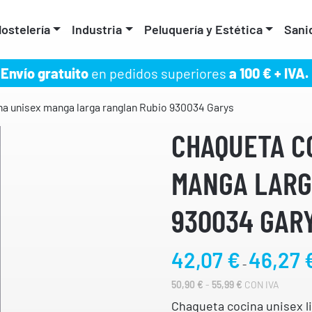
ostelería
Industria
Peluquería y Estética
Sani
Envío gratuito
en pedidos superiores
a 100 € + IVA.
a unisex manga larga ranglan Rubio 930034 Garys
CHAQUETA C
MANGA LARG
930034 GAR
42,07
€
46,27
-
R
50,90
€
-
55,99
€
CON IVA
A
Chaqueta cocina unisex li
N