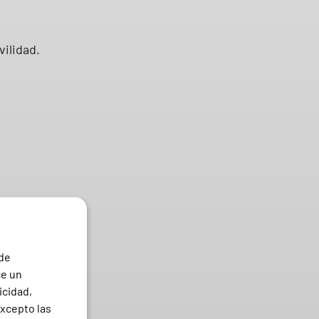
ilidad.
 de
ce un
icidad,
excepto las