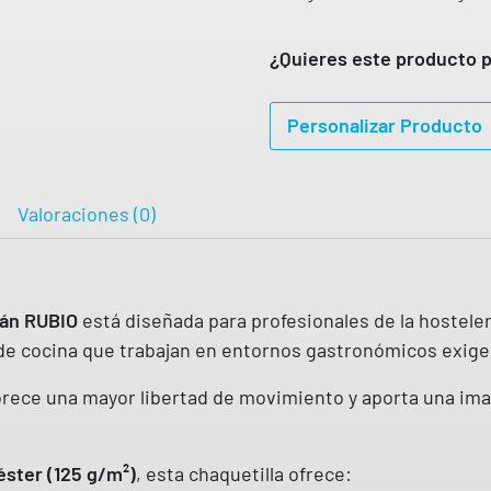
A
q
S
u
¿Quieres este producto p
T
A
e
5
t
5
Personalizar Producto
,
a
9
c
9
o
Valoraciones (0)
€
c
i
n
lán RUBIO
está diseñada para profesionales de la hostele
a
l de cocina que trabajan en entornos gastronómicos exige
u
n
rece una mayor libertad de movimiento y aporta una image
i
s
e
éster (125 g/m²)
, esta chaquetilla ofrece: