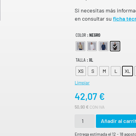
G
Si necesitas más informa
O
D
en consultar su
ficha téc
E
P
R
COLOR
: NEGRO
E
C
I
O
S
TALLA
: XL
:
D
XS
S
M
L
XL
E
S
Limpiar
D
E
42,07
€
5
0
50,90
€
CON IVA
,
9
C
0
Añadir al carri
h
€
a
Entrega estimada el 12 - 18 agost
H