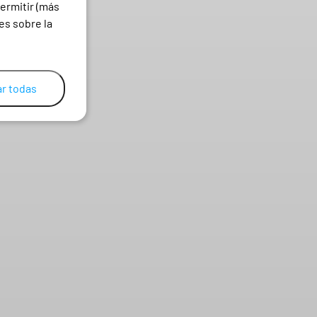
ermitir (más
es sobre la
r todas