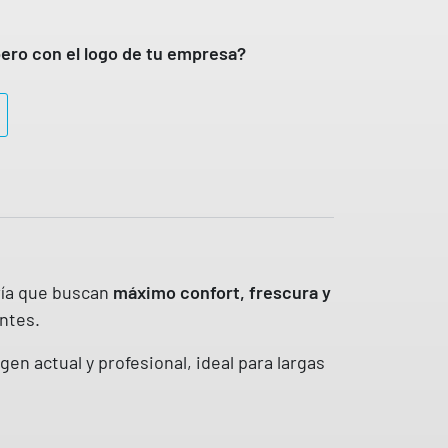
0
7
ero con el logo de tu empresa?
€
h
a
s
t
a
4
6
,
ría que buscan
máximo confort, frescura y
2
ntes.
7
n actual y profesional, ideal para largas
€