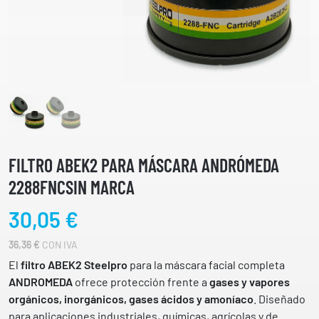
FILTRO ABEK2 PARA MÁSCARA ANDRÓMEDA
2288FNCSIN MARCA
30,05
€
36,36
€
CON IVA
El
filtro ABEK2 Steelpro
para la máscara facial completa
ANDROMEDA
ofrece protección frente a
gases y vapores
orgánicos, inorgánicos, gases ácidos y amoníaco
. Diseñado
para aplicaciones industriales, químicas, agrícolas y de