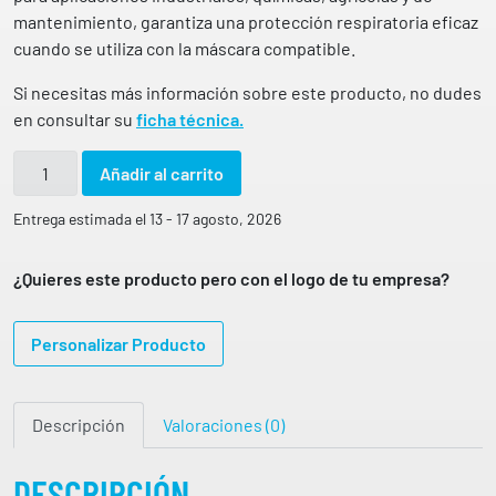
mantenimiento, garantiza una protección respiratoria eficaz
cuando se utiliza con la máscara compatible.
Si necesitas más información sobre este producto, no dudes
en consultar su
ficha técnica.
F
Añadir al carrito
I
L
Entrega estimada el 13 - 17 agosto, 2026
T
R
¿Quieres este producto pero con el logo de tu empresa?
O
A
Personalizar Producto
B
E
K
Descripción
Valoraciones (0)
2
P
A
DESCRIPCIÓN