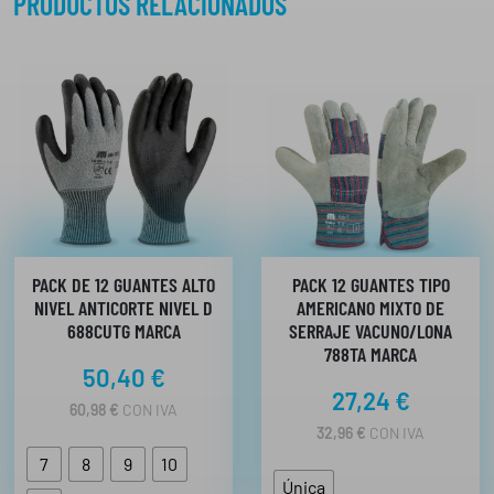
PRODUCTOS RELACIONADOS
PACK DE 12 GUANTES ALTO
PACK 12 GUANTES TIPO
NIVEL ANTICORTE NIVEL D
AMERICANO MIXTO DE
688CUTG MARCA
SERRAJE VACUNO/LONA
788TA MARCA
50,40
€
27,24
€
60,98
€
CON IVA
32,96
€
CON IVA
7
8
9
10
Única