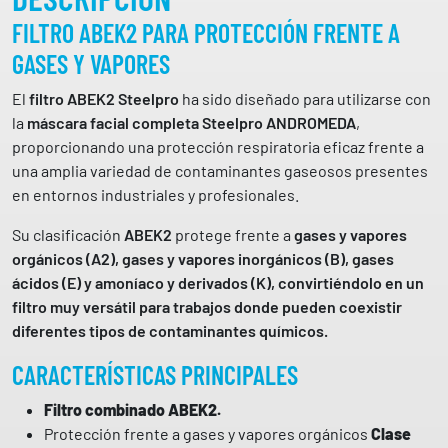
R
FILTRO ABEK2 PARA PROTECCIÓN FRENTE A
A
GASES Y VAPORES
M
Á
El
filtro ABEK2 Steelpro
ha sido diseñado para utilizarse con
S
la
máscara facial completa Steelpro ANDROMEDA
,
C
proporcionando una protección respiratoria eficaz frente a
A
una amplia variedad de contaminantes gaseosos presentes
R
en entornos industriales y profesionales.
A
A
Su clasificación
ABEK2
protege frente a
gases y vapores
N
orgánicos (A2), gases y vapores inorgánicos (B), gases
D
ácidos (E) y amoníaco y derivados (K), convirtiéndolo en un
R
filtro muy versátil para trabajos donde pueden coexistir
Ó
diferentes tipos de contaminantes químicos.
M
CARACTERÍSTICAS PRINCIPALES
E
D
Filtro combinado ABEK2.
A
Protección frente a gases y vapores orgánicos
Clase
2