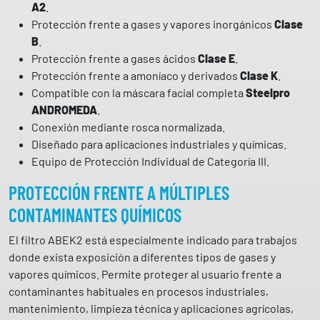
A2
.
2
Protección frente a gases y vapores inorgánicos
Clase
8
B
.
8
Protección frente a gases ácidos
Clase E
.
F
Protección frente a amoníaco y derivados
Clase K
.
N
Compatible con la máscara facial completa
Steelpro
C
ANDROMEDA
.
S
Conexión mediante rosca normalizada.
I
Diseñado para aplicaciones industriales y químicas.
N
Equipo de Protección Individual de Categoría III.
M
A
PROTECCIÓN FRENTE A MÚLTIPLES
R
CONTAMINANTES QUÍMICOS
C
A
El filtro ABEK2 está especialmente indicado para trabajos
c
donde exista exposición a diferentes tipos de gases y
a
vapores químicos. Permite proteger al usuario frente a
n
contaminantes habituales en procesos industriales,
t
mantenimiento, limpieza técnica y aplicaciones agrícolas,