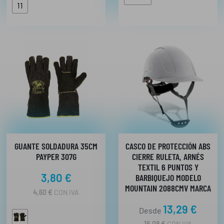
11
GUANTE SOLDADURA 35CM
CASCO DE PROTECCIÓN ABS
PAYPER 307G
CIERRE RULETA, ARNÉS
TEXTIL 6 PUNTOS Y
3,80
€
BARBIQUEJO MODELO
MOUNTAIN 2088CMV MARCA
4,60
€
CON IVA
13,29
€
Desde
16,08
€
CON IVA