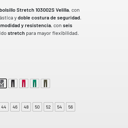
basado
en
bolsillo Stretch 103002S Velilla
, con
puntuacion
es de
lástica y
doble costura de seguridad
.
clientes
modidad y resistencia
, con
seis
jido
stretch
para mayor flexibilidad.
44
46
48
50
52
54
56