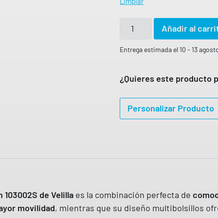
Limpiar
P
Añadir al carri
a
n
Entrega estimada el 10 - 13 agost
t
a
¿Quieres este producto p
l
o
Personalizar Producto
n
d
e
t
r
a
h 103002S de Velilla
es la combinación perfecta de
b
comodi
yor movilidad
, mientras que su diseño multibolsillos of
a