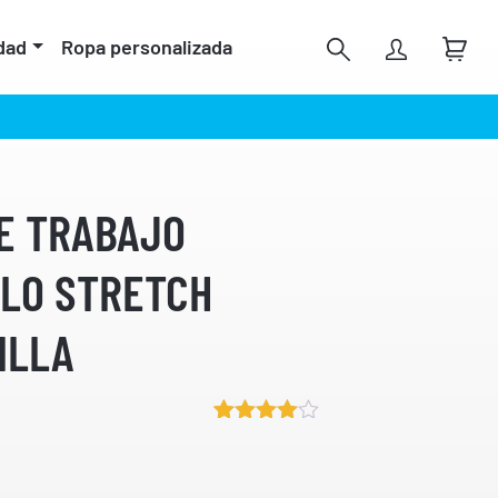
dad
Ropa personalizada
E TRABAJO
LLO STRETCH
ILLA
Valorado
4
4.50
sobre 5