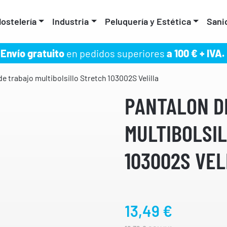
ostelería
Industria
Peluquería y Estética
Sani
Envío gratuito
en pedidos superiores
a 100 € + IVA.
e trabajo multibolsillo Stretch 103002S Velilla
PANTALON D
MULTIBOLSI
103002S VEL
13,49
€