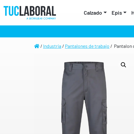
Calzado
Epis
H
/
Industria
/
Pantalones de trabajo
/ Pantalon d