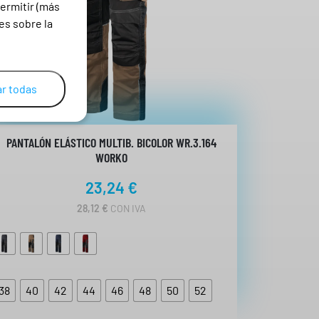
ermitir (más
es sobre la
r todas
PANTALÓN ELÁSTICO MULTIB. BICOLOR WR.3.164
WORKO
23,24
€
28,12
€
CON IVA
38
40
42
44
46
48
50
52