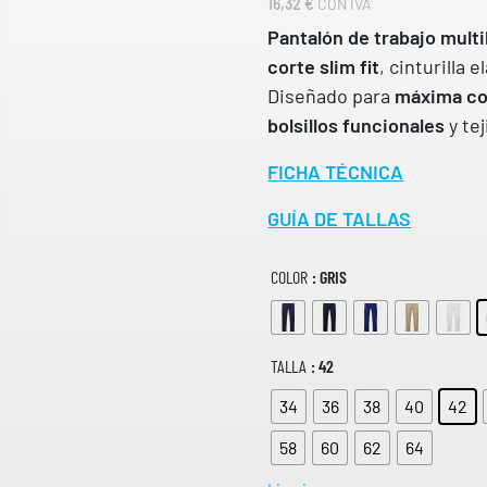
16,32
€
CON IVA
Pantalón de trabajo multi
corte slim fit
, cinturilla e
Diseñado para
máxima co
bolsillos funcionales
y te
FICHA TÉCNICA
GUÍA DE TALLAS
COLOR
: GRIS
TALLA
: 42
34
36
38
40
42
58
60
62
64