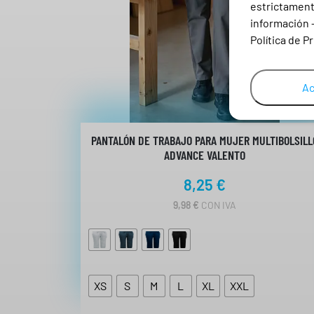
estrictamente
información 
Política de P
Ac
PANTALÓN DE TRABAJO PARA MUJER MULTIBOLSILL
ADVANCE VALENTO
8,25
€
9,98
€
CON IVA
XS
S
M
L
XL
XXL