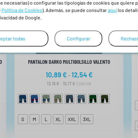
l
 necesarias) o configurar las tipologías de cookies que quiere p
l
-
Política de Cookies
). Además, se puede consultar
aquí
los detall
a
rivacidad de Google.
c
a
eptar todas
Configurar
Rechaza
n
t
i
O
PANTALON DARKO MULTIBOLSILLO VALENTO
d
R
10,89
€
12,54
€
-
a
a
d
R
13,18
€
-
15,17
€
CON IVA
A
n
N
g
G
O
o
D
d
E
S
M
L
XL
XXL
3XL
P
e
R
p
E