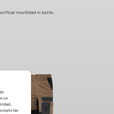
acrificar movilidad ni estilo.
 de
ce un
icidad,
excepto las