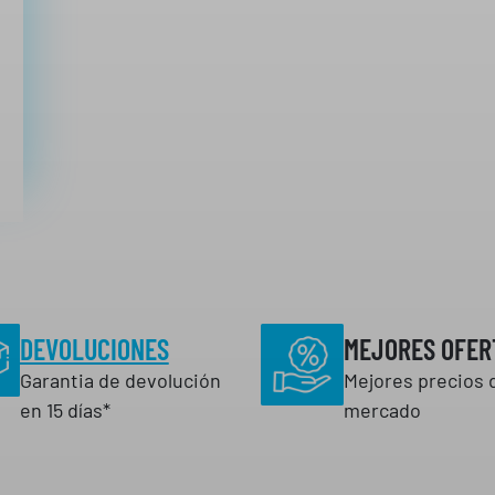
1
7
€
€
h
a
s
t
a
1
2
,
5
DEVOLUCIONES
MEJORES OFER
4
Garantia de devolución
Mejores precios 
€
en 15 días*
mercado