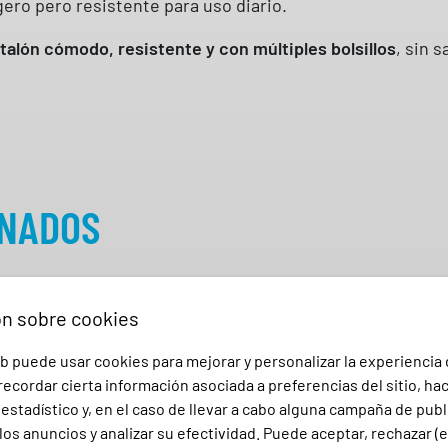
igero pero resistente para uso diario.
r
e
talón cómodo, resistente y con múltiples bolsillos
, sin s
t
c
h
1
0
3
ONADOS
0
0
2
S
ón sobre cookies
V
b puede usar cookies para mejorar y personalizar la experiencia
e
ecordar cierta información asociada a preferencias del sitio, ha
l
stadístico y, en el caso de llevar a cabo alguna campaña de publ
i
los anuncios y analizar su efectividad. Puede aceptar, rechazar (