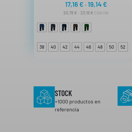
R
17,16
€
19,14
€
-
a
R
20,76
€
-
23,16
€
CON IVA
A
n
N
g
G
O
o
D
d
E
38
40
42
44
46
48
50
52
P
e
R
p
E
C
r
I
e
O
S
c
:
i
STOCK
D
E
o
+1000 productos en
S
s
D
referencia
E
:
2
d
0
,
e