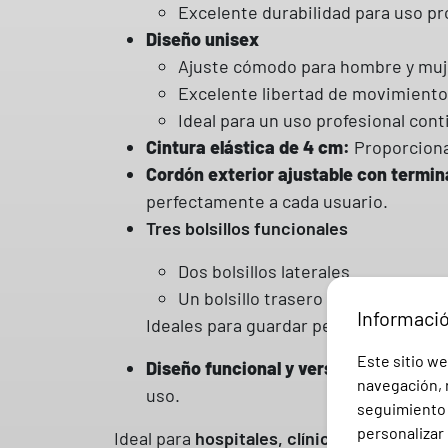
Excelente durabilidad para uso pr
Diseño unisex
Ajuste cómodo para hombre y muj
Excelente libertad de movimiento
Ideal para un uso profesional con
Cintura elástica de 4 cm:
Proporciona
Cordón exterior ajustable con termin
perfectamente a cada usuario.
Tres bolsillos funcionales
Dos bolsillos laterales
Un bolsillo trasero tipo parche
Informaci
Ideales para guardar pequeños accesor
Este sitio we
Diseño funcional y versátil:
Pensado p
navegación, r
uso.
seguimiento e
personalizar 
Ideal para
hospitales, clínicas, centros mé