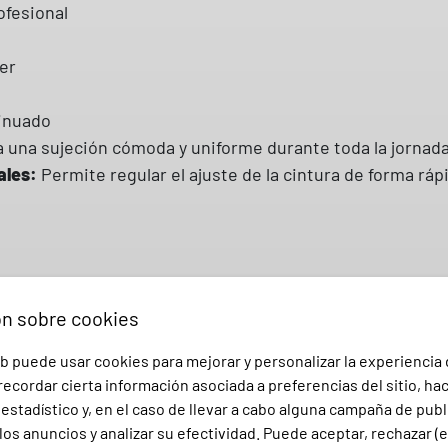
ofesional
D
O
er
S
A
tinuado
R
 una sujeción cómoda y uniforme durante toda la jornada
G
ales:
Permite regular el ajuste de la cintura de forma r
A
7
0
0
5
0
ón sobre cookies
ios, utensilios de trabajo o efectos personales con tot
1
b puede usar cookies para mejorar y personalizar la experiencia
ara ofrecer el máximo confort en trabajos que requieren
G
ecordar cierta información asociada a preferencias del sitio, ha
a
stadístico y, en el caso de llevar a cabo alguna campaña de publ
r
los anuncios y analizar su efectividad. Puede aceptar, rechazar (
dicos, farmacias, laboratorios, residencias, centros de e