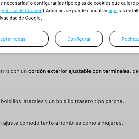
y
 necesarias) o configurar las tipologías de cookies que quiere p
se necesita un pantalón resistente, cómodo y fácil de m
s
-
Política de Cookies
). Además, se puede consultar
aquí
los detall
c
rivacidad de Google.
a
talón 700501?
n
eptar todas
Configurar
Rechaza
35% algodón de 200 g/m²
, un tejido resistente, cómodo y
t
i
d
a
unto con un
cordón exterior ajustable con terminales
, p
d
 bolsillos laterales y un bolsillo trasero tipo parche.
un ajuste cómodo tanto a hombres como a mujeres.