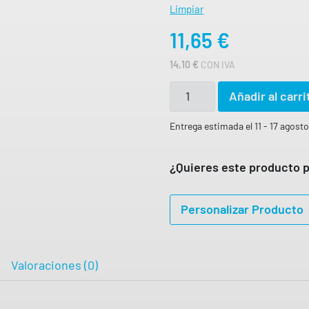
Limpiar
A
6
S
5
11,65
€
T
A
1
€
14,10
€
CON IVA
5
h
,
P
Añadir al carri
a
5
A
0
s
N
Entrega estimada el 11 - 17 agost
t
€
T
a
1
A
¿Quieres este producto p
2
L
,
O
Personalizar Producto
8
N
1
U
N
€
Valoraciones (0)
I
S