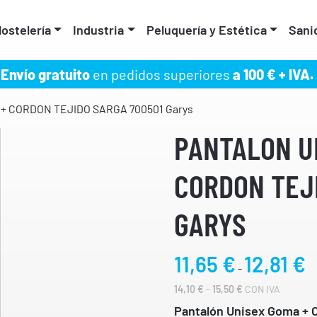
ostelería
Industria
Peluquería y Estética
Sani
Envío gratuito
en pedidos superiores
a 100 € + IVA.
+ CORDON TEJIDO SARGA 700501 Garys
PANTALON U
CORDON TEJ
GARYS
R
11,65
€
12,81
€
-
a
R
14,10
€
-
15,50
€
CON IVA
n
A
g
Pantalón Unisex Goma + C
N