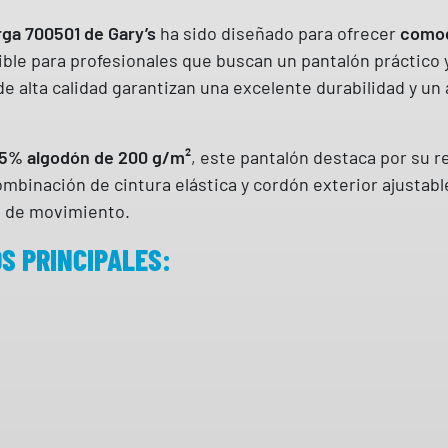
E
ga 700501 de Gary’s
ha sido diseñado para ofrecer
X
comod
le para profesionales que buscan un pantalón práctico y
G
de alta calidad garantizan una excelente durabilidad y un 
O
M
A
35% algodón de 200 g/m²
, este pantalón destaca por su re
+
mbinación de cintura elástica y cordón exterior ajustab
C
d de movimiento.
O
R
S PRINCIPALES:
D
O
N
T
E
J
I