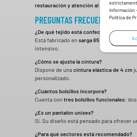
estrictamente
restauración y atención al cliente
, donde 
información 
PREGUNTAS FRECUENTES
Política de P
¿De qué tejido está confeccionado el pan
Ac
Está fabricado en
sarga 65% poliéster y 
intensivo.
¿Cómo se ajusta la cintura?
Dispone de una
cintura elástica de 4 cm
j
personalizado.
¿Cuántos bolsillos incorpora?
Cuenta con
tres bolsillos funcionales
: dos
¿Es un pantalón unisex?
Sí. Su diseño está pensado para ofrecer 
¿Para qué sectores está recomendado?