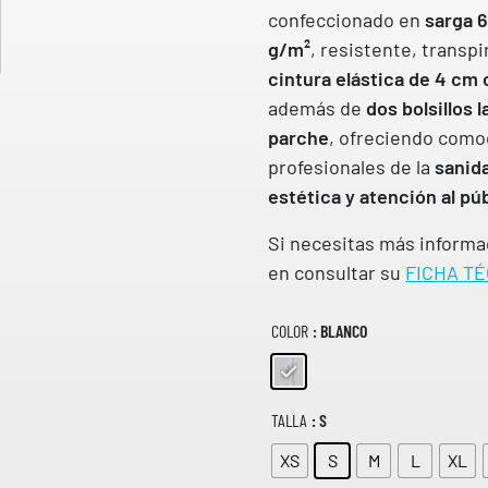
o
G
confeccionado en
sarga 
O
d
g/m²
, resistente, transpi
D
e
E
cintura elástica de 4 cm 
p
P
además de
dos bolsillos l
R
r
E
parche
, ofreciendo como
e
C
profesionales de la
sanida
c
I
O
i
estética y atención al pú
S
o
:
Si necesitas más informa
s
D
en consultar su
FICHA TÉ
E
:
S
d
D
e
E
COLOR
: BLANCO
1
s
4
d
,
e
1
TALLA
: S
0
1
1
XS
S
M
L
XL
€
,
H