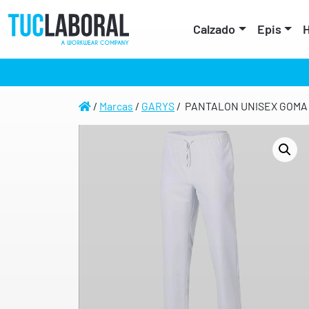
Calzado
Epis
H
/
Marcas
/
GARYS
/ PANTALON UNISEX GOMA 