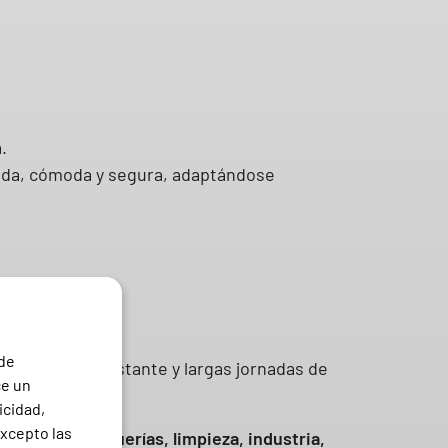
.
ápida, cómoda y segura, adaptándose
al comodidad.
 de
 movilidad constante y largas jornadas de
ce un
icidad,
excepto las
stética, peluquerías, limpieza, industria,