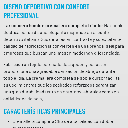
e
DISEÑO DEPORTIVO CON CONFORT
c
PROFESIONAL
r
e
La
sudadera hombre cremallera completa tricolor
Nazionale
m
destaca por su diseño elegante inspirado en el estilo
a
deportivo italiano. Sus detalles en contraste y su excelente
l
calidad de fabricación la convierten en una prenda ideal para
l
empresas que buscan una imagen moderna y diferenciada.
e
r
Fabricada en tejido perchado de algodón y poliéster,
a
proporciona una agradable sensación de abrigo durante
c
todo el día. La cremallera completa de doble cursor facilita
o
su uso, mientras que los acabados reforzados garantizan
m
una gran durabilidad tanto en entornos laborales como en
p
actividades de ocio.
l
CARACTERÍSTICAS PRINCIPALES
e
t
Cremallera completa SBS de alta calidad con doble
a
cursor metálico.