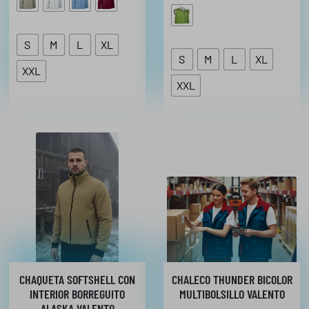
S
M
L
XL
S
M
L
XL
XXL
XXL
CHAQUETA SOFTSHELL CON
CHALECO THUNDER BICOLOR
INTERIOR BORREGUITO
MULTIBOLSILLO VALENTO
ALASKA VALENTO