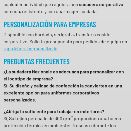
cualquier actividad que requiera una
sudadera corporativa
y
cómoda, resistente y con una imagen cuidada.
p
e
PERSONALIZACIÓN PARA EMPRESAS
r
c
Disponible con bordado, serigrafía, transfer o cosido
a
corporativo. Solicita presupuesto para pedidos de equipo en
n
ropa laboral personalizada
.
t
PREGUNTAS FRECUENTES
i
d
¿La sudadera Nazionale es adecuada para personalizar con
a
el logotipo de empresa?
d
Sí. Su diseño y calidad de confección la convierten en una
excelente opción para uniformes corporativos
personalizados.
¿Abriga lo suficiente para trabajar en exteriores?
Sí. Su tejido perchado de 300 g/m² proporciona una buena
protección térmica en ambientes frescos o durante los