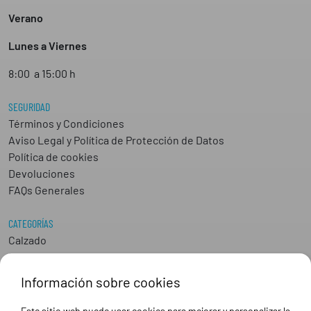
Verano
Lunes a Viernes
8:00 a 15:00 h
SEGURIDAD
Términos y Condiciones
Aviso Legal y Política de Protección de Datos
Política de cookies
Devoluciones
FAQs Generales
CATEGORÍAS
Calzado
Epis
Hostelería
Información sobre cookies
Industria
Peluquería y Estética
Este sitio web puede usar cookies para mejorar y personalizar la