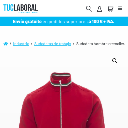
Me
Envío gratuito
en pedidos superiores
a 100 € + IVA.
/
Industria
/
Sudaderas de trabajo
/ Sudadera hombre cremallera c