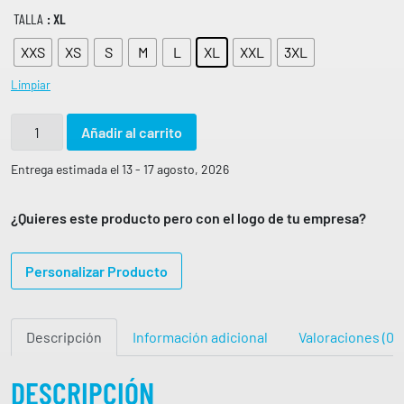
TALLA
: XL
XXS
XS
S
M
L
XL
XXL
3XL
Limpiar
S
Añadir al carrito
u
d
Entrega estimada el 13 - 17 agosto, 2026
a
d
¿Quieres este producto pero con el logo de tu empresa?
e
r
Personalizar Producto
a
h
o
Descripción
Información adicional
Valoraciones (0)
m
b
r
DESCRIPCIÓN