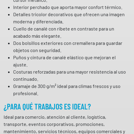
t
Interior perchado que aporta mayor confort térmico.
r
Detalles tricolor decorativos que ofrecen una imagen
i
moderna y diferenciada.
c
Cuello de canalé con ribete en contraste para un
o
acabado más elegante.
l
Dos bolsillos exteriores con cremallera para guardar
o
objetos con seguridad.
r
Puños y cintura de canalé elástico que mejoran el
N
ajuste.
a
Costuras reforzadas para una mayor resistencia al uso
z
continuado.
i
Gramaje de 300 g/m² ideal para climas frescos y uso
o
profesional.
n
a
¿PARA QUÉ TRABAJOS ES IDEAL?
l
Ideal para comercio, atención al cliente, logística,
e
transporte, eventos corporativos, promociones,
P
mantenimiento, servicios técnicos, equipos comerciales y
a