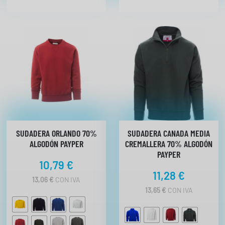
n
t
i
d
a
d
SUDADERA ORLANDO 70%
SUDADERA CANADA MEDIA
ALGODÓN PAYPER
CREMALLERA 70% ALGODÓN
PAYPER
10,79
€
11,28
€
13,06
€
CON IVA
13,65
€
CON IVA