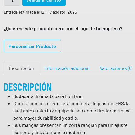
u
d
Entrega estimada el 12 - 17 agosto, 2026
a
d
¿Quieres este producto pero con el logo de tu empresa?
e
r
Personalizar Producto
a
H
o
Descripción
Información adicional
Valoraciones (0)
m
b
r
DESCRIPCIÓN
e
Sudadera diseñada para hombre.
P
Cuenta con una cremallera completa de plástico SBS, la
a
cual está cubierta y equipada con doble tirador metálico
n
para mayor durabilidad y estilo.
a
Sus mangas presentan un corte ranglán para un ajuste
m
cómodo y una apariencia moderna.
a