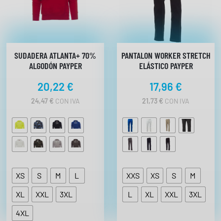
a
7
0
%
a
SUDADERA ATLANTA+ 70%
PANTALON WORKER STRETCH
l
ALGODÓN PAYPER
ELÁSTICO PAYPER
g
20,22
€
17,96
€
o
d
24,47
€
CON IVA
21,73
€
CON IVA
ó
n
P
a
y
p
XS
S
M
L
XXS
XS
S
M
e
r
XL
XXL
3XL
L
XL
XXL
3XL
c
4XL
a