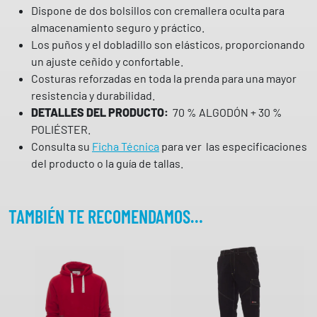
Dispone de dos bolsillos con cremallera oculta para
+
almacenamiento seguro y práctico.
C
Los puños y el dobladillo son elásticos, proporcionando
r
un ajuste ceñido y confortable.
e
Costuras reforzadas en toda la prenda para una mayor
m
resistencia y durabilidad.
a
DETALLES DEL PRODUCTO:
70 % ALGODÓN + 30 %
l
POLIÉSTER.
l
Consulta su
Ficha Técnica
para ver las especificaciones
e
del producto o la guía de tallas.
r
a
C
TAMBIÉN TE RECOMENDAMOS…
o
m
p
l
e
t