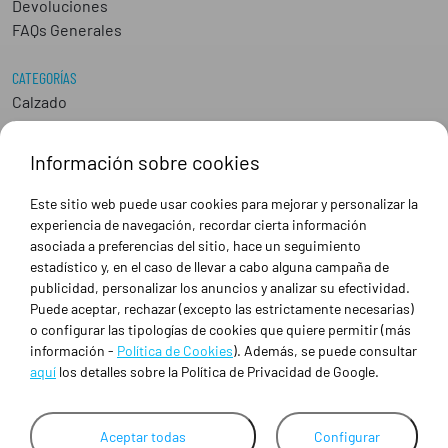
Devoluciones
FAQs Generales
CATEGORÍAS
Calzado
Epis
Hostelería
Información sobre cookies
Industria
Peluquería y Estética
Este sitio web puede usar cookies para mejorar y personalizar la
Sanidad
experiencia de navegación, recordar cierta información
Ropa de trabajo personalizada
asociada a preferencias del sitio, hace un seguimiento
estadístico y, en el caso de llevar a cabo alguna campaña de
publicidad, personalizar los anuncios y analizar su efectividad.
SOBRE NOSOTROS
Puede aceptar, rechazar (excepto las estrictamente necesarias)
Empresa
o configurar las tipologías de cookies que quiere permitir (más
Blog
información -
Política de Cookies
). Además, se puede consultar
Tienda
aquí
los detalles sobre la Política de Privacidad de Google.
Ropa de trabajo personalizada
Empresas
Contacto
Aceptar todas
Configurar