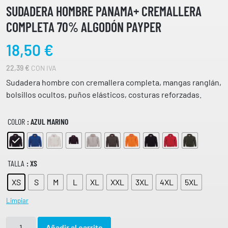
SUDADERA HOMBRE PANAMA+ CREMALLERA
COMPLETA 70% ALGODÓN PAYPER
18,50
€
22,39
€
CON IVA
Sudadera hombre con cremallera completa, mangas ranglán,
bolsillos ocultos, puños elásticos, costuras reforzadas.
COLOR
: AZUL MARINO
TALLA
: XS
XS
S
M
L
XL
XXL
3XL
4XL
5XL
Limpiar
S
Añadir al carrito