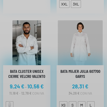
XXL
3XL
BATA CLUSTER UNISEX
BATA MUJER JULIA 607700
CIERRE VELCRO VALENTO
GARYS
R
9,24
€
10,56
€
28,31
€
-
a
R
11,18
€
-
12,78
€
CON IVA
34,26
€
CON IVA
n
A
N
g
XS
S
M
L
G