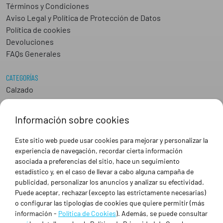
Términos y Condiciones
Aviso Legal y Política de Protección de Datos
Política de cookies
Devoluciones
FAQs Generales
CATEGORÍAS
Calzado
Epis
Hostelería
Información sobre cookies
Industria
Peluquería y Estética
Este sitio web puede usar cookies para mejorar y personalizar la
Sanidad
experiencia de navegación, recordar cierta información
Ropa de trabajo personalizada
asociada a preferencias del sitio, hace un seguimiento
estadístico y, en el caso de llevar a cabo alguna campaña de
publicidad, personalizar los anuncios y analizar su efectividad.
SOBRE NOSOTROS
Puede aceptar, rechazar (excepto las estrictamente necesarias)
Empresa
o configurar las tipologías de cookies que quiere permitir (más
Blog
información -
Política de Cookies
). Además, se puede consultar
Tienda