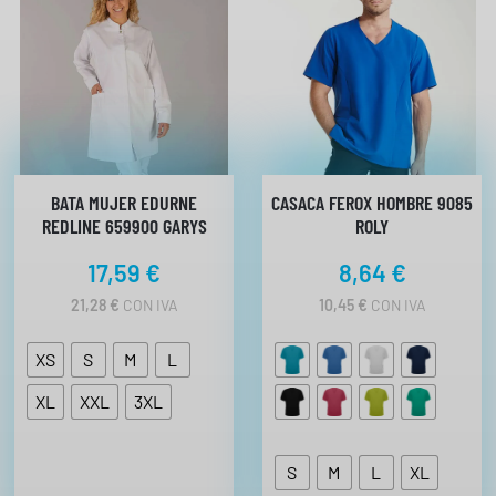
BATA MUJER EDURNE
CASACA FEROX HOMBRE 9085
REDLINE 659900 GARYS
ROLY
17,59
€
8,64
€
21,28
€
CON IVA
10,45
€
CON IVA
XS
S
M
L
XL
XXL
3XL
S
M
L
XL