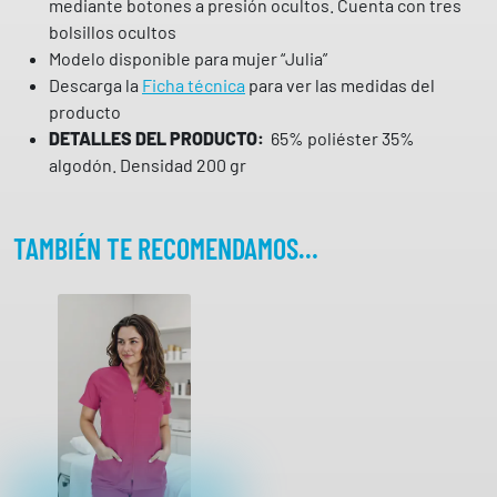
mediante botones a presión ocultos. Cuenta con tres
1
bolsillos ocultos
0
Modelo disponible para mujer “Julia”
3
Descarga la
Ficha técnica
para ver las medidas del
0
producto
0
DETALLES DEL PRODUCTO:
65% poliéster 35%
G
algodón. Densidad 200 gr
A
R
Y
TAMBIÉN TE RECOMENDAMOS…
S
c
a
n
t
i
d
a
d