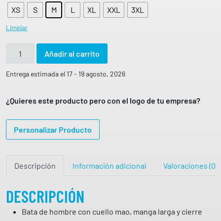
XS
S
M
L
XL
XXL
3XL
Limpiar
B
Añadir al carrito
A
T
Entrega estimada el 17 - 19 agosto, 2026
A
H
¿Quieres este producto pero con el logo de tu empresa?
O
M
Personalizar Producto
B
R
E
Descripción
Información adicional
Valoraciones (0)
O
M
A
DESCRIPCIÓN
R
Bata de hombre con cuello mao, manga larga y cierre
6