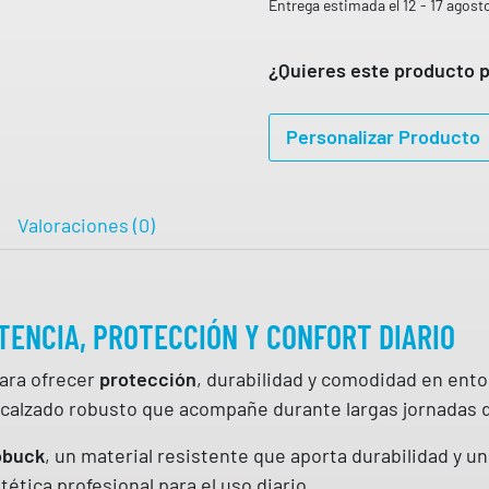
t
Entrega estimada el 12 - 17 agost
A
a
9
0
d
¿Quieres este producto p
,
e
9
9
s
Personalizar Producto
e
€
g
u
Valoraciones (0)
r
i
d
TENCIA, PROTECCIÓN Y CONFORT DIARIO
a
d
ara ofrecer
protección
, durabilidad y comodidad en ento
X
 calzado robusto que acompañe durante largas jornadas d
-
M
obuck
, un material resistente que aporta durabilidad y 
O
ética profesional para el uso diario.