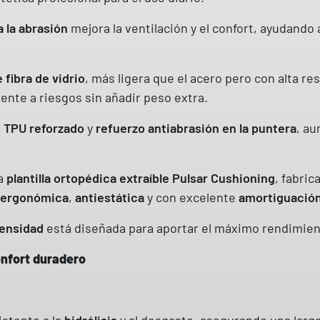
O
a la abrasión
mejora la ventilación y el confort, ayudand
N
M
I
 fibra de vidrio
, más ligera que el acero pero con alta re
D
rente a riesgos sin añadir peso extra.
S
e TPU reforzado
y
refuerzo antiabrasión en la puntera
3
, au
S
S
la
plantilla ortopédica extraíble Pulsar Cushioning
, fabri
R
ergonómica
,
antiestática
y con excelente
amortiguació
F
O
densidad
está diseñada para aportar el máximo rendimien
E
nfort duradero
S
D
P
stente a la
hidrólisis
y al desgaste, asegurando una larga