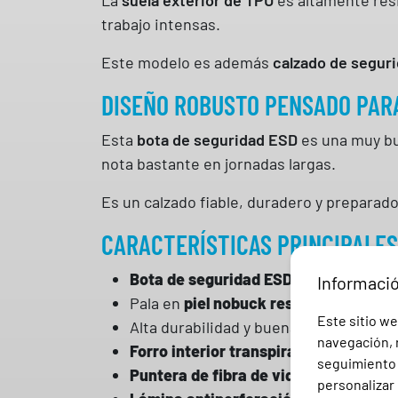
trabajo intensas.
Este modelo es además
calzado de segur
DISEÑO ROBUSTO PENSADO PARA
Esta
bota de seguridad ESD
es una muy bu
nota bastante en jornadas largas.
Es un calzado fiable, duradero y preparad
CARACTERÍSTICAS PRINCIPALES
Bota de seguridad ESD
Informaci
Pala en
piel nobuck resistente
Este sitio we
Alta durabilidad y buena presencia
navegación, r
Forro interior transpirable y resisten
seguimiento e
Puntera de fibra de vidrio
ligera y res
personalizar 