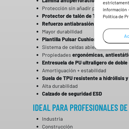
Lámina antiperforación ultraligera
estrictamente
Protección sin añadir peso
información 
Protector de talón de TPU reforzado
Política de P
Refuerzo antiabrasión en la puntera
Mayor durabilidad
Ac
Plantilla Pulsar Cushioning en PU de 
Sistema de celdas abiertas
Propiedades
ergonómicas, antiestát
Entresuela de PU ultraligero de doble
Amortiguación + estabilidad
Suela de TPU resistente a hidrólisis 
Alta durabilidad
Calzado de seguridad ESD
IDEAL PARA PROFESIONALES DE
Industria
Construcción