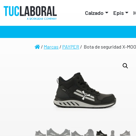
Calzado
Epis
H
/
Marcas
/
PAYPER
/ Bota de seguridad X-MO