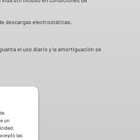
de descargas electrostáticas.
anta el uso diario y la amortiguación se
 de
ce un
icidad,
excepto las