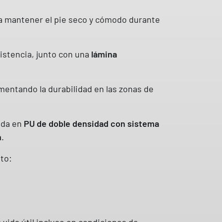
o a mantener el pie seco y cómodo durante
sistencia, junto con una
lámina
mentando la durabilidad en las zonas de
cada en
PU de doble densidad con sistema
n
.
to:
 vida útil incluso en condiciones de