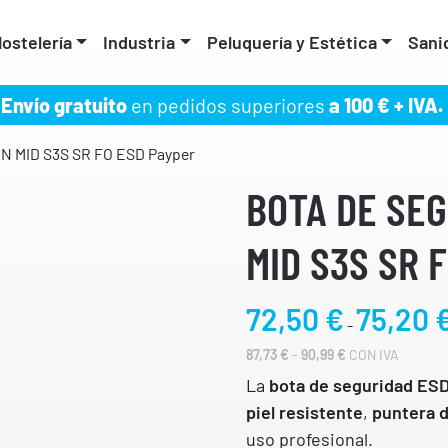
ostelería
Industria
Peluquería y Estética
Sani
Envío gratuito
en pedidos superiores
a 100 € + IVA.
ON MID S3S SR FO ESD Payper
BOTA DE SE
MID S3S SR 
72,50
€
75,20
-
R
87,73
€
-
90,99
€
CON IVA
A
La
bota de seguridad ES
N
G
piel resistente
,
puntera d
O
uso profesional.
D