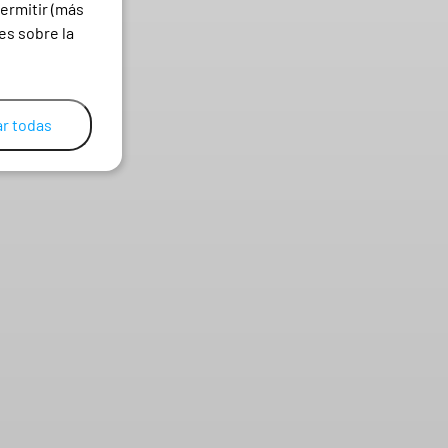
ermitir (más
es sobre la
r todas