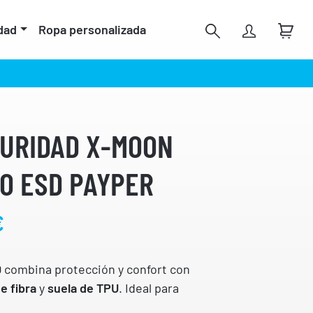
dad
Ropa personalizada
GURIDAD X-MOON
FO ESD PAYPER
R
€
a
n
g
D
combina protección y confort con
o
e fibra
y
suela de TPU
. Ideal para
d