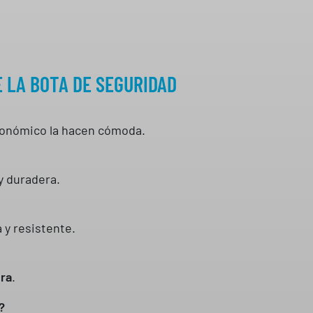
 LA BOTA DE SEGURIDAD
gonómico la hacen cómoda.
 y duradera.
a y resistente.
era
.
?