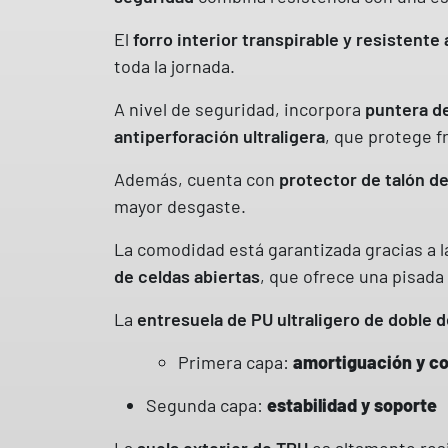
El
forro interior transpirable y resistente 
toda la jornada.
A nivel de seguridad, incorpora
puntera de
antiperforación ultraligera
, que protege f
Además, cuenta con
protector de talón d
mayor desgaste.
La comodidad está garantizada gracias a 
de celdas abiertas
, que ofrece una pisada
La
entresuela de PU ultraligero de doble 
Primera capa:
amortiguación y co
Segunda capa:
estabilidad y soporte
La
suela exterior de TPU
es altamente resi