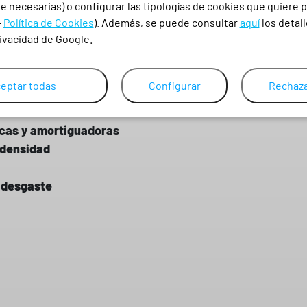
 necesarias) o configurar las tipologías de cookies que quiere p
-
Política de Cookies
). Además, se puede consultar
aquí
los detall
rivacidad de Google.
eptar todas
Configurar
Rechaza
doble densidad
icas y amortiguadoras
 densidad
y desgaste