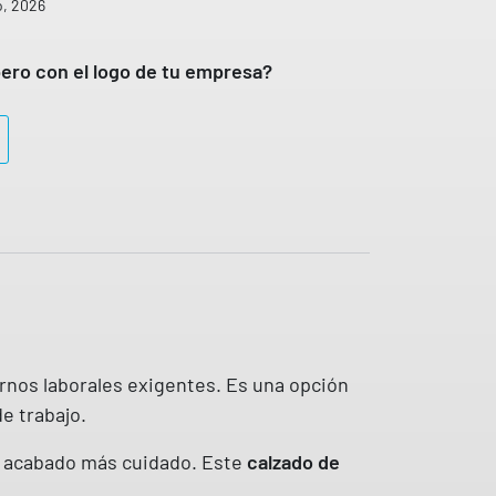
o, 2026
€
h
ero con el logo de tu empresa?
a
s
t
a
7
5
,
2
0
€
rnos laborales exigentes. Es una opción
e trabajo.
un acabado más cuidado. Este
calzado de