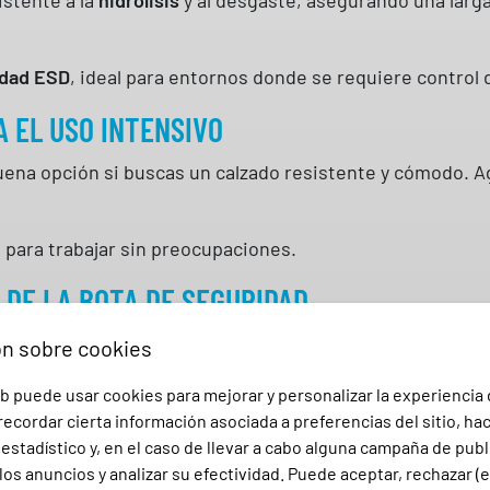
a
y
p
idad ESD
, ideal para entornos donde se requiere control 
e
r
 EL USO INTENSIVO
c
ena opción si buscas un calzado resistente y cómodo. Agu
a
n
t
o para trabajar sin preocupaciones.
i
 DE LA BOTA DE SEGURIDAD
d
a
ón sobre cookies
d
b puede usar cookies para mejorar y personalizar la experiencia
ecordar cierta información asociada a preferencias del sitio, ha
te a la abrasión
stadístico y, en el caso de llevar a cabo alguna campaña de publ
istente
los anuncios y analizar su efectividad. Puede aceptar, rechazar (