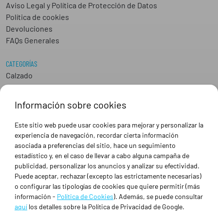
Aviso Legal y Política de Protección de Datos
Política de cookies
Devoluciones
FAQs Generales
CATEGORÍAS
Calzado
Epis
Hostelería
Información sobre cookies
Industria
Peluquería y Estética
Este sitio web puede usar cookies para mejorar y personalizar la
Sanidad
experiencia de navegación, recordar cierta información
Ropa de trabajo personalizada
asociada a preferencias del sitio, hace un seguimiento
estadístico y, en el caso de llevar a cabo alguna campaña de
publicidad, personalizar los anuncios y analizar su efectividad.
SOBRE NOSOTROS
Puede aceptar, rechazar (excepto las estrictamente necesarias)
Empresa
o configurar las tipologías de cookies que quiere permitir (más
Blog
información -
Política de Cookies
). Además, se puede consultar
Tienda
aquí
los detalles sobre la Política de Privacidad de Google.
Ropa de trabajo personalizada