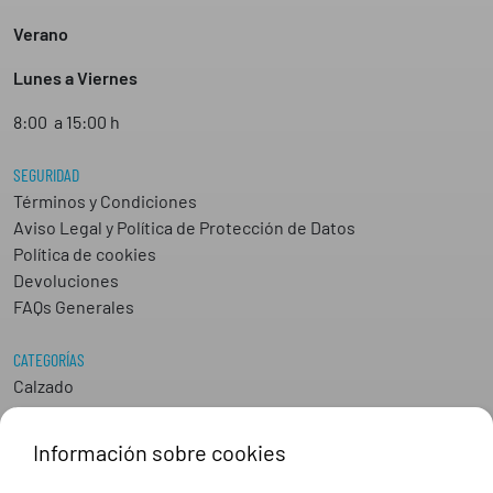
Verano
Lunes a Viernes
8:00 a 15:00 h
SEGURIDAD
Términos y Condiciones
Aviso Legal y Política de Protección de Datos
Política de cookies
Devoluciones
FAQs Generales
CATEGORÍAS
Calzado
Epis
Hostelería
Información sobre cookies
Industria
Peluquería y Estética