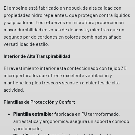
D
El empeine está fabricado en nobuck de alta calidad con
g
propiedades hidro repelentes, que protegen contra líquidos
a
y salpicaduras. Los refuerzos en microfibra proporcionan
m
mayor durabilidad en zonas de desgaste, mientras que un
a
segundo par de cordones en colores combinados añade
I
versatilidad de estilo.
n
d
Interior de Alta Transpirabilidad
y
d
El revestimiento interior está confeccionado con tejido 3D
e
microperforado, que ofrece excelente ventilación y
S
mantiene los pies frescos y secos en ambientes de alta
p
actividad.
a
Plantillas de Protección y Confort
r
c
Plantilla extraíble:
fabricada en PU termoformado,
o
antiestática y ergonómica, asegura un soporte cómodo
c
y prolongado.
a