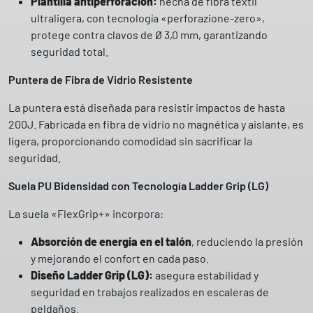
Plantilla antiperforación:
hecha de fibra textil
n
ultraligera, con tecnología «perforazione-zero»,
t
protege contra clavos de Ø 3,0 mm, garantizando
i
seguridad total.
d
a
Puntera de Fibra de Vidrio Resistente
d
La puntera está diseñada para resistir impactos de hasta
200J. Fabricada en fibra de vidrio no magnética y aislante, es
ligera, proporcionando comodidad sin sacrificar la
seguridad.
Suela PU Bidensidad con Tecnología Ladder Grip (LG)
La suela «FlexGrip+» incorpora:
Absorción de energía en el talón
, reduciendo la presión
y mejorando el confort en cada paso.
Diseño Ladder Grip (LG):
asegura estabilidad y
seguridad en trabajos realizados en escaleras de
peldaños.