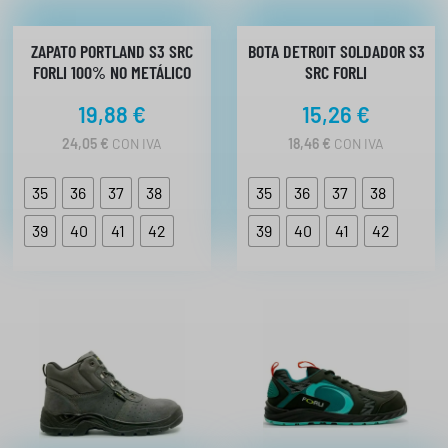
ZAPATO PORTLAND S3 SRC
BOTA DETROIT SOLDADOR S3
FORLI 100% NO METÁLICO
SRC FORLI
19,88
€
15,26
€
24,05
€
CON IVA
18,46
€
CON IVA
35
36
37
38
35
36
37
38
39
40
41
42
39
40
41
42