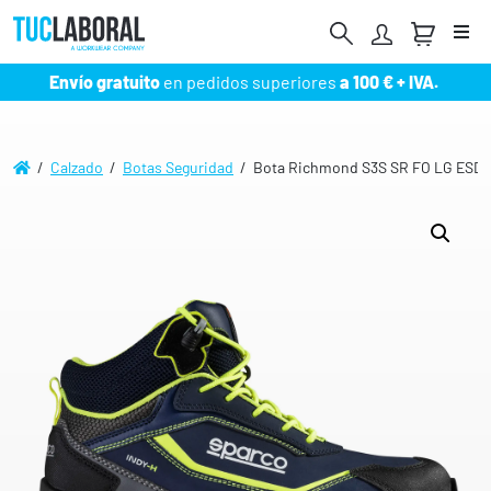
Me
Envío gratuito
en pedidos superiores
a 100 € + IVA.
/
Calzado
/
Botas Seguridad
/ Bota Richmond S3S SR FO LG ESD g