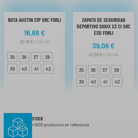
BOTA AUSTIN S1P SRC FORLI
ZAPATO DE SEGURIDAD
DEPORTIVO SIOUX S3 CI SRC
16,66
€
ESD FORLI
20,16
€
CON IVA
39,06
€
47,26
€
CON IVA
35
36
37
38
39
40
41
42
35
36
37
38
39
40
41
42
STOCK
+1000 productos en referencia