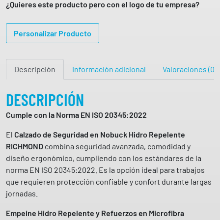
¿Quieres este producto pero con el logo de tu empresa?
i
c
Personalizar Producto
h
m
o
Descripción
Información adicional
Valoraciones (0)
n
d
S
DESCRIPCIÓN
3
Cumple con la Norma EN ISO 20345:2022
S
S
El
Calzado de Seguridad en Nobuck Hidro Repelente
R
RICHMOND
combina seguridad avanzada, comodidad y
F
diseño ergonómico, cumpliendo con los estándares de la
O
norma EN ISO 20345:2022. Es la opción ideal para trabajos
L
que requieren protección confiable y confort durante largas
G
jornadas.
E
S
Empeine Hidro Repelente y Refuerzos en Microfibra