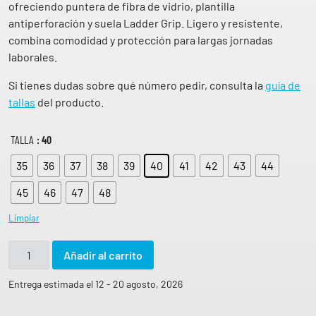
ofreciendo puntera de fibra de vidrio, plantilla
antiperforación y suela Ladder Grip. Ligero y resistente,
combina comodidad y protección para largas jornadas
laborales.
Si tienes dudas sobre qué número pedir, consulta la
guía de
tallas
del producto.
TALLA
: 40
35
36
37
38
39
40
41
42
43
44
45
46
47
48
Limpiar
B
Añadir al carrito
o
t
Entrega estimada el 12 - 20 agosto, 2026
a
R