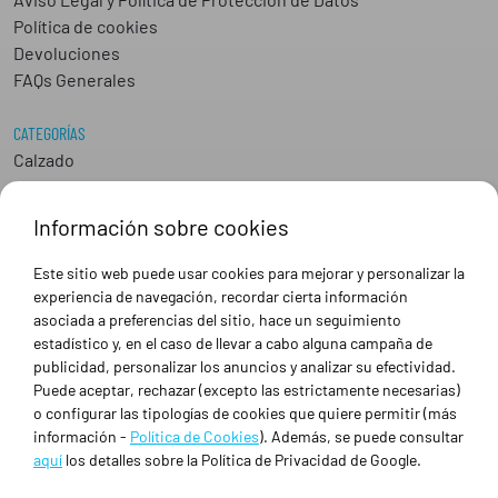
Política de cookies
Devoluciones
FAQs Generales
CATEGORÍAS
Calzado
Epis
Hostelería
Información sobre cookies
Industria
Peluquería y Estética
Este sitio web puede usar cookies para mejorar y personalizar la
Sanidad
experiencia de navegación, recordar cierta información
Ropa de trabajo personalizada
asociada a preferencias del sitio, hace un seguimiento
estadístico y, en el caso de llevar a cabo alguna campaña de
publicidad, personalizar los anuncios y analizar su efectividad.
SOBRE NOSOTROS
Puede aceptar, rechazar (excepto las estrictamente necesarias)
Empresa
o configurar las tipologías de cookies que quiere permitir (más
Blog
información -
Política de Cookies
). Además, se puede consultar
Tienda
aquí
los detalles sobre la Política de Privacidad de Google.
Ropa de trabajo personalizada