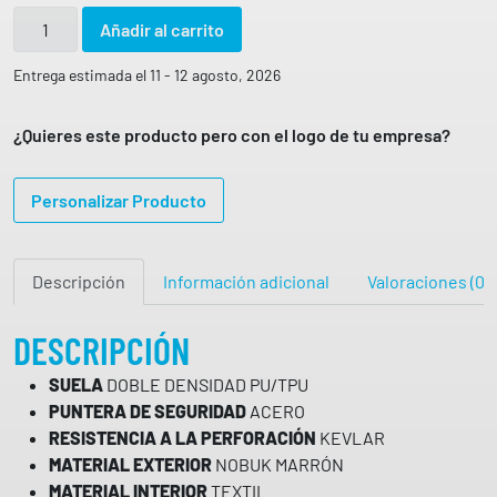
B
Añadir al carrito
O
T
Entrega estimada el 11 - 12 agosto, 2026
A
S
¿Quieres este producto pero con el logo de tu empresa?
A
T
Personalizar Producto
U
R
N
Descripción
Información adicional
Valoraciones (0)
E
S
3
DESCRIPCIÓN
S
SUELA
DOBLE DENSIDAD PU/TPU
R
PUNTERA DE SEGURIDAD
ACERO
C
RESISTENCIA A LA PERFORACIÓN
KEVLAR
N
MATERIAL EXTERIOR
NOBUK MARRÓN
O
MATERIAL INTERIOR
TEXTIL