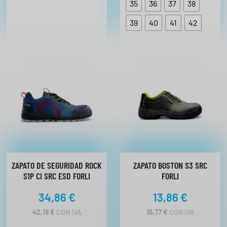
E
e
35
36
37
38
P
p
R
39
40
41
42
r
E
C
e
I
c
O
i
S
:
o
D
s
E
:
S
D
d
E
e
3
s
9
,
d
4
e
ZAPATO DE SEGURIDAD ROCK
ZAPATO BOSTON S3 SRC
7
3
S1P CI SRC ESD FORLI
FORLI
€
2
H
34,86
€
13,86
€
,
A
6
S
42,18
€
CON IVA
16,77
€
CON IVA
T
2