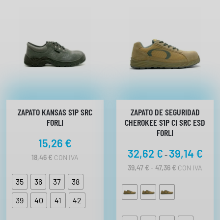
ZAPATO KANSAS S1P SRC
ZAPATO DE SEGURIDAD
FORLI
CHEROKEE S1P CI SRC ESD
FORLI
15,26
€
R
32,62
€
39,14
€
-
18,46
€
CON IVA
a
R
39,47
€
-
47,36
€
CON IVA
n
A
35
36
37
38
N
g
G
o
39
40
41
42
O
d
D