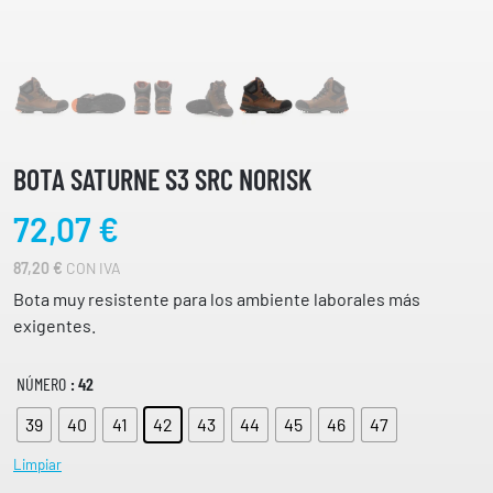
BOTA SATURNE S3 SRC NORISK
72,07
€
87,20
€
CON IVA
Bota muy resistente para los ambiente laborales más
exigentes.
NÚMERO
: 42
39
40
41
42
43
44
45
46
47
Limpiar