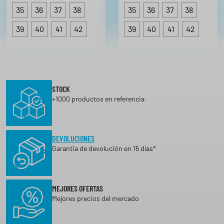
A
35
36
37
38
35
36
37
38
4
€
7
39
40
41
42
39
40
41
,
42
h
3
a
6
s
€
t
a
STOCK
3
+1000 productos en referencia
9
,
1
4
DEVOLUCIONES
Garantia de devolución en 15 días*
€
MEJORES OFERTAS
Mejores precios del mercado