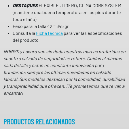
R
DESTAQUES
FLEXIBLE , LIGERO, CLIMA CORK SYSTEM
I
(mantiene una buena temperatura en los pies durante
S
todo el año)
K
Peso para la talla 42 = 645 gr
c
Consulta la
Ficha técnica
para ver las especificaciones
a
del producto
n
t
NORISK y Lavoro son sin duda nuestras marcas preferidas en
i
cuanto a calzado de seguridad se refiere. Cuidan al máximo
d
cada detalle y están en constante innovación para
a
brindarnos siempre las últimas novedades en calzado
d
laboral. Sus modelos destacan por la comodidad, durabilidad
y transpirabilidad que ofrecen. ¡Te prometemos que te van a
encantar!
PRODUCTOS RELACIONADOS