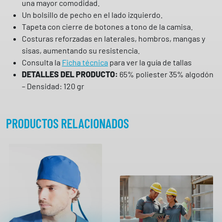
una mayor comodidad.
R
Un bolsillo de pecho en el lado izquierdo.
T
Tapeta con cierre de botones a tono de la camisa.
O
Costuras reforzadas en laterales, hombros, mangas y
V
sisas, aumentando su resistencia.
A
Consulta la
Ficha técnica
para ver la guía de tallas
L
DETALLES DEL PRODUCTO:
65% poliester 35% algodón
E
– Densidad: 120 gr
N
T
O
PRODUCTOS RELACIONADOS
c
a
n
t
i
d
a
d