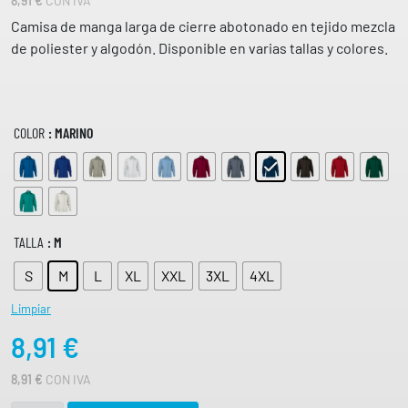
8,91
€
CON IVA
puntuacione
s de
Camisa de manga larga de cierre abotonado en tejido mezcla
clientes
de poliester y algodón. Disponible en varias tallas y colores.
COLOR
: MARINO
TALLA
: M
S
M
L
XL
XXL
3XL
4XL
Limpiar
8,91
€
8,91
€
CON IVA