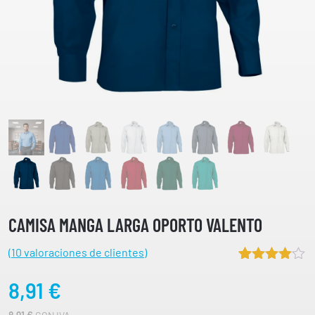
CAMISA MANGA LARGA OPORTO VALENTO
(
10
valoraciones de clientes)
Valorado
10
8,91
€
4.60
sobre 5
basado en