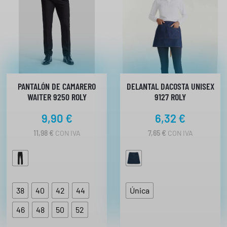
:
S
D
d
E
e
8
s
,
7
d
8
e
7
€
H
PANTALÓN DE CAMARERO
DELANTAL DACOSTA UNISEX
,
A
WAITER 9250 ROLY
9127 ROLY
2
S
6
T
9,90
€
6,32
€
A
9
11,98
€
CON IVA
7,65
€
CON IVA
€
,
h
9
8
a
s
€
t
38
40
42
44
Única
a
8
46
48
50
52
,