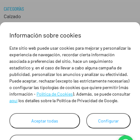
CATEGORÍAS
Calzado
Epis
Hostelería
Información sobre cookies
Industria
Peluquería y Estética
Este sitio web puede usar cookies para mejorar y personalizar la
Sanidad
experiencia de navegación, recordar cierta información
Ropa de trabajo personalizada
asociada a preferencias del sitio, hace un seguimiento
estadístico y, en el caso de llevar a cabo alguna campaña de
publicidad, personalizar los anuncios y analizar su efectividad.
SOBRE NOSOTROS
Puede aceptar, rechazar (excepto las estrictamente necesarias)
Empresa
o configurar las tipologías de cookies que quiere permitir (más
Blog
información -
Política de Cookies
). Además, se puede consultar
Tienda
aquí
los detalles sobre la Política de Privacidad de Google.
Ropa de trabajo personalizada
Empresas
Contacto
Aceptar todas
Configurar