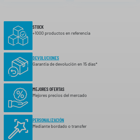
2
5
€
STOCK
+1000 productos en referencia
DEVOLUCIONES
Garantia de devolución en 15 días*
MEJORES OFERTAS
Mejores precios del mercado
PERSONALIZACIÓN
Mediante bordado o transfer