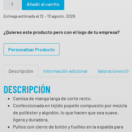
C
Añadir al carrito
A
M
Entrega estimada el 12 - 13 agosto, 2026
I
S
¿Quieres este producto pero con el logo de tu empresa?
A
M
Personalizar Producto
A
N
G
Descripción
Información adicional
Valoraciones (10)
A
L
A
DESCRIPCIÓN
R
Camisa de manga larga de corte recto.
G
Confeccionada en tejido popelín compuesto por mezcla
A
de poliéster y algodón, lo que hacen que sea suave,
O
ligera y duradera.
P
Puños con cierre de botón y fuelles en la espalda para
O