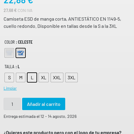
27,68
€
CON IVA
Camiseta ESD de manga corta, ANTIESTÁTICO EN 1149-5,
cuello redondo. Disponible en tallas desde la S a la 3XL
COLOR
: CELESTE
TALLA
: L
S
M
L
XL
XXL
3XL
Limpiar
C
Añadir al carrito
A
M
Entrega estimada el 12 - 14 agosto, 2026
I
S
¿Quieres este producto pero con el logo de tu empresa?