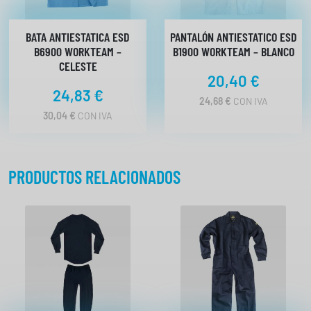
a
d
BATA ANTIESTATICA ESD
PANTALÓN ANTIESTATICO ESD
B6900 WORKTEAM –
B1900 WORKTEAM – BLANCO
CELESTE
20,40
€
24,83
€
24,68
€
CON IVA
30,04
€
CON IVA
PRODUCTOS RELACIONADOS