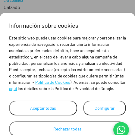
Calzado
Epis
Hostelería
Información sobre cookies
Industria
Peluquería y Estética
Este sitio web puede usar cookies para mejorar y personalizar la
Sanidad
experiencia de navegación, recordar cierta información
Ropa de trabajo personalizada
asociada a preferencias del sitio, hace un seguimiento
estadístico y, en el caso de llevar a cabo alguna campaña de
publicidad, personalizar los anuncios y analizar su efectividad.
SOBRE NOSOTROS
Puede aceptar, rechazar (excepto las estrictamente necesarias)
Empresa
o configurar las tipologías de cookies que quiere permitir (más
Blog
información -
Política de Cookies
). Además, se puede consultar
Tienda
aquí
los detalles sobre la Política de Privacidad de Google.
Ropa de trabajo personalizada
Empresas
Contacto
Aceptar todas
Configurar
Rechazar todas