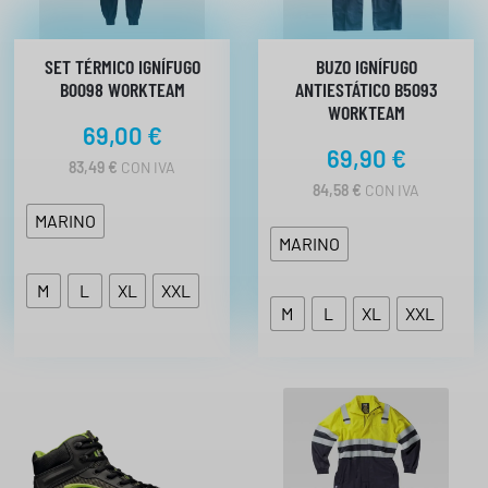
SET TÉRMICO IGNÍFUGO
BUZO IGNÍFUGO
B0098 WORKTEAM
ANTIESTÁTICO B5093
WORKTEAM
69,00
€
69,90
€
83,49
€
CON IVA
84,58
€
CON IVA
MARINO
MARINO
M
L
XL
XXL
M
L
XL
XXL