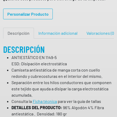
E
T
Personalizar Producto
A
A
N
Descripción
Información adicional
Valoraciones (0)
T
I
E
DESCRIPCIÓN
S
ANTIESTÁTICO EN 1149-5
T
ESD: Disipación electrostática
A
Camiseta antiestática de manga corta con cuello
T
redondo y cubrecosturas en el interior del mismo.
I
Separación entre los hilos conductores que componen
C
este tejido que ayuda a disipar la carga electrostática
A
acumulada.
E
Consulta la
Ficha técnica
para ver la guía de tallas
S
DETALLES DEL PRODUCTO:
96% Algodón 4% Fibra
D
antiestática . Densidad: 180 gr
S