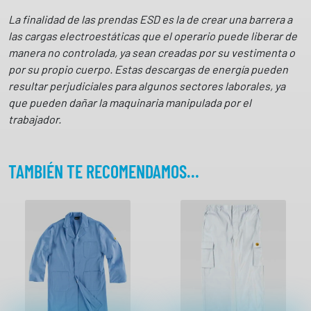
6
La finalidad de las prendas ESD es la de crear una barrera a
0
las cargas electroestáticas que el operario puede liberar de
9
manera no controlada, ya sean creadas por su vestimenta o
0
por su propio cuerpo. Estas descargas de energía pueden
W
resultar perjudiciales para algunos sectores laborales, ya
O
que pueden dañar la maquinaria manipulada por el
R
trabajador.
K
T
E
TAMBIÉN TE RECOMENDAMOS…
A
M
c
a
n
t
i
d