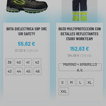
BOTA DIELECTRICA SBP SRC
BUZO MULTIPROTECCIÓN CON
SIR SAFETY
DETALLES REFLECTANTES
C5091 WORKTEAM
55,62
€
152,63
€
67,30
€
CON IVA
184,68
€
CON IVA
39
40
41
42
MARINO + AMARILLO
A.V.
43
44
45
46
S
M
L
XL
XXL