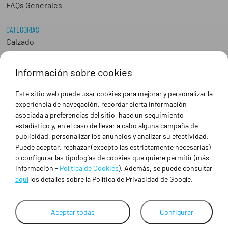
FAQs Generales
CATEGORÍAS
Calzado
Epis
Hostelería
Información sobre cookies
Industria
Peluquería y Estética
Este sitio web puede usar cookies para mejorar y personalizar la
Sanidad
experiencia de navegación, recordar cierta información
Ropa de trabajo personalizada
asociada a preferencias del sitio, hace un seguimiento
estadístico y, en el caso de llevar a cabo alguna campaña de
publicidad, personalizar los anuncios y analizar su efectividad.
SOBRE NOSOTROS
Puede aceptar, rechazar (excepto las estrictamente necesarias)
Empresa
o configurar las tipologías de cookies que quiere permitir (más
Blog
información -
Política de Cookies
). Además, se puede consultar
Tienda
aquí
los detalles sobre la Política de Privacidad de Google.
Ropa de trabajo personalizada
Empresas
Contacto
Aceptar todas
Configurar