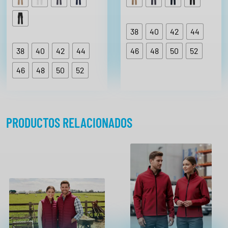
38
40
42
44
38
40
42
44
46
48
50
52
46
48
50
52
PRODUCTOS RELACIONADOS