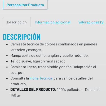
Personalizar Producto
A
D
E
Descripción
Información adicional
Valoraciones (2)
P
O
R
DESCRIPCIÓN
T
Camiseta técnica de colores combinados en paneles
I
laterales y mangas.
V
Manga corta de estilo ranglán y cuello redondo.
A
Tejido suave, ligero y fácil secado.
B
Camiseta ligera, transpirable y de fácil adaptación al
U
cuerpo.
G
Consulta la
Ficha Técnica
para ver los detalles del
A
producto.
T
DETALLES DEL PRODUCTO:
100% poliester . Densidad
T
140 gr
I
6