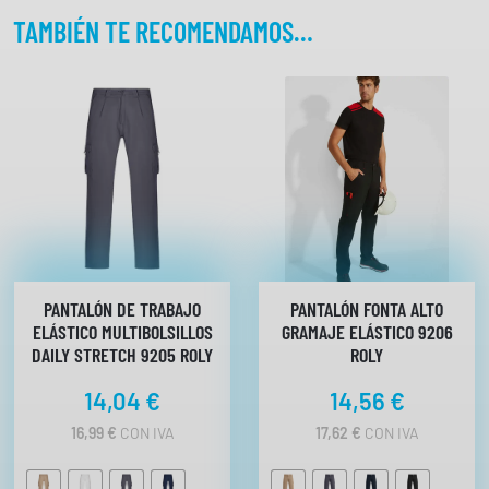
3
TAMBIÉN TE RECOMENDAMOS…
9
9
R
O
L
Y
c
a
n
t
i
PANTALÓN DE TRABAJO
PANTALÓN FONTA ALTO
d
ELÁSTICO MULTIBOLSILLOS
GRAMAJE ELÁSTICO 9206
a
DAILY STRETCH 9205 ROLY
ROLY
d
14,04
€
14,56
€
16,99
€
CON IVA
17,62
€
CON IVA