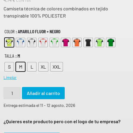
4,74
€
CON IVA
puntuacione
s de
Camiseta técnica de colores combinados en tejido
clientes
transpirable 100% POLIESTER
COLOR
: AMARILLO FLUOR + NEGRO
TALLA
: M
S
M
L
XL
XXL
Limpiar
C
Añadir al carrito
A
M
Entrega estimada el 11 - 12 agosto, 2026
I
S
¿Quieres este producto pero con el logo de tu empresa?
E
T