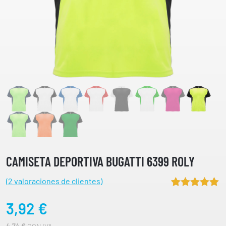
CAMISETA DEPORTIVA BUGATTI 6399 ROLY
(
2
valoraciones de clientes)
Valorado
2
3,92
€
5.00
sobre
5 basado
en