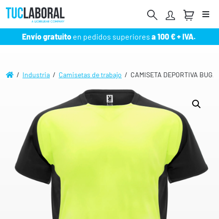
Me
Envío gratuito
en pedidos superiores
a 100 € + IVA.
/
Industria
/
Camisetas de trabajo
/ CAMISETA DEPORTIVA BUGAT