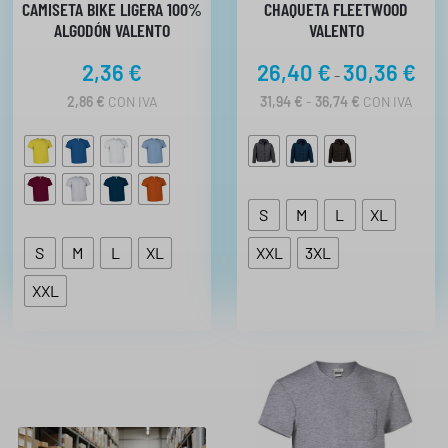
CAMISETA BIKE LIGERA 100%
CHAQUETA FLEETWOOD
ALGODÓN VALENTO
VALENTO
R
2,36
€
26,40
€
30,36
€
-
a
R
2,86
€
CON IVA
31,94
€
-
36,74
€
CON IVA
n
A
N
g
G
o
O
d
D
E
e
S
M
L
XL
P
p
R
S
M
L
XL
XXL
3XL
r
E
C
e
XXL
I
c
O
i
S
:
o
D
s
E
:
S
D
d
E