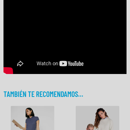
R
O
L
Y
c
a
n
t
i
d
a
d
TAMBIÉN TE RECOMENDAMOS…