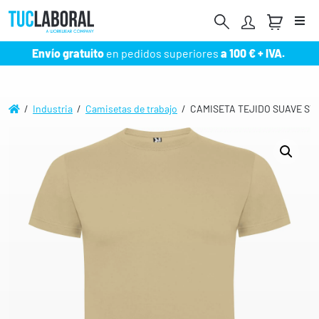
Me
Envío gratuito
en pedidos superiores
a 100 € + IVA.
/
Industria
/
Camisetas de trabajo
/ CAMISETA TEJIDO SUAVE ST