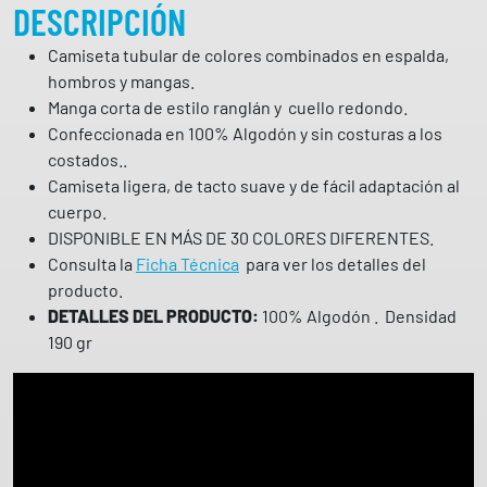
D
DESCRIPCIÓN
O
Camiseta tubular de colores combinados en espalda,
S
hombros y mangas.
U
Manga corta de estilo ranglán y cuello redondo.
A
Confeccionada en 100% Algodón y sin costuras a los
V
costados..
E
Camiseta ligera, de tacto suave y de fácil adaptación al
S
cuerpo.
T
DISPONIBLE EN MÁS DE 30 COLORES DIFERENTES.
A
Consulta la
Ficha Técnica
para ver los detalles del
F
producto.
F
DETALLES DEL PRODUCTO:
100% Algodón . Densidad
O
190 gr
R
D
6
6
8
1