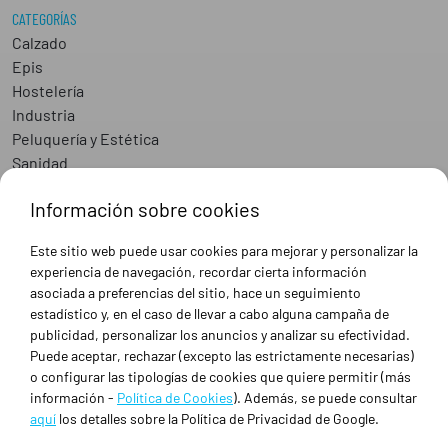
CATEGORÍAS
Calzado
Epis
Hostelería
Industria
Peluquería y Estética
Sanidad
Ropa de trabajo personalizada
Información sobre cookies
SOBRE NOSOTROS
Este sitio web puede usar cookies para mejorar y personalizar la
Empresa
experiencia de navegación, recordar cierta información
Blog
asociada a preferencias del sitio, hace un seguimiento
Tienda
estadístico y, en el caso de llevar a cabo alguna campaña de
Ropa de trabajo personalizada
publicidad, personalizar los anuncios y analizar su efectividad.
Empresas
Puede aceptar, rechazar (excepto las estrictamente necesarias)
o configurar las tipologías de cookies que quiere permitir (más
Contacto
información -
Política de Cookies
). Además, se puede consultar
aquí
los detalles sobre la Política de Privacidad de Google.