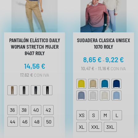
PANTALÓN ELÁSTICO DAILY
SUDADERA CLASICA UNISEX
WOMAN STRETCH MUJER
1070 ROLY
8407 ROLY
R
8,65
€
9,22
€
-
14,56
€
a
R
10,47
€
-
11,16
€
CON IVA
n
A
17,62
€
CON IVA
N
g
G
o
O
d
D
E
e
P
p
36
38
40
42
R
XS
S
M
L
r
E
44
46
48
50
C
e
XL
XXL
3XL
I
c
O