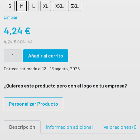
S
M
L
XL
XXL
3XL
Limpiar
4,24
€
4,24
€
CON IVA
C
Añadir al carrito
A
M
Entrega estimada el 12 - 13 agosto, 2026
I
S
¿Quieres este producto pero con el logo de tu empresa?
E
T
Personalizar Producto
A
T
E
Descripción
Información adicional
Valoraciones (0)
J
I