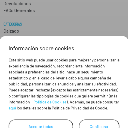
Devoluciones
FAQs Generales
CATEGORÍAS
Calzado
Epis
Hostelería
Información sobre cookies
Industria
Peluquería y Estética
Este sitio web puede usar cookies para mejorar y personalizar la
Sanidad
experiencia de navegación, recordar cierta información
Ropa de trabajo personalizada
asociada a preferencias del sitio, hace un seguimiento
estadístico y, en el caso de llevar a cabo alguna campaña de
publicidad, personalizar los anuncios y analizar su efectividad.
SOBRE NOSOTROS
Puede aceptar, rechazar (excepto las estrictamente necesarias)
Empresa
o configurar las tipologías de cookies que quiere permitir (más
Blog
información -
Política de Cookies
). Además, se puede consultar
Tienda
aquí
los detalles sobre la Política de Privacidad de Google.
Ropa de trabajo personalizada
Empresas
Contacto
Aceptar todas
Configurar