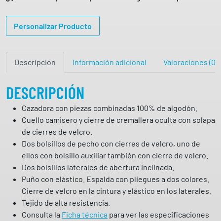
o
r
Personalizar Producto
a
c
o
Descripción
Información adicional
Valoraciones (0)
m
b
i
DESCRIPCIÓN
n
Cazadora con piezas combinadas 100% de algodón.
a
Cuello camisero y cierre de cremallera oculta con solapa
d
de cierres de velcro.
a
Dos bolsillos de pecho con cierres de velcro, uno de
1
ellos con bolsillo auxiliar también con cierre de velcro.
0
Dos bolsillos laterales de abertura inclinada.
0
Puño con elástico. Espalda con pliegues a dos colores.
%
Cierre de velcro en la cintura y elástico en los laterales.
a
Tejido de alta resistencia.
l
Consulta la
Ficha técnica
para ver las especificaciones
g