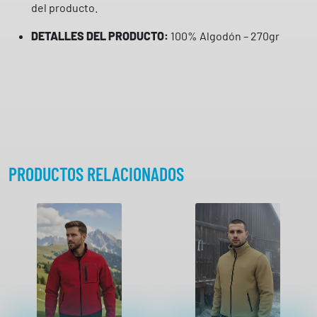
del producto.
o
d
DETALLES DEL PRODUCTO:
100% Algodón – 270gr
ó
n
W
F
1
1
6
0
PRODUCTOS RELACIONADOS
W
o
r
k
t
e
a
m