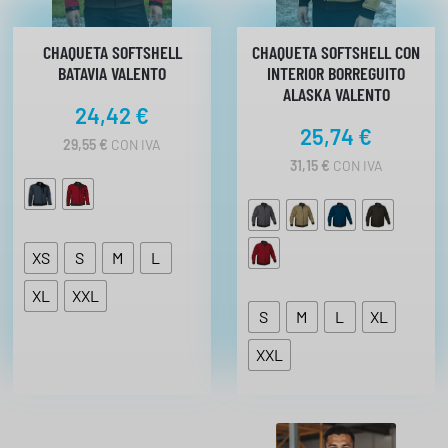
c
a
n
CHAQUETA SOFTSHELL
CHAQUETA SOFTSHELL CON
BATAVIA VALENTO
INTERIOR BORREGUITO
t
ALASKA VALENTO
i
24,42
€
d
25,74
€
a
29,55
€
CON IVA
31,15
€
CON IVA
d
XS
S
M
L
XL
XXL
S
M
L
XL
XXL