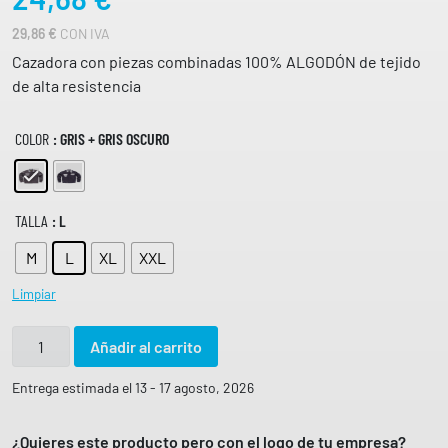
29,86
€
CON IVA
Cazadora con piezas combinadas 100% ALGODÓN de tejido
de alta resistencia
COLOR
: GRIS + GRIS OSCURO
TALLA
: L
M
L
XL
XXL
Limpiar
C
Añadir al carrito
a
z
Entrega estimada el 13 - 17 agosto, 2026
a
d
¿Quieres este producto pero con el logo de tu empresa?