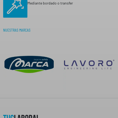
Mediante bordado o transfer
s
€
t
a
4
NUESTRAS MARCAS
,
9
1
€