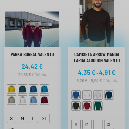
PARKA BOREAL VALENTO
CAMISETA ARROW MANGA
LARGA ALGODÓN VALENTO
24,42
€
R
4,35
€
4,91
€
-
29,55
€
CON IVA
a
R
5,26
€
-
5,94
€
CON IVA
n
A
N
g
G
o
O
d
D
E
e
P
S
M
L
XL
p
R
S
M
L
XL
r
E