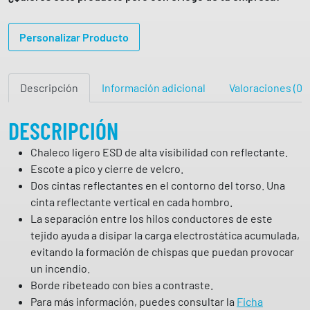
c
o
Personalizar Producto
E
S
D
Descripción
Información adicional
Valoraciones (0)
a
l
t
DESCRIPCIÓN
a
Chaleco ligero ESD de alta visibilidad con reflectante.
v
Escote a pico y cierre de velcro.
i
Dos cintas reflectantes en el contorno del torso. Una
s
cinta reflectante vertical en cada hombro.
i
La separación entre los hilos conductores de este
b
tejido ayuda a disipar la carga electrostática acumulada,
i
evitando la formación de chispas que puedan provocar
l
un incendio.
i
Borde ribeteado con bies a contraste.
d
Para más información, puedes consultar la
Ficha
a