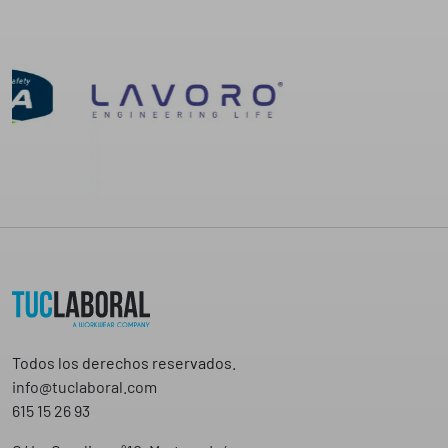
,
6
8
€
Todos los derechos reservados.
info@tuclaboral.com
615 15 26 93