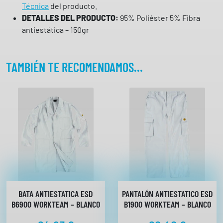
Técnica
del producto.
d
DETALLES DEL PRODUCTO:
95% Poliéster 5% Fibra
H
antiestática – 150gr
V
T
T
TAMBIÉN TE RECOMENDAMOS…
9
0
W
O
R
K
T
E
A
M
c
BATA ANTIESTATICA ESD
PANTALÓN ANTIESTATICO ESD
a
B6900 WORKTEAM – BLANCO
B1900 WORKTEAM – BLANCO
n