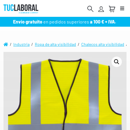
Me
Envío gratuito
en pedidos superiores
a 100 € + IVA.
/
Industria
/
Ropa de alta visibilidad
/
Chalecos alta visibilidad
/ 