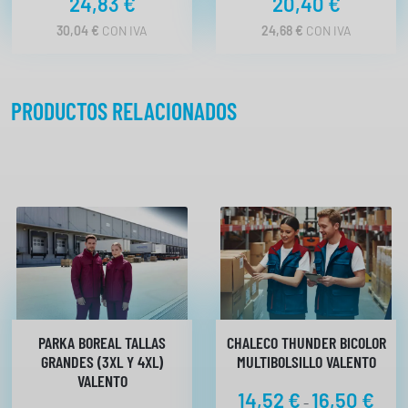
24,83
€
20,40
€
t
i
30,04
€
CON IVA
24,68
€
CON IVA
d
a
d
PRODUCTOS RELACIONADOS
PARKA BOREAL TALLAS
CHALECO THUNDER BICOLOR
GRANDES (3XL Y 4XL)
MULTIBOLSILLO VALENTO
VALENTO
R
14,52
€
16,50
€
-