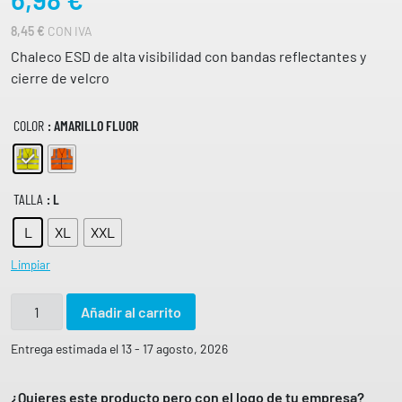
8,45
€
CON IVA
Chaleco ESD de alta visibilidad con bandas reflectantes y
cierre de velcro
COLOR
: AMARILLO FLUOR
TALLA
: L
L
XL
XXL
Limpiar
C
Añadir al carrito
h
a
Entrega estimada el 13 - 17 agosto, 2026
l
e
¿Quieres este producto pero con el logo de tu empresa?