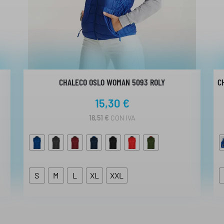
CHALECO OSLO WOMAN 5093 ROLY
C
15,30
€
18,51
€
CON IVA
S
M
L
XL
XXL