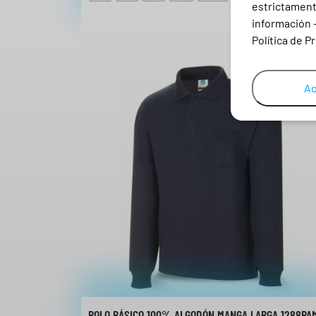
estrictamente
información 
Política de P
Ac
POLO BÁSICO 100% ALGODÓN MANGA LARGA 1288PA