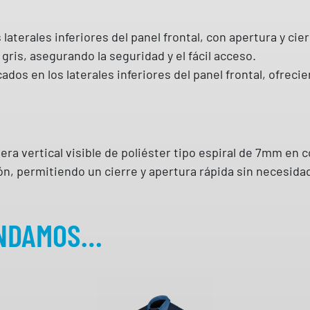
0
 laterales inferiores del panel frontal, con apertura y ci
g
gris, asegurando la seguridad y el fácil acceso.
r
ados en los laterales inferiores del panel frontal, ofreci
2
8
8
V
T
lera vertical visible de poliéster tipo espiral de 7mm en 
P
cción, permitiendo un cierre y apertura rápida sin necesid
M
a
ENDAMOS…
r
c
a
c
a