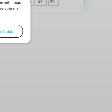
S
M
L
XL
XXL
3XL
ermitir (más
es sobre la
r todas