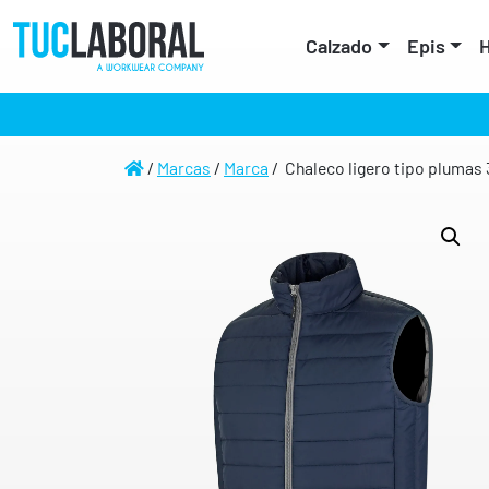
Calzado
Epis
H
/
Marcas
/
Marca
/ Chaleco ligero tipo plumas