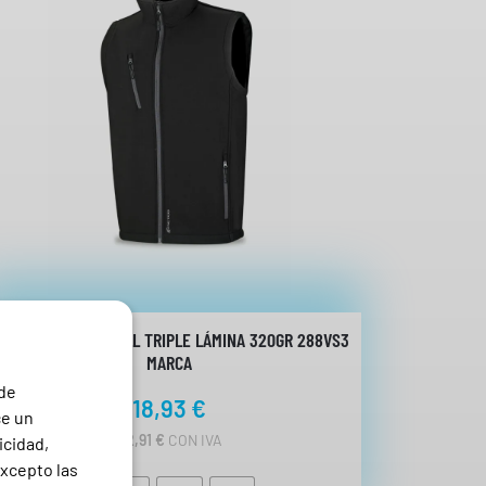
HALECO SHOFTSHELL TRIPLE LÁMINA 320GR 288VS3
MARCA
 de
18,93
€
ce un
22,91
€
CON IVA
icidad,
excepto las