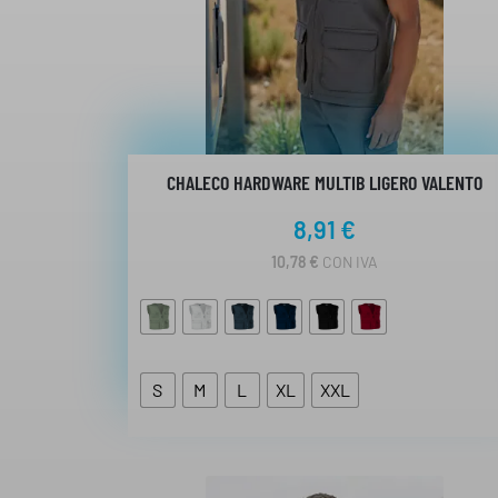
CHALECO HARDWARE MULTIB LIGERO VALENTO
8,91
€
10,78
€
CON IVA
S
M
L
XL
XXL