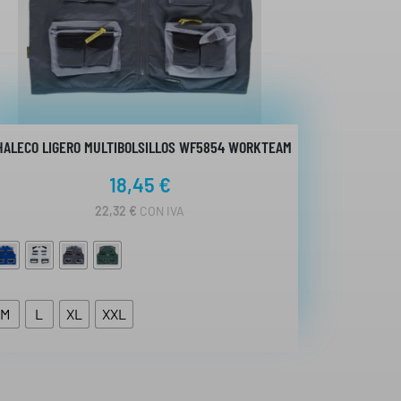
HALECO LIGERO MULTIBOLSILLOS WF5854 WORKTEAM
18,45
€
22,32
€
CON IVA
M
L
XL
XXL