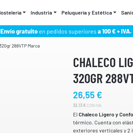
ostelería
Industria
Peluquería y Estética
Sani
Envío gratuito
en pedidos superiores
a 100 € + IVA.
 320gr 288VTP Marca
CHALECO LI
320GR 288V
26,55
€
32,13
€
CON IVA
El
Chaleco Ligero y Confo
térmico. Cuenta con elásti
exteriores verticales y 2 