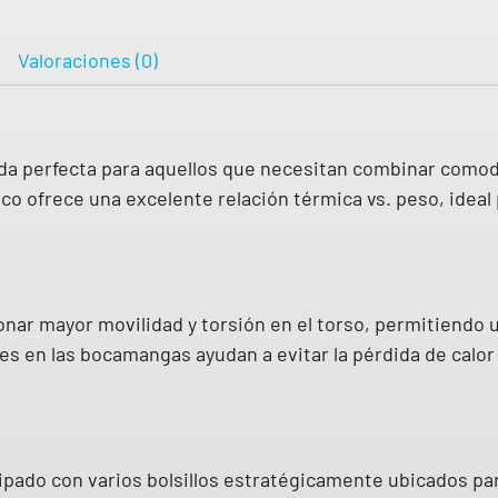
i
g
Valoraciones (0)
e
r
o
da perfecta para aquellos que necesitan combinar comodi
t
o ofrece una excelente relación térmica vs. peso, ideal 
i
p
o
p
l
nar mayor movilidad y torsión en el torso, permitiendo un
u
tables en las bocamangas ayudan a evitar la pérdida de ca
m
a
s
3
pado con varios bolsillos estratégicamente ubicados par
2