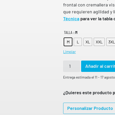
frontal con cremallera vis
que requieren agilidad y 
Técnica
para ver la tabla
TALLA
: M
M
L
XL
XXL
3X
Limpiar
C
Añadir al carri
h
a
Entrega estimada el 11 - 17 agost
l
e
¿Quieres este producto p
c
o
Personalizar Producto
l