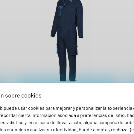
n
t
i
d
a
d
CA
BUZO DE TRABAJO 100% ALGODÓN 270GR
C
ón sobre cookies
488BSUPTOP MARCA – AZUL MARINO
b puede usar cookies para mejorar y personalizar la experiencia
32,31
€
ecordar cierta información asociada a preferencias del sitio, ha
39,10
€
CON IVA
stadístico y, en el caso de llevar a cabo alguna campaña de publ
los anuncios y analizar su efectividad. Puede aceptar, rechazar (