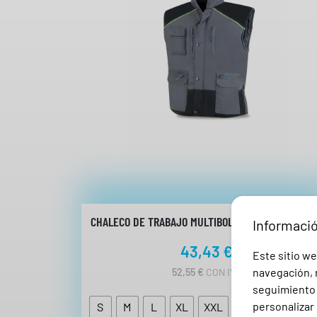
CHALECO DE TRABAJO MULTIBOLSILLO 288 VG MAR
Informaci
43,43
€
Este sitio we
navegación, r
52,55
€
CON IVA
seguimiento e
personalizar 
S
M
L
XL
XXL
3XL