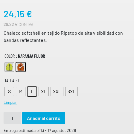
Valorado
1
24,15
€
5.00
sobre
5 basado
en
29,22
€
CON IVA
puntuación
de cliente
Chaleco softshell en tejido Ripstop de alta visibilidad con
bandas reflectantes.
COLOR
: NARANJA FLUOR
TALLA
: L
S
M
L
XL
XXL
3XL
Limpiar
C
Añadir al carrito
h
a
Entrega estimada el 13 - 17 agosto, 2026