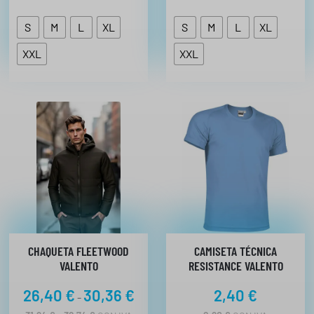
S
M
L
XL
S
M
L
XL
XXL
XXL
CHAQUETA FLEETWOOD
CAMISETA TÉCNICA
VALENTO
RESISTANCE VALENTO
R
26,40
€
30,36
€
2,40
€
-
a