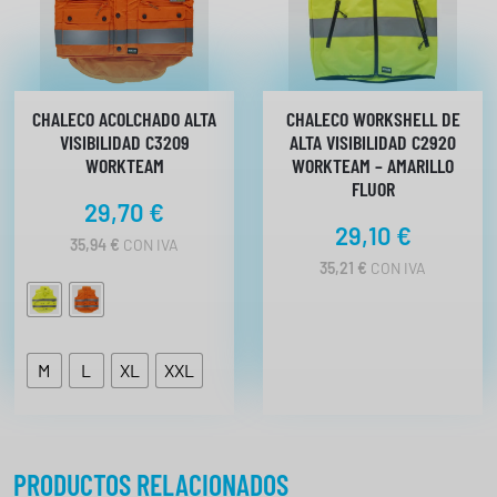
CHALECO ACOLCHADO ALTA
CHALECO WORKSHELL DE
VISIBILIDAD C3209
ALTA VISIBILIDAD C2920
WORKTEAM
WORKTEAM – AMARILLO
FLUOR
29,70
€
29,10
€
35,94
€
CON IVA
35,21
€
CON IVA
M
L
XL
XXL
PRODUCTOS RELACIONADOS