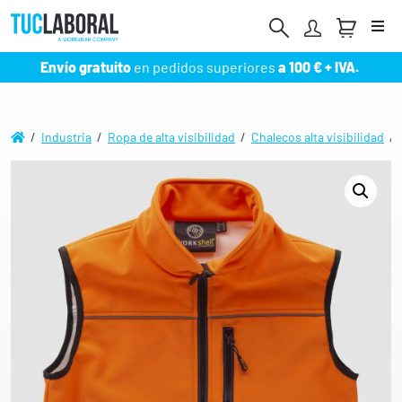
Me
Envío gratuito
en pedidos superiores
a 100 € + IVA.
/
Industria
/
Ropa de alta visibilidad
/
Chalecos alta visibilidad
/ C