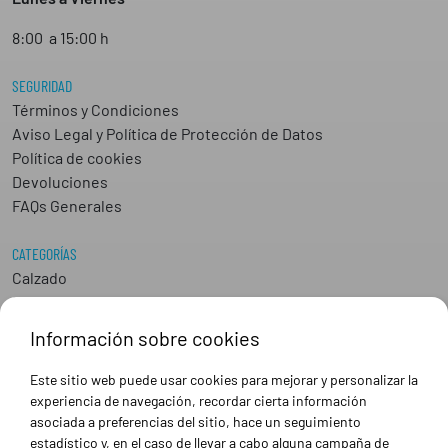
8:00 a 15:00 h
SEGURIDAD
Términos y Condiciones
Aviso Legal y Política de Protección de Datos
Política de cookies
Devoluciones
FAQs Generales
CATEGORÍAS
Calzado
Epis
Hostelería
Información sobre cookies
Industria
Peluquería y Estética
Este sitio web puede usar cookies para mejorar y personalizar la
Sanidad
experiencia de navegación, recordar cierta información
Ropa de trabajo personalizada
asociada a preferencias del sitio, hace un seguimiento
estadístico y, en el caso de llevar a cabo alguna campaña de