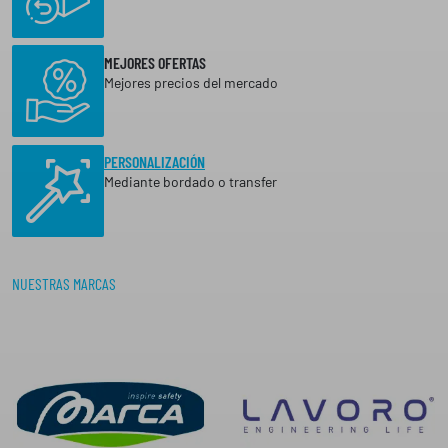
€
6
H
,
A
MEJORES OFERTAS
4
S
Mejores precios del mercado
T
0
A
3
€
6
PERSONALIZACIÓN
,
h
Mediante bordado o transfer
7
a
4
s
€
t
a
NUESTRAS MARCAS
3
0
,
3
6
€