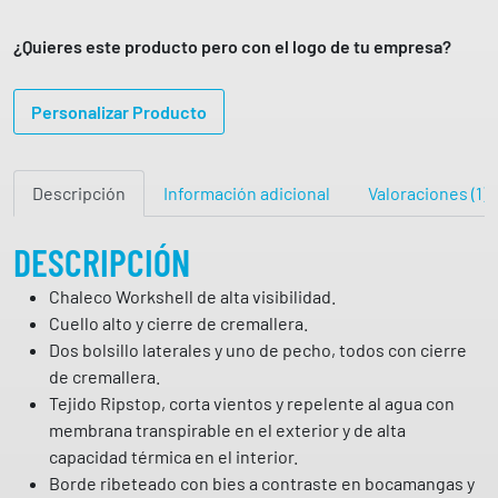
l
e
¿Quieres este producto pero con el logo de tu empresa?
c
o
Personalizar Producto
w
o
r
Descripción
Información adicional
Valoraciones (1)
k
s
h
DESCRIPCIÓN
e
Chaleco Workshell de alta visibilidad.
l
Cuello alto y cierre de cremallera.
l
Dos bolsillo laterales y uno de pecho, todos con cierre
d
de cremallera.
e
Tejido Ripstop, corta vientos y repelente al agua con
a
membrana transpirable en el exterior y de alta
l
capacidad térmica en el interior.
t
Borde ribeteado con bies a contraste en bocamangas y
a