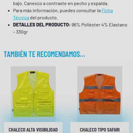
bajo. Canesús a contraste en pecho y espalda.
v
Para más información, puedes consultar la
Ficha
i
Técnica
del producto.
s
DETALLES DEL PRODUCTO:
96% Poliéster 4% Elastano
i
– 330gr
b
i
l
TAMBIÉN TE RECOMENDAMOS…
i
d
a
d
S
9
3
2
0
W
O
CHALECO ALTA VISIBILIDAD
CHALECO TIPO SAFARI