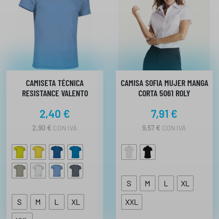
CAMISETA TÉCNICA
CAMISA SOFIA MUJER MANGA
RESISTANCE VALENTO
CORTA 5061 ROLY
2,40
€
7,91
€
2,90
€
CON IVA
9,57
€
CON IVA
S
M
L
XL
S
M
L
XL
XXL