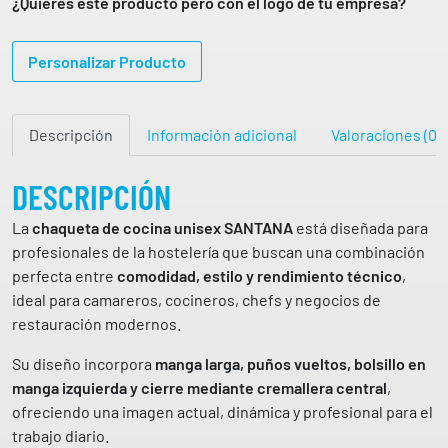
¿Quieres este producto pero con el logo de tu empresa?
S
3
e
T
t
A
4
Personalizar Producto
€
a
1
h
c
,
a
o
1
8
s
Descripción
Información adicional
Valoraciones (0)
c
t
i
€
a
n
DESCRIPCIÓN
3
a
La
chaqueta de cocina unisex SANTANA
está diseñada para
4
u
profesionales de la hostelería que buscan una combinación
,
n
perfecta entre
comodidad, estilo y rendimiento técnico
,
0
i
ideal para camareros, cocineros, chefs y negocios de
3
s
restauración modernos.
e
€
x
Su diseño incorpora
manga larga, puños vueltos, bolsillo en
m
manga izquierda y cierre mediante cremallera central
,
a
ofreciendo una imagen actual, dinámica y profesional para el
n
trabajo diario.