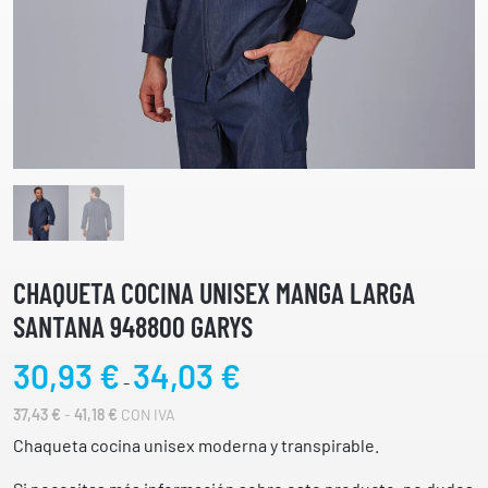
CHAQUETA COCINA UNISEX MANGA LARGA
SANTANA 948800 GARYS
R
30,93
€
34,03
€
-
a
R
37,43
€
-
41,18
€
CON IVA
n
A
g
Chaqueta cocina unisex moderna y transpirable.
N
o
G