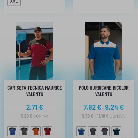
XXL
CAMISETA TECNICA MAURICE
POLO HURRICANE BICOLOR
VALENTO
VALENTO
R
2,71
€
7,92
€
9,24
€
-
a
R
3,28
€
CON IVA
9,58
€
-
11,18
€
CON IVA
n
A
N
g
G
o
O