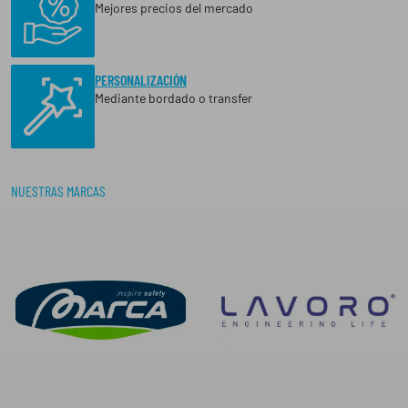
T
Mejores precios del mercado
A
1
€
1
h
,
PERSONALIZACIÓN
1
a
Mediante bordado o transfer
8
s
t
€
a
9
NUESTRAS MARCAS
,
2
4
€