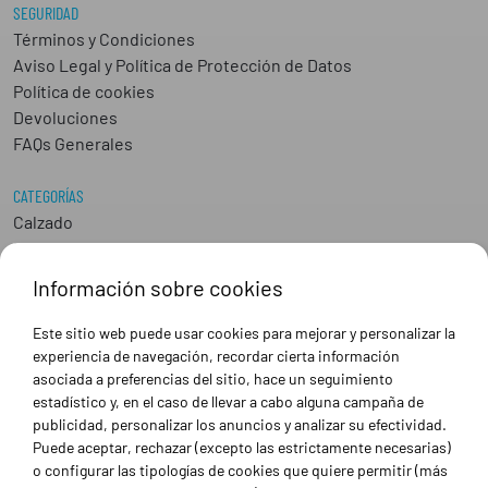
SEGURIDAD
Términos y Condiciones
Aviso Legal y Política de Protección de Datos
Política de cookies
Devoluciones
FAQs Generales
CATEGORÍAS
Calzado
Epis
Hostelería
Información sobre cookies
Industria
Peluquería y Estética
Este sitio web puede usar cookies para mejorar y personalizar la
Sanidad
experiencia de navegación, recordar cierta información
Ropa de trabajo personalizada
asociada a preferencias del sitio, hace un seguimiento
estadístico y, en el caso de llevar a cabo alguna campaña de
publicidad, personalizar los anuncios y analizar su efectividad.
SOBRE NOSOTROS
Puede aceptar, rechazar (excepto las estrictamente necesarias)
Empresa
o configurar las tipologías de cookies que quiere permitir (más
Blog