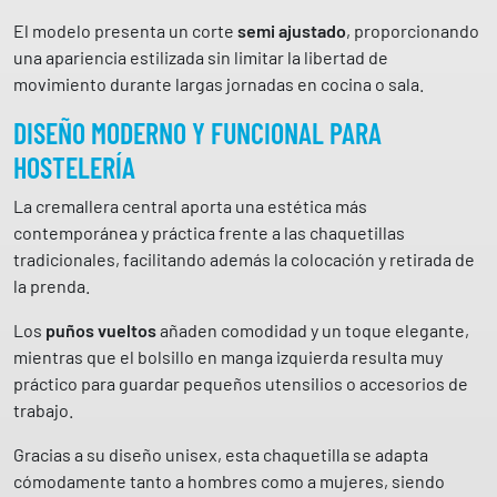
g
a
El modelo presenta un corte
semi ajustado
, proporcionando
l
una apariencia estilizada sin limitar la libertad de
a
movimiento durante largas jornadas en cocina o sala.
r
DISEÑO MODERNO Y FUNCIONAL PARA
g
HOSTELERÍA
a
S
La cremallera central aporta una estética más
a
contemporánea y práctica frente a las chaquetillas
n
tradicionales, facilitando además la colocación y retirada de
t
la prenda.
a
n
Los
puños vueltos
añaden comodidad y un toque elegante,
a
mientras que el bolsillo en manga izquierda resulta muy
9
práctico para guardar pequeños utensilios o accesorios de
4
trabajo.
8
8
Gracias a su diseño unisex, esta chaquetilla se adapta
0
cómodamente tanto a hombres como a mujeres, siendo