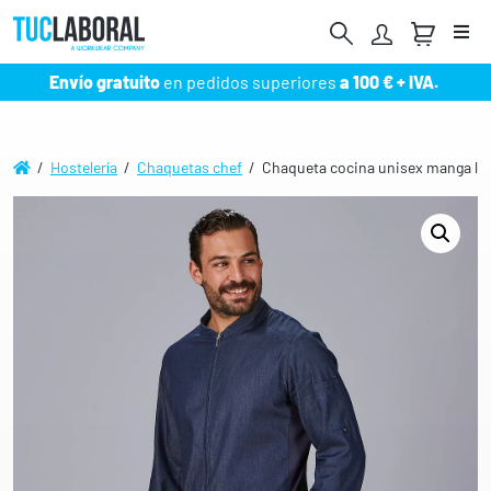
Me
Envío gratuito
en pedidos superiores
a 100 € + IVA.
/
Hostelería
/
Chaquetas chef
/ Chaqueta cocina unisex manga lar