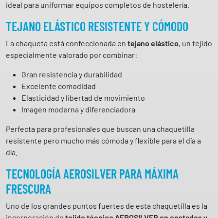
0
ideal para uniformar equipos completos de hostelería.
G
TEJANO ELÁSTICO RESISTENTE Y CÓMODO
a
r
La chaqueta está confeccionada en
tejano elástico
, un tejido
y
especialmente valorado por combinar:
s
Gran resistencia y durabilidad
c
Excelente comodidad
a
Elasticidad y libertad de movimiento
n
Imagen moderna y diferenciadora
t
i
Perfecta para profesionales que buscan una chaquetilla
d
resistente pero mucho más cómoda y flexible para el día a
a
día.
d
TECNOLOGÍA AEROSILVER PARA MÁXIMA
FRESCURA
Uno de los grandes puntos fuertes de esta chaquetilla es la
incorporación de
tejido técnico AEROSILVER en costados y