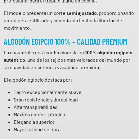
profesional para el trabajo diario en cocina.
n
g
El modelo presenta un corte
semi ajustado
, proporcionando
a
una silueta estilizada y cómoda sin limitar la libertad de
l
movimiento.
a
ALGODÓN EGIPCIO 100% – CALIDAD PREMIUM
r
g
La chaquetilla está confeccionada en
100% algodón egipcio
a
auténtico
, uno de los tejidos más valorados del mundo por
A
su suavidad, resistencia y acabado premium.
t
o
El algodón egipcio destaca por:
n
Tacto excepcionalmente suave
9
Gran resistencia y durabilidad
3
Alta transpirabilidad
0
Máximo confort térmico
0
Elegancia superior
0
Mayor calidad de fibra
5
G