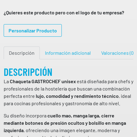
S
q
2
T
u
¿Quieres este producto pero con el logo de tu empresa?
A
e
1
€
0
t
h
7
Personalizar Producto
a
a
,
c
0
s
9
o
t
Descripción
Información adicional
Valoraciones (0)
c
a
€
i
8
n
DESCRIPCIÓN
8
a
,
La
Chaqueta GASTROCHEF unisex
está diseñada para chefs y
u
5
profesionales de la hostelería que buscan una combinación
n
0
perfecta entre
lujo, comodidad y rendimiento técnico
, ideal
i
para cocinas profesionales y gastronomía de alto nivel.
s
€
e
Su diseño incorpora
cuello mao, manga larga, cierre
x
mediante botones de presión ocultos y bolsillo en manga
m
izquierda
, ofreciendo una imagen elegante, moderna y
a