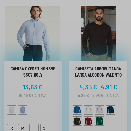
CAMISA OXFORD HOMBRE
CAMISETA ARROW MANGA
5507 ROLY
LARGA ALGODÓN VALENTO
R
13,63
€
4,35
€
4,91
€
-
a
R
16,49
€
CON IVA
5,26
€
-
5,94
€
CON IVA
n
A
N
g
G
o
O
d
D
E
e
S
M
L
XL