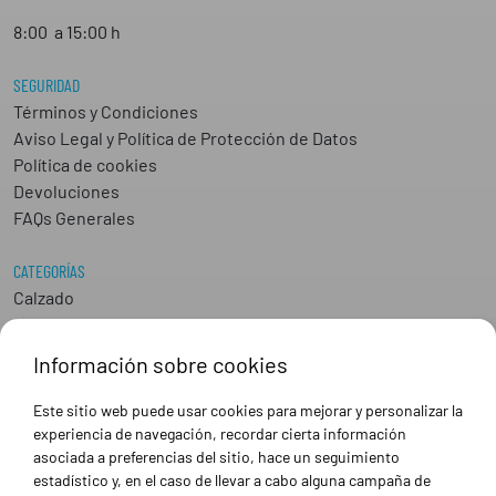
8:00 a 15:00 h
SEGURIDAD
Términos y Condiciones
Aviso Legal y Política de Protección de Datos
Política de cookies
Devoluciones
FAQs Generales
CATEGORÍAS
Calzado
Epis
Hostelería
Información sobre cookies
Industria
Peluquería y Estética
Este sitio web puede usar cookies para mejorar y personalizar la
Sanidad
experiencia de navegación, recordar cierta información
Ropa de trabajo personalizada
asociada a preferencias del sitio, hace un seguimiento
estadístico y, en el caso de llevar a cabo alguna campaña de