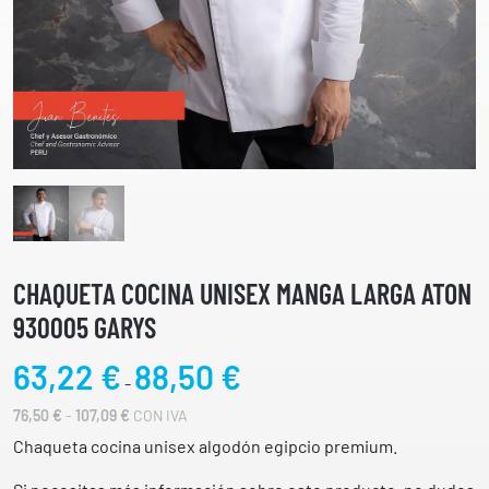
CHAQUETA COCINA UNISEX MANGA LARGA ATON
930005 GARYS
R
63,22
€
88,50
€
-
a
R
76,50
€
-
107,09
€
CON IVA
n
A
g
Chaqueta cocina unisex algodón egipcio premium.
N
o
G