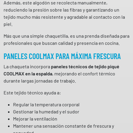
Además, este algodón se recolecta manualmente,
a
reduciendo la presión sobre las fibras y garantizando un
r
tejido mucho más resistente y agradable al contacto con la
y
piel.
s
c
Más que una simple chaquetilla, es una prenda diseñada para
a
profesionales que buscan calidad y presencia en cocina.
n
PANELES COOLMAX PARA MÁXIMA FRESCURA
t
i
La chaqueta incorpora
paneles técnicos de tejido piqué
d
COOLMAX en la espalda
, mejorando el confort térmico
a
durante largas jornadas de trabajo.
d
Este tejido técnico ayuda a:
Regular la temperatura corporal
Gestionar la humedad y el sudor
Mejorar la ventilación
Mantener una sensación constante de frescura y
sequedad