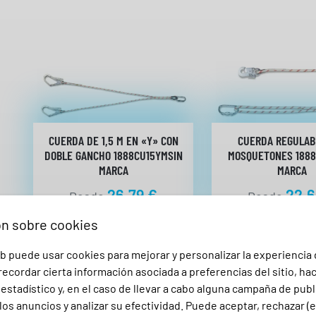
CUERDA DE 1,5 M EN «Y» CON
CUERDA REGULAB
DOBLE GANCHO 1888CU15YMSIN
MOSQUETONES 188
MARCA
MARCA
26,79
€
22,
Desde
Desde
32,42
€
CON IVA
27,38
€
CON I
ón sobre cookies
b puede usar cookies para mejorar y personalizar la experiencia
ecordar cierta información asociada a preferencias del sitio, ha
stadístico y, en el caso de llevar a cabo alguna campaña de publ
los anuncios y analizar su efectividad. Puede aceptar, rechazar (