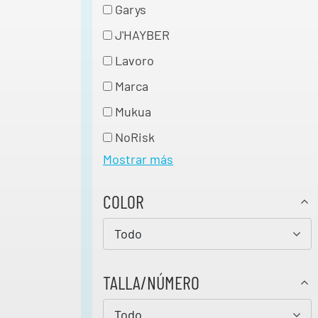
Garys
J'HAYBER
Lavoro
Marca
Mukua
NoRisk
Mostrar más
COLOR
Todo
TALLA/NÚMERO
Todo