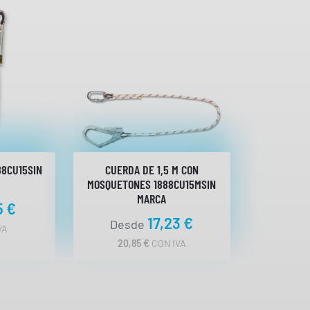
88CU15SIN
CUERDA DE 1,5 M CON
MOSQUETONES 1888CU15MSIN
MARCA
5
€
17,23
€
Desde
VA
20,85
€
CON IVA