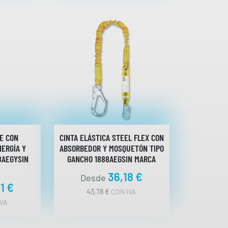
E CON
CINTA ELÁSTICA STEEL FLEX CON
ERGÍA Y
ABSORBEDOR Y MOSQUETÓN TIPO
8AEGYSIN
GANCHO 1888AEGSIN MARCA
36,18
€
Desde
31
€
43,78
€
CON IVA
VA