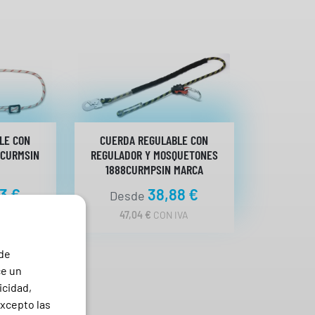
LE CON
CUERDA REGULABLE CON
8CURMSIN
REGULADOR Y MOSQUETONES
1888CURMPSIN MARCA
63
€
38,88
€
Desde
VA
47,04
€
CON IVA
 de
ce un
icidad,
excepto las