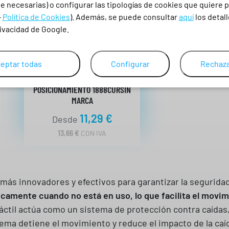
 necesarias) o configurar las tipologías de cookies que quiere p
-
Política de Cookies
). Además, se puede consultar
aquí
los detall
rivacidad de Google.
eptar todas
Configurar
Rechaza
CUERDA REGULABLE DE AMARRE Y
POSICIONAMIENTO 1888CURSIN
MARCA
11,29
€
Desde
13,66
€
CON IVA
 más innovadores y efectivos para garantizar la seguridad
camente cuando no está en uso, lo que facilita el movimi
ráctil actúa como un sistema de protección contra caídas,
istema detiene el movimiento y reduce el impacto de la ca