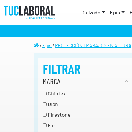
Calzado
Epis
H
/
Epis
/
PROTECCIÓN TRABAJOS EN ALTURA
FILTRAR
MARCA
Chintex
Dian
Firestone
Forli