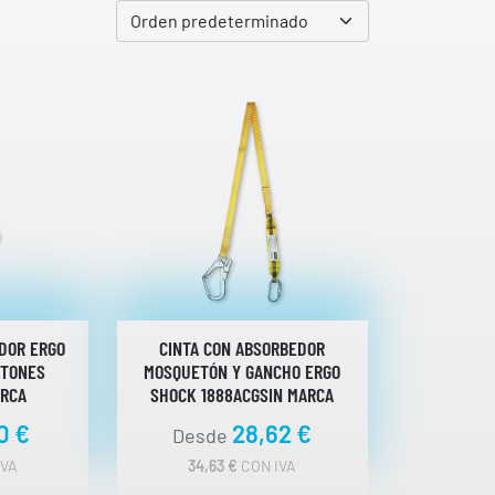
DOR ERGO
CINTA CON ABSORBEDOR
ETONES
MOSQUETÓN Y GANCHO ERGO
ARCA
SHOCK 1888ACGSIN MARCA
50
€
28,62
€
Desde
IVA
34,63
€
CON IVA