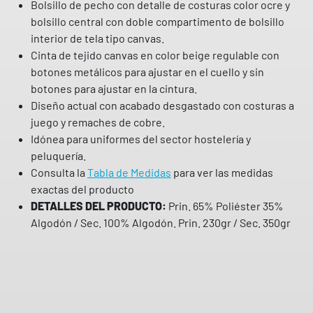
Bolsillo de pecho con detalle de costuras color ocre y
j
bolsillo central con doble compartimento de bolsillo
i
interior de tela tipo canvas.
d
Cinta de tejido canvas en color beige regulable con
o
botones metálicos para ajustar en el cuello y sin
v
botones para ajustar en la cintura.
a
Diseño actual con acabado desgastado con costuras a
q
juego y remaches de cobre.
u
Idónea para uniformes del sector hostelería y
e
peluquería.
r
Consulta la
Tabla de Medidas
para ver las medidas
o
exactas del producto
y
DETALLES DEL PRODUCTO:
Prin. 65% Poliéster 35%
c
Algodón / Sec. 100% Algodón. Prin. 230gr / Sec. 350gr
a
n
v
a
s
M