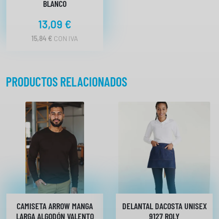
d
BLANCO
13,09
€
15,84
€
CON IVA
PRODUCTOS RELACIONADOS
CAMISETA ARROW MANGA
DELANTAL DACOSTA UNISEX
LARGA ALGODÓN VALENTO
9127 ROLY