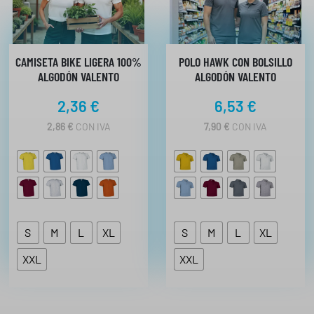
2
d
6
e
4
€
H
CAMISETA BIKE LIGERA 100%
,
POLO HAWK CON BOLSILLO
A
ALGODÓN VALENTO
ALGODÓN VALENTO
3
S
5
T
2,36
€
6,53
€
A
5
2,86
€
CON IVA
7,90
€
CON IVA
€
,
h
9
4
a
s
€
t
a
4
S
M
L
XL
S
M
L
XL
,
XXL
XXL
9
1
€