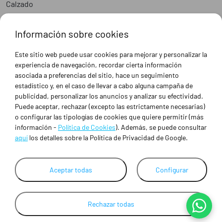
Calzado
Epis
Hostelería
Información sobre cookies
Industria
Peluquería y Estética
Este sitio web puede usar cookies para mejorar y personalizar la
Sanidad
experiencia de navegación, recordar cierta información
Ropa de trabajo personalizada
asociada a preferencias del sitio, hace un seguimiento
estadístico y, en el caso de llevar a cabo alguna campaña de
publicidad, personalizar los anuncios y analizar su efectividad.
SOBRE NOSOTROS
Puede aceptar, rechazar (excepto las estrictamente necesarias)
Empresa
o configurar las tipologías de cookies que quiere permitir (más
Blog
información -
Política de Cookies
). Además, se puede consultar
Tienda
aquí
los detalles sobre la Política de Privacidad de Google.
Ropa de trabajo personalizada
Empresas
Contacto
Aceptar todas
Configurar
Rechazar todas