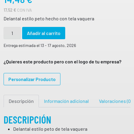
17,52
€
CON IVA
Delantal estilo peto hecho con tela vaquera
D
Añadir al carrito
e
l
Entrega estimada el 13 - 17 agosto, 2026
a
n
¿Quieres este producto pero con el logo de tu empresa?
t
a
Personalizar Producto
l
l
a
Descripción
Información adicional
Valoraciones (0)
r
g
o
DESCRIPCIÓN
t
Delantal estilo peto de tela vaquera
e