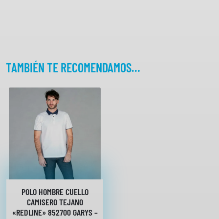
7
1
6
W
O
TAMBIÉN TE RECOMENDAMOS…
R
K
T
E
A
M
c
a
n
t
i
POLO HOMBRE CUELLO
d
CAMISERO TEJANO
a
«REDLINE» 852700 GARYS –