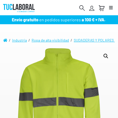
Me
Envío gratuito
en pedidos superiores
a 100 € + IVA.
/
Industria
/
Ropa de alta visibilidad
/
SUDADERAS Y POLARES Alta