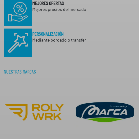
A
MEJORES OFERTAS
4
S
Mejores precios del mercado
T
6
A
2
€
7
PERSONALIZACIÓN
,
h
Mediante bordado o transfer
9
a
5
s
€
t
a
NUESTRAS MARCAS
2
3
,
1
0
€