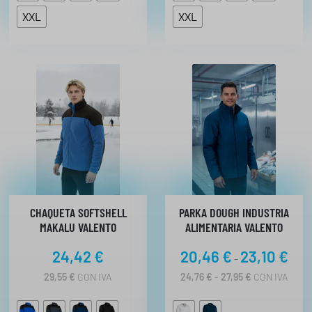
4
XXL
XXL
€
CHAQUETA SOFTSHELL
PARKA DOUGH INDUSTRIA
MAKALU VALENTO
ALIMENTARIA VALENTO
R
24,42
€
20,46
€
23,10
€
-
a
R
29,55
€
CON IVA
24,76
€
-
27,95
€
CON IVA
n
A
N
g