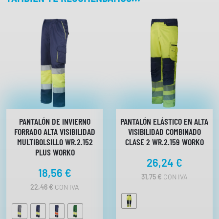
2
.
8
1
9
W
o
r
k
o
PANTALÓN DE INVIERNO
PANTALÓN ELÁSTICO EN ALTA
c
FORRADO ALTA VISIBILIDAD
VISIBILIDAD COMBINADO
a
MULTIBOLSILLO WR.2.152
CLASE 2 WR.2.159 WORKO
n
PLUS WORKO
26,24
€
t
18,56
€
i
31,75
€
CON IVA
d
22,46
€
CON IVA
a
d