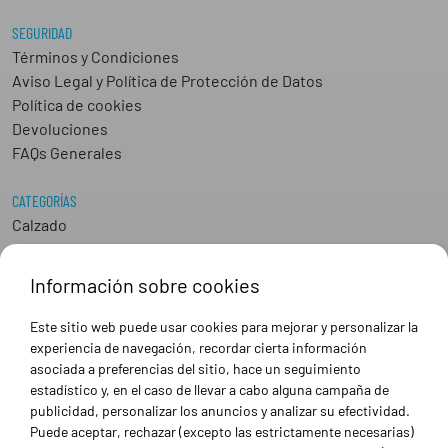
SEGURIDAD
Términos y Condiciones
Aviso Legal y Política de Protección de Datos
Política de cookies
Devoluciones
FAQs Generales
CATEGORÍAS
Calzado
Epis
Hostelería
Información sobre cookies
Industria
Peluquería y Estética
Este sitio web puede usar cookies para mejorar y personalizar la
Sanidad
experiencia de navegación, recordar cierta información
Ropa de trabajo personalizada
asociada a preferencias del sitio, hace un seguimiento
estadístico y, en el caso de llevar a cabo alguna campaña de
publicidad, personalizar los anuncios y analizar su efectividad.
SOBRE NOSOTROS
Puede aceptar, rechazar (excepto las estrictamente necesarias)
Empresa