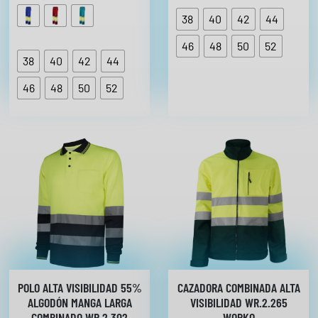
38
40
42
44
46
48
50
52
38
40
42
44
46
48
50
52
POLO ALTA VISIBILIDAD 55%
CAZADORA COMBINADA ALTA
ALGODÓN MANGA LARGA
VISIBILIDAD WR.2.265
COMBINADO WR.2.302
WORKO