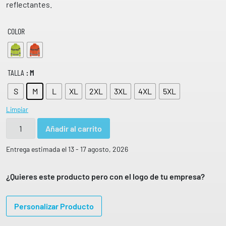
reflectantes.
COLOR
TALLA
: M
S
M
L
XL
2XL
3XL
4XL
5XL
Limpiar
F
Añadir al carrito
o
r
Entrega estimada el 13 - 17 agosto, 2026
r
o
¿Quieres este producto pero con el logo de tu empresa?
p
o
Personalizar Producto
l
a