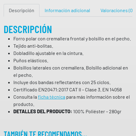
r
Descripción
Información adicional
Valoraciones (0)
a
l
t
DESCRIPCIÓN
a
Forro polar con cremallera frontal y bolsillo en el pecho.
v
Tejido anti-bolitas.
i
Dobladillo ajustable en la cintura.
s
Puños elásticos.
i
Bolsillos laterales con cremallera. Bolsillo adicional en
b
el pecho.
i
Incluye dos bandas reflectantes con 25 ciclos.
l
Certificado EN20471:2017 CAT II – Clase 3. EN 14058
i
Consulta la
ficha técnica
para más información sobre el
d
producto.
a
DETALLES DEL PRODUCTO:
100% Poliéster – 280gr
d
W
R
TAMBIÉN TE RECOMENDAMOS…
.