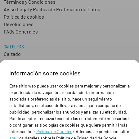
Términos y Condiciones
Aviso Legal y Política de Protección de Datos
Política de cookies
Devoluciones
FAQs Generales
CATEGORÍAS
Calzado
Epis
Hostelería
Información sobre cookies
Industria
Peluquería y Estética
Este sitio web puede usar cookies para mejorar y personalizar la
Sanidad
experiencia de navegación, recordar cierta información
Ropa de trabajo personalizada
asociada a preferencias del sitio, hace un seguimiento
estadístico y, en el caso de llevar a cabo alguna campaña de
publicidad, personalizar los anuncios y analizar su efectividad.
SOBRE NOSOTROS
Puede aceptar, rechazar (excepto las estrictamente necesarias)
Empresa
o configurar las tipologías de cookies que quiere permitir (más
Blog
información -
Política de Cookies
). Además, se puede consultar
Tienda
aquí
los detalles sobre la Política de Privacidad de Google.