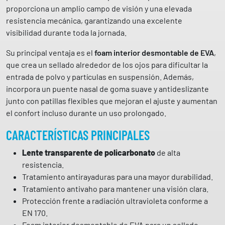
á
proporciona un amplio campo de visión y una elevada
m
resistencia mecánica, garantizando una excelente
i
visibilidad durante toda la jornada.
c
a
Su principal ventaja es el
foam interior desmontable de EVA
,
L
que crea un sellado alrededor de los ojos para dificultar la
I
entrada de polvo y partículas en suspensión. Además,
T
incorpora un puente nasal de goma suave y antideslizante
I
junto con patillas flexibles que mejoran el ajuste y aumentan
O
el confort incluso durante un uso prolongado.
2
CARACTERÍSTICAS PRINCIPALES
1
8
Lente transparente de policarbonato
de alta
8
resistencia.
G
Tratamiento antirayaduras para una mayor durabilidad.
L
Tratamiento antivaho para mantener una visión clara.
I
Protección frente a radiación ultravioleta conforme a
C
EN 170.
S
Foam interior desmontable de EVA para un sellado