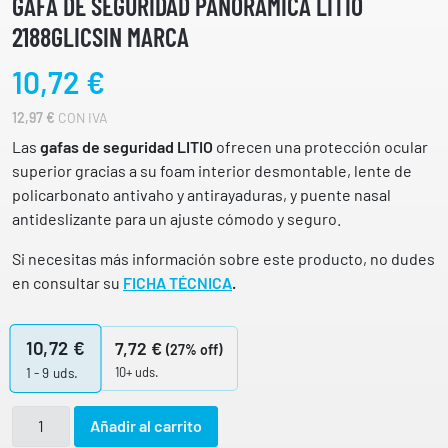
GAFA DE SEGURIDAD PANORÁMICA LITIO
2188GLICSIN MARCA
10,72
€
12,97
€
CON IVA
Las
gafas de seguridad LITIO
ofrecen una protección ocular
superior gracias a su foam interior desmontable, lente de
policarbonato antivaho y antirayaduras, y puente nasal
antideslizante para un ajuste cómodo y seguro.
Si necesitas más información sobre este producto, no dudes
en consultar su
FICHA TÉCNICA
.
10,72
€
7,72
€
(27% off)
10+ uds.
1 - 9
uds.
G
Añadir al carrito
a