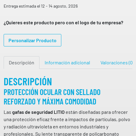
f
Entrega estimada el 12 - 14 agosto, 2026
a
d
¿Quieres este producto pero con el logo de tu empresa?
e
s
Personalizar Producto
e
g
u
Descripción
Información adicional
Valoraciones (0)
r
i
d
DESCRIPCIÓN
a
PROTECCIÓN OCULAR CON SELLADO
d
REFORZADO Y MÁXIMA COMODIDAD
p
a
Las
gafas de seguridad LITIO
están diseñadas para ofrecer
n
una protección eficaz frente a impactos de partículas, polvo
o
y radiación ultravioleta en entornos industriales y
r
profesionales. Su lente transparente de policarbonato