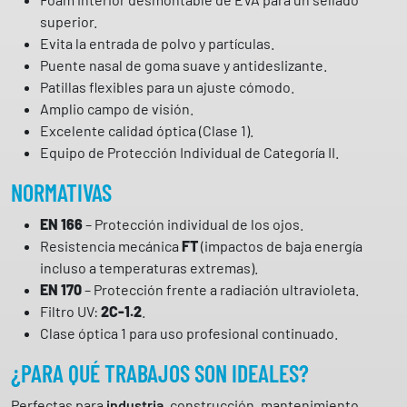
I
superior.
N
Evita la entrada de polvo y partículas.
M
Puente nasal de goma suave y antideslizante.
a
Patillas flexibles para un ajuste cómodo.
r
Amplio campo de visión.
c
Excelente calidad óptica (Clase 1).
a
Equipo de Protección Individual de Categoría II.
c
a
NORMATIVAS
n
EN 166
– Protección individual de los ojos.
t
Resistencia mecánica
FT
(impactos de baja energía
i
incluso a temperaturas extremas).
d
EN 170
– Protección frente a radiación ultravioleta.
a
Filtro UV:
2C-1.2
.
d
Clase óptica 1 para uso profesional continuado.
¿PARA QUÉ TRABAJOS SON IDEALES?
Perfectas para
industria
, construcción, mantenimiento,