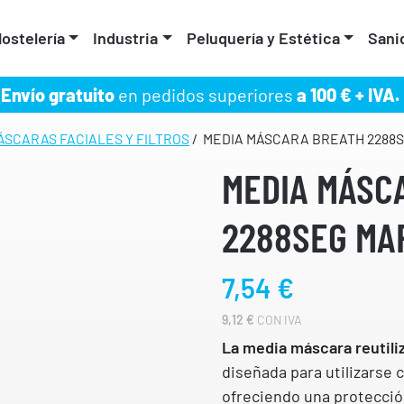
ostelería
Industria
Peluquería y Estética
Sani
Envío gratuito
en pedidos superiores
a 100 € + IVA.
ÁSCARAS FACIALES Y FILTROS
/ MEDIA MÁSCARA BREATH 2288
MEDIA MÁSC
2288SEG MA
7,54
€
9,12
€
CON IVA
La media máscara reutil
diseñada para utilizarse c
ofreciendo una protección