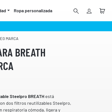
dad
Ropa personalizada
SEG MARCA
ARA BREATH
RCA
izable Steelpro BREATH
está
on dos filtros reutilizables Steelpro,
 respiratoria cómoda, ligera y