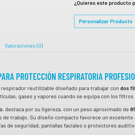
A
¿Quieres este producto p
M
Á
Personalizar Producto
S
C
A
Valoraciones (0)
R
A
B
PARA PROTECCIÓN RESPIRATORIA PROFESI
R
E
respirador reutilizable diseñado para trabajar con
dos fi
A
rtículas, gases y vapores cuando se equipa con los filtro
T
H
o
, destaca por su ligereza, con un peso aproximado de
8
2
 de trabajo. Su diseño compacto favorece un excelente a
2
s de seguridad, pantallas faciales o protectores auditiv
8