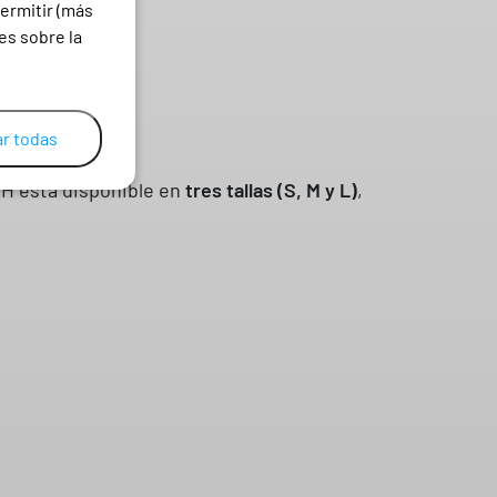
ermitir (más
es sobre la
r todas
TH está disponible en
tres tallas (S, M y L)
,