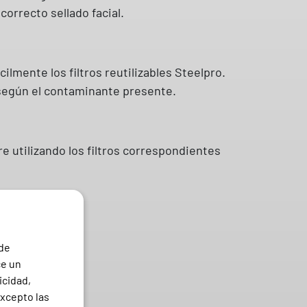
correcto sellado facial.
mente los filtros reutilizables Steelpro.
o según el contaminante presente.
 utilizando los filtros correspondientes
 de
ce un
icidad,
excepto las