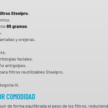
8
S
iltros Steelpro.
E
énico.
G
nte
85 gramos
M
.
A
ntallas y orejeras.
R
C
ste.
A
fologías faciales.
c
ño antigolpes.
a
ra filtros reutilizables Steelpro.
n
t
egoría III.
i
OR COMODIDAD
d
a
uir de forma equilibrada el peso de los filtros, reduciend
d