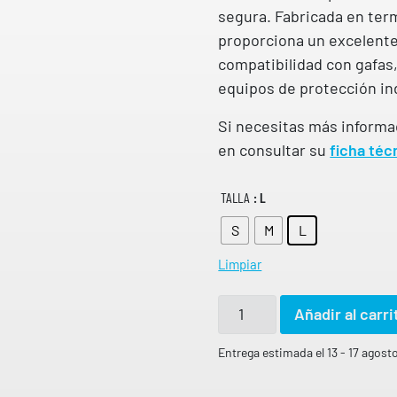
segura. Fabricada en ter
proporciona un excelente 
compatibilidad con gafas,
equipos de protección ind
Si necesitas más informa
en consultar su
ficha téc
TALLA
: L
S
M
L
Limpiar
M
Añadir al carri
E
D
Entrega estimada el 13 - 17 agost
I