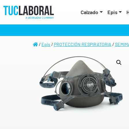
Calzado
Epis
H
/
Epis
/
PROTECCIÓN RESPIRATORIA
/
SEMIM