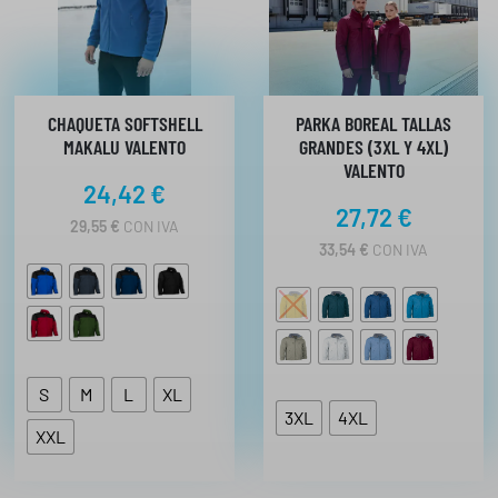
CHAQUETA SOFTSHELL
PARKA BOREAL TALLAS
MAKALU VALENTO
GRANDES (3XL Y 4XL)
VALENTO
24,42
€
27,72
€
29,55
€
CON IVA
33,54
€
CON IVA
S
M
L
XL
3XL
4XL
XXL