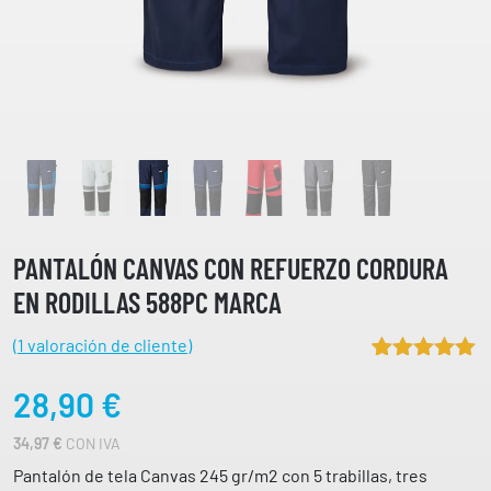
PANTALÓN CANVAS CON REFUERZO CORDURA
EN RODILLAS 588PC MARCA
(
1
valoración de cliente)
Valorado
1
28,90
€
5.00
sobre
5 basado
en
34,97
€
CON IVA
puntuación
de cliente
Pantalón de tela Canvas 245 gr/m2 con 5 trabillas, tres