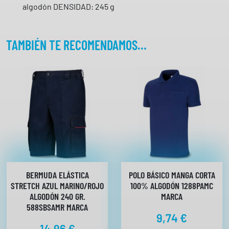
r
algodón DENSIDAD: 245 g
z
o
C
TAMBIÉN TE RECOMENDAMOS…
o
r
d
u
r
a
e
n
r
o
d
BERMUDA ELÁSTICA
POLO BÁSICO MANGA CORTA
i
STRETCH AZUL MARINO/ROJO
100% ALGODÓN 1288PAMC
ALGODÓN 240 GR.
MARCA
l
588SBSAMR MARCA
l
9,74
€
a
14,96
€