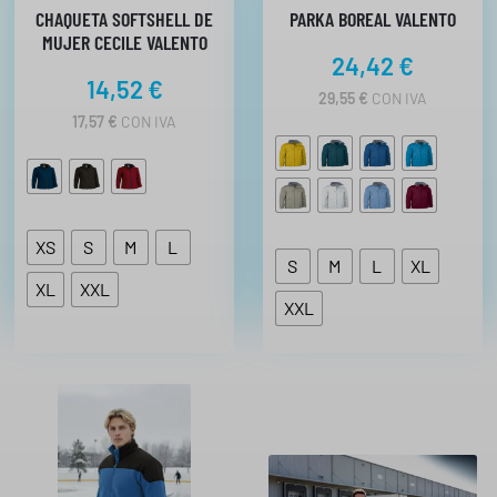
CHAQUETA SOFTSHELL DE
PARKA BOREAL VALENTO
MUJER CECILE VALENTO
24,42
€
14,52
€
29,55
€
CON IVA
17,57
€
CON IVA
XS
S
M
L
S
M
L
XL
XL
XXL
XXL