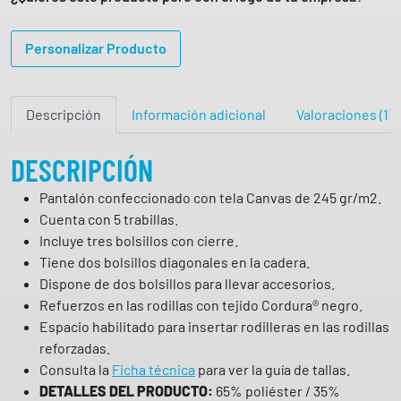
a
l
Personalizar Producto
ó
n
C
Descripción
Información adicional
Valoraciones (1)
a
n
DESCRIPCIÓN
v
a
Pantalón confeccionado con tela Canvas de 245 gr/m2.
s
Cuenta con 5 trabillas.
c
Incluye tres bolsillos con cierre.
o
Tiene dos bolsillos diagonales en la cadera.
n
Dispone de dos bolsillos para llevar accesorios.
r
Refuerzos en las rodillas con tejido Cordura® negro.
e
Espacio habilitado para insertar rodilleras en las rodillas
f
reforzadas.
u
Consulta la
Ficha técnica
para ver la guía de tallas.
e
DETALLES DEL PRODUCTO:
65% poliéster / 35%