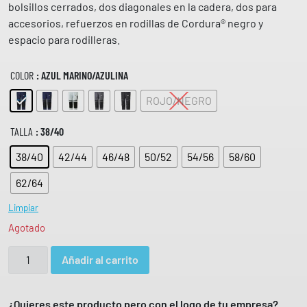
bolsillos cerrados, dos diagonales en la cadera, dos para
accesorios, refuerzos en rodillas de Cordura® negro y
espacio para rodilleras.
COLOR
: AZUL MARINO/AZULINA
ROJO/NEGRO
TALLA
: 38/40
38/40
42/44
46/48
50/52
54/56
58/60
62/64
Limpiar
Agotado
P
Añadir al carrito
a
n
t
¿Quieres este producto pero con el logo de tu empresa?