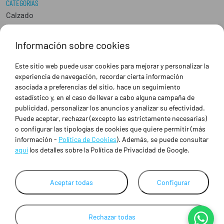
CATEGORÍAS
Calzado
Epis
Hostelería
Información sobre cookies
Industria
Peluquería y Estética
Este sitio web puede usar cookies para mejorar y personalizar la
Sanidad
experiencia de navegación, recordar cierta información
Ropa de trabajo personalizada
asociada a preferencias del sitio, hace un seguimiento
estadístico y, en el caso de llevar a cabo alguna campaña de
publicidad, personalizar los anuncios y analizar su efectividad.
SOBRE NOSOTROS
Puede aceptar, rechazar (excepto las estrictamente necesarias)
Empresa
o configurar las tipologías de cookies que quiere permitir (más
Blog
información -
Política de Cookies
). Además, se puede consultar
Tienda
aquí
los detalles sobre la Política de Privacidad de Google.
Ropa de trabajo personalizada
Empresas
Aceptar todas
Configurar
Contacto
Rechazar todas