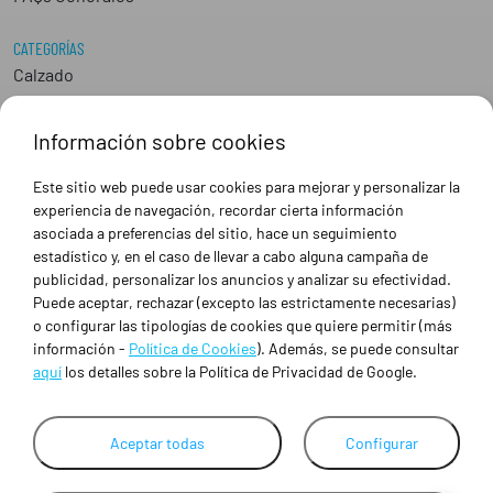
CATEGORÍAS
Calzado
Epis
Hostelería
Información sobre cookies
Industria
Peluquería y Estética
Este sitio web puede usar cookies para mejorar y personalizar la
Sanidad
experiencia de navegación, recordar cierta información
Ropa de trabajo personalizada
asociada a preferencias del sitio, hace un seguimiento
estadístico y, en el caso de llevar a cabo alguna campaña de
publicidad, personalizar los anuncios y analizar su efectividad.
SOBRE NOSOTROS
Puede aceptar, rechazar (excepto las estrictamente necesarias)
Empresa
o configurar las tipologías de cookies que quiere permitir (más
Blog
información -
Política de Cookies
). Además, se puede consultar
Tienda
aquí
los detalles sobre la Política de Privacidad de Google.
Ropa de trabajo personalizada
Empresas
Contacto
Aceptar todas
Configurar