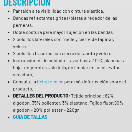
DESCRIPCIÓN
i
Pantalón alta visibilidad con cintura elástica.
c
Bandas reflectantes grises/platas alrededor de las
o
perneras.
A
Doble costura para mayor sujeción en las bandas.
l
2 bolsillos laterales con fuelle y cierre de tapeta y
t
velcro.
a
2 bolsillos traseros con cierre de tapeta y velcro.
V
Instrucciones de cuidado: Lavar hasta 40ºC, planchar a
i
baja temperatura, sin lejía, no limpiar en seco, evitar
s
secadora.
i
Consulta la
ficha técnica
para más información sobre el
b
producto.
i
DETALLES DEL PRODUCTO:
Tejido principal: 62%
l
algodón, 35% poliester, 3% elastano. Tejido fluor:80%
i
algodón – 20% poliéster – 220gr
d
GUIA DE TALLAS
a
d