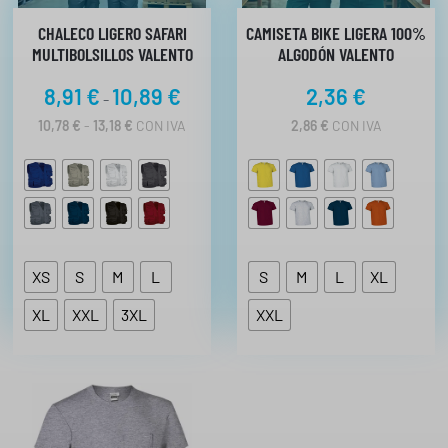
CHALECO LIGERO SAFARI
CAMISETA BIKE LIGERA 100%
MULTIBOLSILLOS VALENTO
ALGODÓN VALENTO
R
8,91
€
10,89
€
2,36
€
-
a
R
10,78
€
-
13,18
€
CON IVA
2,86
€
CON IVA
n
A
N
g
G
o
O
d
D
E
e
P
p
R
XS
S
M
L
S
M
L
XL
r
E
C
e
XL
XXL
3XL
XXL
I
c
O
i
S
:
o
D
s
E
:
S