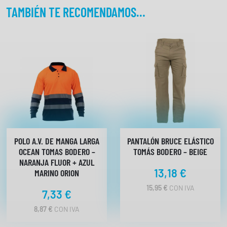
K
TAMBIÉN TE RECOMENDAMOS…
i
n
g
H
v
T
o
m
á
s
B
POLO A.V. DE MANGA LARGA
PANTALÓN BRUCE ELÁSTICO
o
OCEAN TOMAS BODERO –
TOMÁS BODERO – BEIGE
d
NARANJA FLUOR + AZUL
13,18
€
e
MARINO ORION
r
15,95
€
CON IVA
7,33
€
o
c
8,87
€
CON IVA
a