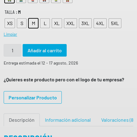
TALLA
: M
XS
S
M
L
XL
XXL
3XL
4XL
5XL
Limpiar
P
Añadir al carrito
a
n
Entrega estimada el 12 - 17 agosto, 2026
t
a
¿Quieres este producto pero con el logo de tu empresa?
l
ó
Personalizar Producto
n
E
l
Descripción
Información adicional
Valoraciones (8)
á
s
t