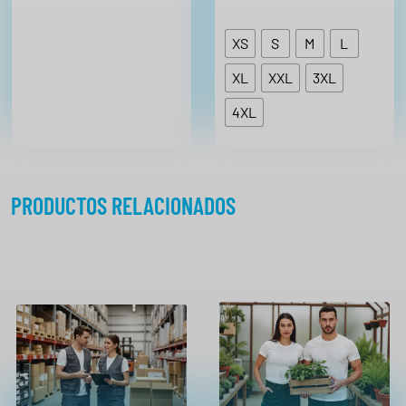
XS
S
M
L
XL
XXL
3XL
4XL
PRODUCTOS RELACIONADOS