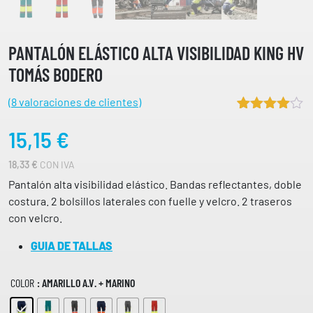
PANTALÓN ELÁSTICO ALTA VISIBILIDAD KING HV
TOMÁS BODERO
(
8
valoraciones de clientes)
Valorado
8
15,15
€
4.63
sobre 5
basado en
18,33
€
CON IVA
puntuacione
s de
Pantalón alta visibilidad elástico. Bandas reflectantes, doble
clientes
costura. 2 bolsillos laterales con fuelle y velcro. 2 traseros
con velcro.
GUIA DE TALLAS
COLOR
: AMARILLO A.V. + MARINO