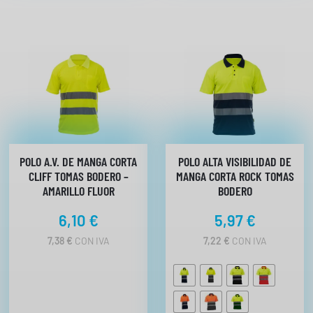
n
t
i
d
a
d
POLO A.V. DE MANGA CORTA
POLO ALTA VISIBILIDAD DE
CLIFF TOMAS BODERO –
MANGA CORTA ROCK TOMAS
AMARILLO FLUOR
BODERO
6,10
€
5,97
€
7,38
€
CON IVA
7,22
€
CON IVA