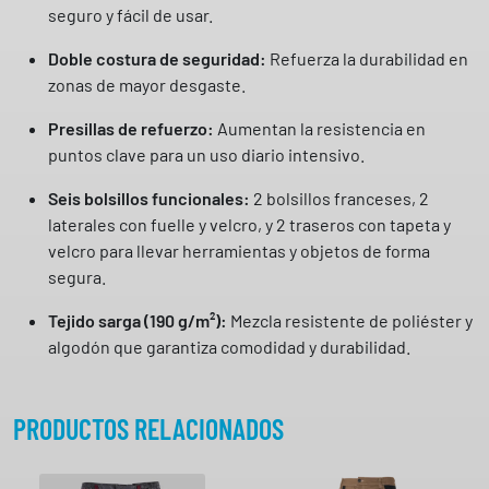
0
seguro y fácil de usar.
3
0
Doble costura de seguridad:
Refuerza la durabilidad en
2
zonas de mayor desgaste.
6
Presillas de refuerzo:
Aumentan la resistencia en
V
puntos clave para un uso diario intensivo.
e
l
Seis bolsillos funcionales:
2 bolsillos franceses, 2
i
laterales con fuelle y velcro, y 2 traseros con tapeta y
l
velcro para llevar herramientas y objetos de forma
l
segura.
a
c
Tejido sarga (190 g/m²):
Mezcla resistente de poliéster y
a
algodón que garantiza comodidad y durabilidad.
n
t
PRODUCTOS RELACIONADOS
i
d
a