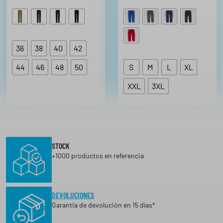
36
38
40
42
44
46
48
50
S
M
L
XL
XXL
3XL
STOCK
+1000 productos en referencia
DEVOLUCIONES
Garantia de devolución en 15 días*