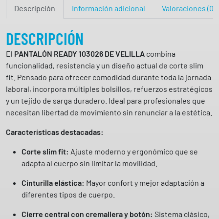
Descripción
Información adicional
Valoraciones (0)
l
t
i
DESCRIPCIÓN
b
El
PANTALÓN READY 103026 DE VELILLA
combina
o
funcionalidad, resistencia y un diseño actual de corte slim
l
fit. Pensado para ofrecer comodidad durante toda la jornada
s
laboral, incorpora múltiples bolsillos, refuerzos estratégicos
i
y un tejido de sarga duradero. Ideal para profesionales que
l
necesitan libertad de movimiento sin renunciar a la estética.
l
o
Características
destacadas:
b
á
Corte slim fit:
Ajuste moderno y ergonómico que se
s
adapta al cuerpo sin limitar la movilidad.
i
Cinturilla elástica:
Mayor confort y mejor adaptación a
c
diferentes tipos de cuerpo.
o
1
Cierre central con cremallera y botón:
Sistema clásico,