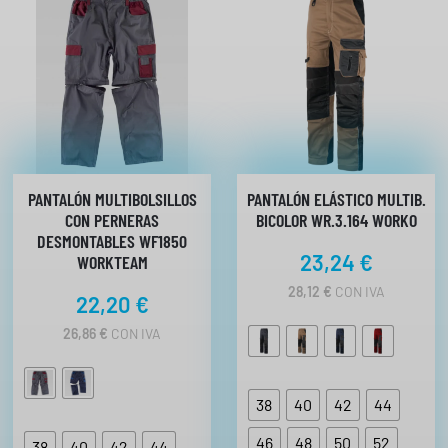
d
PANTALÓN MULTIBOLSILLOS
PANTALÓN ELÁSTICO MULTIB.
CON PERNERAS
BICOLOR WR.3.164 WORKO
DESMONTABLES WF1850
23,24
€
WORKTEAM
28,12
€
CON IVA
22,20
€
26,86
€
CON IVA
38
40
42
44
46
48
50
52
38
40
42
44