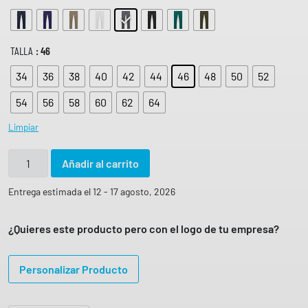
TALLA
: 46
34
36
38
40
42
44
46
48
50
52
54
56
58
60
62
64
Limpiar
P
Añadir al carrito
a
n
Entrega estimada el 12 - 17 agosto, 2026
t
a
¿Quieres este producto pero con el logo de tu empresa?
l
ó
Personalizar Producto
n
m
u