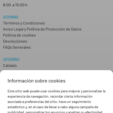
8:00 a 15:00 h
SEGURIDAD
Términos y Condiciones
Aviso Legal y Política de Protección de Datos
Política de cookies
Devoluciones
FAQs Generales
CATEGORÍAS
Calzado
Epis
Hostelería
Información sobre cookies
Industria
Peluquería y Estética
Este sitio web puede usar cookies para mejorar y personalizar la
Sanidad
experiencia de navegación, recordar cierta información
Ropa de trabajo personalizada
asociada a preferencias del sitio, hace un seguimiento
estadístico y, en el caso de llevar a cabo alguna campaña de
publicidad, personalizar los anuncios y analizar su efectividad.