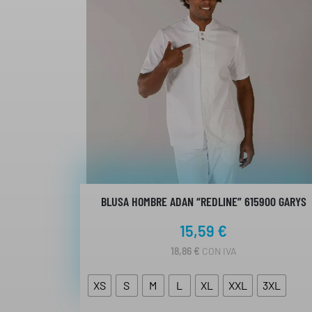
BLUSA HOMBRE ADAN “REDLINE” 615900 GARYS
15,59
€
18,86
€
CON IVA
XS
S
M
L
XL
XXL
3XL