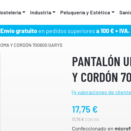
ostelería
Industria
Peluquería y Estética
Sani
Envío gratuito
en pedidos superiores
a 100 € + IVA.
GOMA Y CORDÓN 700600 GARYS
PANTALÓN U
Y CORDÓN 7
(
4
valoraciones de cliente
17,75
€
17,75
€
CON IVA
Confeccionado en
microf