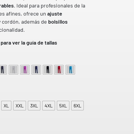
es de
rables
. Ideal para profesionales de la
clientes
es afines, ofrece un
ajuste
 cordón, además de
bolsillos
cionalidad.
para ver la guía de tallas
XL
XXL
3XL
4XL
5XL
6XL