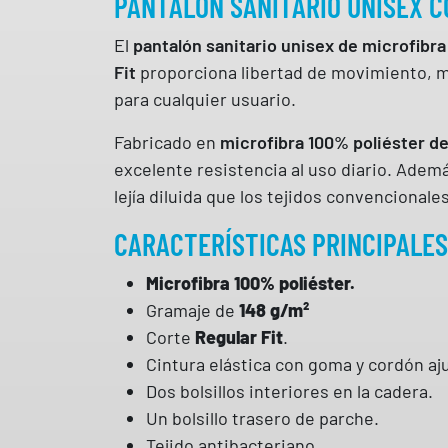
PANTALÓN SANITARIO UNISEX C
El
pantalón sanitario unisex de microfibra
Fit
proporciona libertad de movimiento, mi
para cualquier usuario.
Fabricado en
microfibra 100% poliéster d
excelente resistencia al uso diario. Ademá
lejía diluida que los tejidos convencionales
CARACTERÍSTICAS PRINCIPALES
Microfibra 100% poliéster.
Gramaje de
148 g/m²
Corte
Regular Fit
.
Cintura elástica con goma y cordón aj
Dos bolsillos interiores en la cadera.
Un bolsillo trasero de parche.
Tejido antibacteriano.