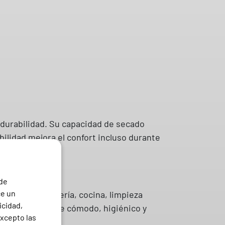
y durabilidad. Su capacidad de secado
ilidad mejora el confort incluso durante
 de
ce un
armacias, hostelería, cocina, limpieza
icidad,
uiera un uniforme cómodo, higiénico y
excepto las