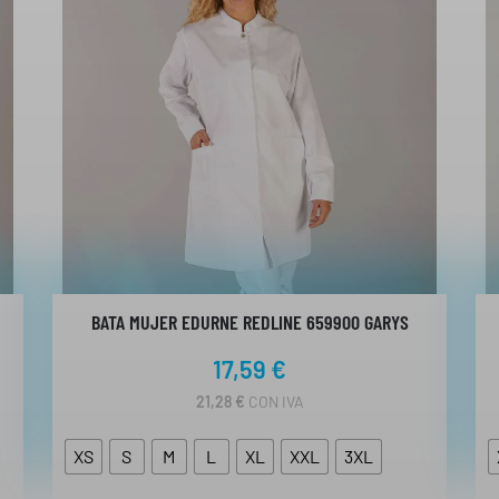
BATA MUJER EDURNE REDLINE 659900 GARYS
17,59
€
21,28
€
CON IVA
XS
S
M
L
XL
XXL
3XL