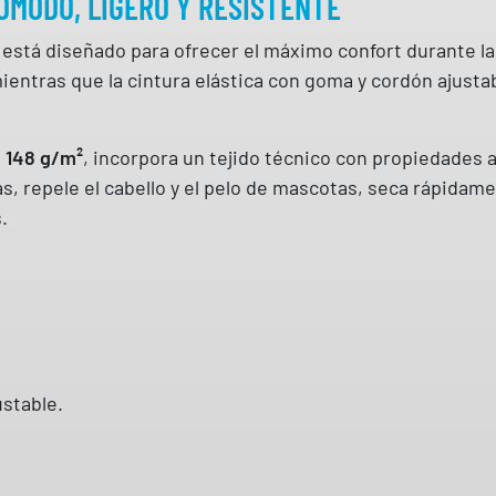
ÓMODO, LIGERO Y RESISTENTE
X
C
está diseñado para ofrecer el máximo confort durante la
O
entras que la cintura elástica con goma y cordón ajust
N
G
O
e 148 g/m²
, incorpora un tejido técnico con propiedades a
M
s, repele el cabello y el pelo de mascotas, seca rápidam
A
.
Y
C
O
R
D
Ó
ustable.
N
7
0