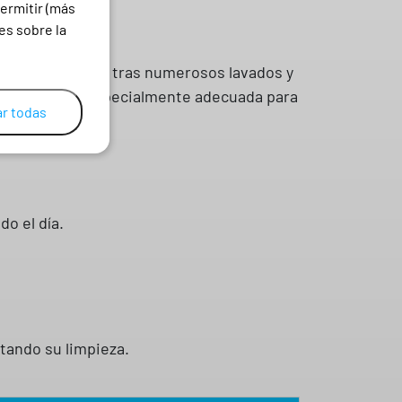
ermitir (más
es sobre la
celente aspecto tras numerosos lavados y
 en una opción especialmente adecuada para
r todas
do el día.
itando su limpieza.