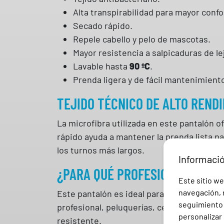
Alta transpirabilidad para mayor confo
Secado rápido.
Repele cabello y pelo de mascotas.
Mayor resistencia a salpicaduras de lej
Lavable hasta
90 ºC
.
Prenda ligera y de fácil mantenimient
TEJIDO TÉCNICO DE ALTO REND
La microfibra utilizada en este pantalón 
rápido ayuda a mantener la prenda lista p
los turnos más largos.
Informaci
¿PARA QUÉ PROFESIONALES ES
Este sitio we
navegación, r
Este pantalón es ideal para
sanidad
, clíni
seguimiento e
profesional, peluquerías, centros de esté
personalizar 
resistente.