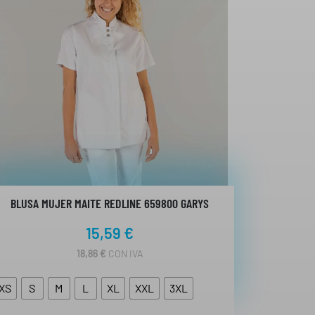
BLUSA MUJER MAITE REDLINE 659800 GARYS
15,59
€
18,86
€
CON IVA
XS
S
M
L
XL
XXL
3XL