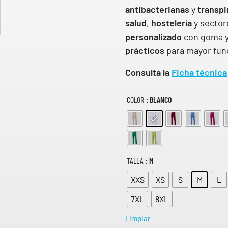
antibacterianas
y
transpi
salud
,
hostelería
y sector
personalizado
con goma y
prácticos
para mayor fun
Consulta la
Ficha técnica
COLOR
: BLANCO
TALLA
: M
XXS
XS
S
M
L
7XL
8XL
Limpiar