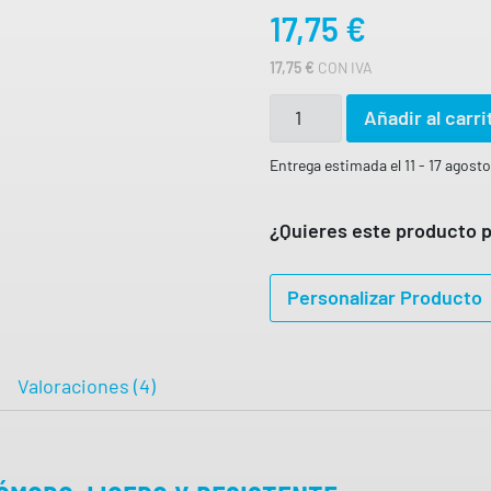
17,75
€
17,75
€
CON IVA
P
Añadir al carri
A
N
Entrega estimada el 11 - 17 agost
T
A
¿Quieres este producto p
L
Ó
Personalizar Producto
N
U
N
Valoraciones (4)
I
S
E