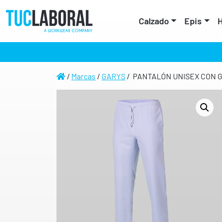
Calzado
Epis
H
/
Marcas
/
GARYS
/ PANTALÓN UNISEX CON 