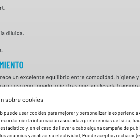
0
rt.
6
0
0
ía diluida.
G
A
o.
R
IMIENTO
Y
S
ofrece un excelente equilibrio entre comodidad, higiene 
c
ara un uso continuado, mientras que su elevada transpirab
a
n
ón sobre cookies
t
TÁ RECOMENDADO?
b puede usar cookies para mejorar y personalizar la experiencia
i
ecordar cierta información asociada a preferencias del sitio, ha
cas, hospitales, residencias, veterinarias, laboratorios, f
d
stadístico y, en el caso de llevar a cabo alguna campaña de publ
tica, spas, comercios y cualquier actividad donde se req
a
los anuncios y analizar su efectividad. Puede aceptar, rechazar (
d