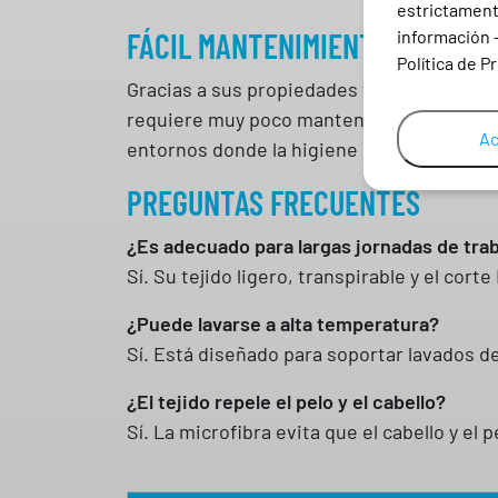
estrictamente
FÁCIL MANTENIMIENTO
información 
Política de P
Gracias a sus propiedades técnicas, pued
requiere muy poco mantenimiento. Su resis
Ac
entornos donde la higiene es prioritaria.
PREGUNTAS FRECUENTES
¿Es adecuado para largas jornadas de tra
Sí. Su tejido ligero, transpirable y el cor
¿Puede lavarse a alta temperatura?
Sí. Está diseñado para soportar lavados d
¿El tejido repele el pelo y el cabello?
Sí. La microfibra evita que el cabello y el