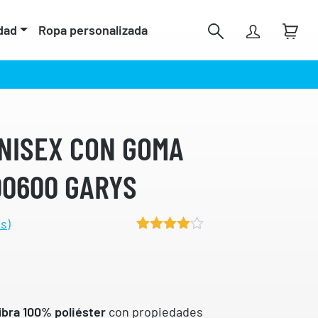
dad
Ropa personalizada
NISEX CON GOMA
00600 GARYS
s)
Valorado
4
4.50
sobre 5
basado
en
puntuacion
ibra 100% poliéster
con propiedades