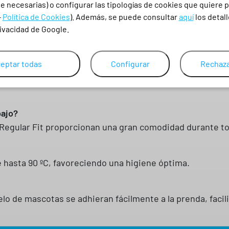
 necesarias) o configurar las tipologías de cookies que quiere p
-
Política de Cookies
). Además, se puede consultar
aquí
los detall
rivacidad de Google.
e lavarse a temperaturas de hasta 90 ºC, mantiene un ex
tencia a las salpicaduras de lejía diluida lo convierte
eptar todas
Configurar
Rechaza
bajo?
te Regular Fit proporcionan una gran comodidad durante to
e hasta 90 ºC, favoreciendo una higiene óptima.
 pelo de mascotas se adhieran fácilmente a la prenda, facil