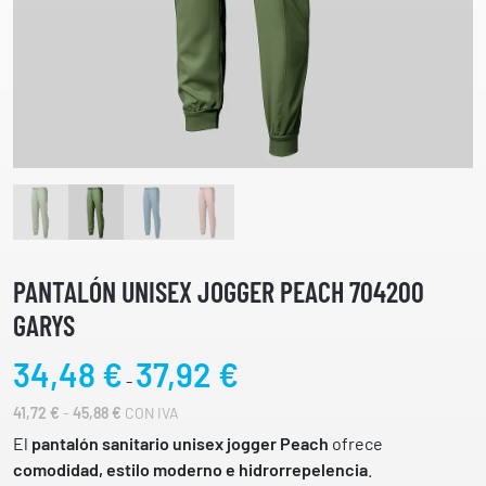
PANTALÓN UNISEX JOGGER PEACH 704200
GARYS
R
34,48
€
37,92
€
-
a
R
41,72
€
-
45,88
€
CON IVA
n
A
g
El
pantalón sanitario unisex jogger Peach
ofrece
N
o
comodidad, estilo moderno e hidrorrepelencia
.
G