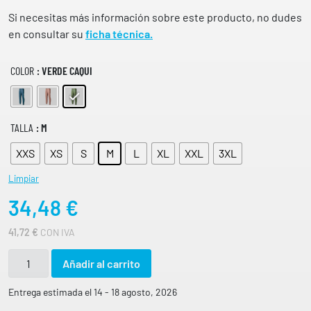
O
d
D
Si necesitas más información sobre este producto, no dudes
e
E
en consultar su
ficha técnica.
p
P
R
r
E
COLOR
: VERDE CAQUI
e
C
c
I
O
i
S
o
TALLA
: M
:
s
D
XXS
XS
E
S
M
L
XL
XXL
3XL
:
S
d
D
Limpiar
e
E
34,48
€
4
s
1
d
,
41,72
€
CON IVA
e
7
2
3
P
Añadir al carrito
4
A
€
,
N
H
Entrega estimada el 14 - 18 agosto, 2026
A
4
T