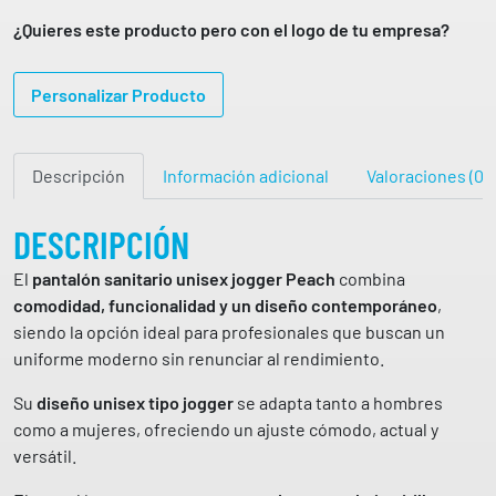
S
8
A
T
¿Quieres este producto pero con el logo de tu empresa?
L
A
4
€
Ó
5
Personalizar Producto
h
N
,
a
U
8
8
s
N
t
Descripción
Información adicional
Valoraciones (0)
I
€
a
S
3
E
DESCRIPCIÓN
7
X
El
pantalón sanitario unisex jogger Peach
combina
,
J
comodidad, funcionalidad y un diseño contemporáneo
,
9
O
siendo la opción ideal para profesionales que buscan un
2
G
uniforme moderno sin renunciar al rendimiento.
G
€
E
Su
diseño unisex tipo jogger
se adapta tanto a hombres
R
como a mujeres, ofreciendo un ajuste cómodo, actual y
P
versátil.
E