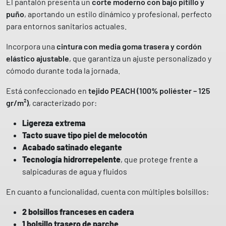
A
El pantalón presenta un
corte moderno con bajo pitillo y
C
puño
, aportando un estilo dinámico y profesional, perfecto
H
para entornos sanitarios actuales.
7
Incorpora una
cintura con media goma trasera y cordón
0
elástico ajustable
, que garantiza un ajuste personalizado y
4
cómodo durante toda la jornada.
2
0
Está confeccionado en
tejido PEACH (100% poliéster – 125
0
gr/m²)
, caracterizado por:
G
A
Ligereza extrema
R
Tacto suave tipo piel de melocotón
Y
Acabado satinado elegante
S
Tecnología hidrorrepelente
, que protege frente a
c
salpicaduras de agua y fluidos
a
En cuanto a funcionalidad, cuenta con múltiples bolsillos:
n
t
2 bolsillos franceses en cadera
i
1 bolsillo trasero de parche