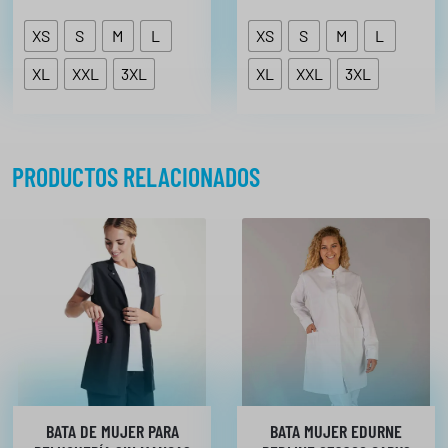
XS
S
M
L
XS
S
M
L
XL
XXL
3XL
XL
XXL
3XL
PRODUCTOS RELACIONADOS
BATA DE MUJER PARA
BATA MUJER EDURNE