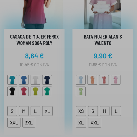
CASACA DE MUJER FEROX
BATA MUJER ALANIS
WOMAN 9084 ROLY
VALENTO
8,64
€
9,90
€
10,45
€
CON IVA
11,98
€
CON IVA
S
M
L
XL
XS
S
M
L
XXL
3XL
XL
XXL