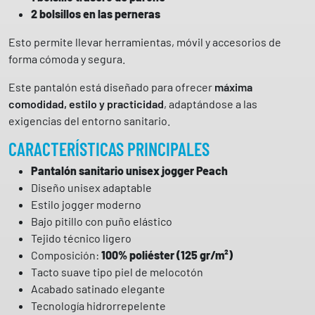
d
2 bolsillos en las perneras
a
d
Esto permite llevar herramientas, móvil y accesorios de
forma cómoda y segura.
Este pantalón está diseñado para ofrecer
máxima
comodidad, estilo y practicidad
, adaptándose a las
exigencias del entorno sanitario.
CARACTERÍSTICAS PRINCIPALES
Pantalón sanitario unisex jogger Peach
Diseño unisex adaptable
Estilo jogger moderno
Bajo pitillo con puño elástico
Tejido técnico ligero
Composición:
100% poliéster (125 gr/m²)
Tacto suave tipo piel de melocotón
Acabado satinado elegante
Tecnología hidrorrepelente