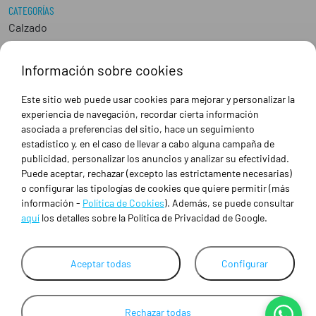
CATEGORÍAS
Calzado
Epis
Hostelería
Información sobre cookies
Industria
Peluquería y Estética
Este sitio web puede usar cookies para mejorar y personalizar la
Sanidad
experiencia de navegación, recordar cierta información
Ropa de trabajo personalizada
asociada a preferencias del sitio, hace un seguimiento
estadístico y, en el caso de llevar a cabo alguna campaña de
publicidad, personalizar los anuncios y analizar su efectividad.
SOBRE NOSOTROS
Puede aceptar, rechazar (excepto las estrictamente necesarias)
Empresa
o configurar las tipologías de cookies que quiere permitir (más
Blog
información -
Política de Cookies
). Además, se puede consultar
Tienda
aquí
los detalles sobre la Política de Privacidad de Google.
Ropa de trabajo personalizada
Empresas
Contacto
Aceptar todas
Configurar
Rechazar todas