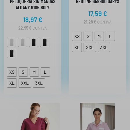
PELUQUERÍA SIN MANGAS
REDLINE 659900 GARYS
ALDANY 9105 ROLY
17,59
€
18,97
€
21,28
€
CON IVA
22,95
€
CON IVA
XS
S
M
L
XL
XXL
3XL
XS
S
M
L
XL
XXL
3XL