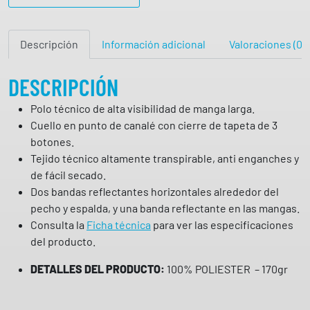
P
O
Descripción
Información adicional
Valoraciones (0)
L
A
R
DESCRIPCIÓN
I
Polo técnico de alta visibilidad de manga larga.
S
Cuello en punto de canalé con cierre de tapeta de 3
L
botones.
S
Tejido técnico altamente transpirable, anti enganches y
9
de fácil secado.
3
Dos bandas reflectantes horizontales alrededor del
0
pecho y espalda, y una banda reflectante en las mangas.
6
Consulta la
Ficha técnica
para ver las especificaciones
R
del producto.
O
L
DETALLES DEL PRODUCTO:
100% POLIESTER – 170gr
Y
c