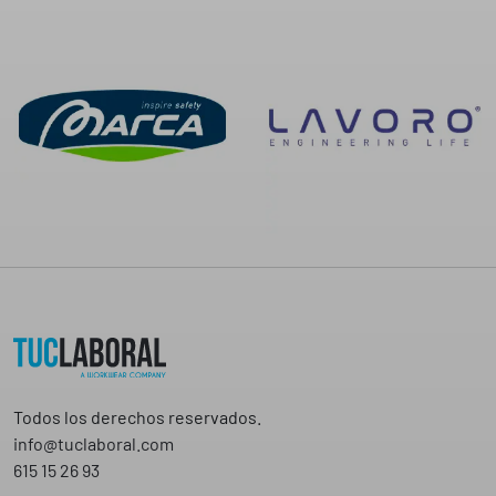
5
9
,
1
8
4
€
€
Todos los derechos reservados.
info@tuclaboral.com
615 15 26 93