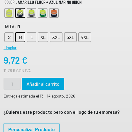
COLOR
: AMARILLO FLUOR + AZUL MARINO ORION
TALLA
: M
S
M
L
XL
XXL
3XL
4XL
Limpiar
9,72
€
11,76
€
CON IVA
P
Añadir al carrito
O
L
Entrega estimada el 13 - 14 agosto, 2026
O
A
¿Quieres este producto pero con el logo de tu empresa?
.
V
Personalizar Producto
.