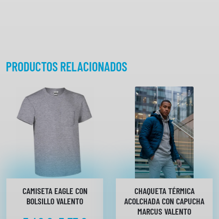
a
n
t
i
d
a
PRODUCTOS RELACIONADOS
d
CAMISETA EAGLE CON
CHAQUETA TÉRMICA
BOLSILLO VALENTO
ACOLCHADA CON CAPUCHA
MARCUS VALENTO
R