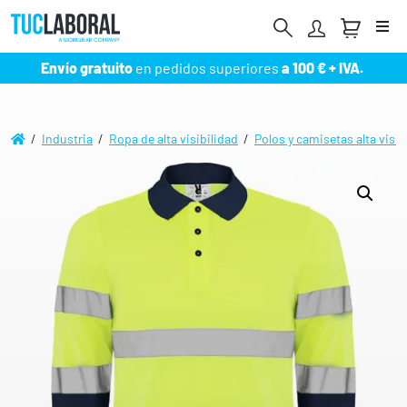
Me
Envío gratuito
en pedidos superiores
a 100 € + IVA.
/
Industria
/
Ropa de alta visibilidad
/
Polos y camisetas alta visib